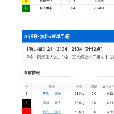
5
吉田一心
2.14
3.20%
6
金子猛志
5.04
29.40%
AI指数-無料3連単予想
【買い目】21→2134→2134（計12点）
2枠・岡瀬正人と、1枠・三馬崇史の二艇を中心
直前情報
枠
選手
体重
調整
展示タ
1
三馬 崇史
53.3kg
0.0
6.82
2
岡瀬 正人
52.0kg
0.0
6.84
3
杉田 篤光
52.0kg
0.0
6.86