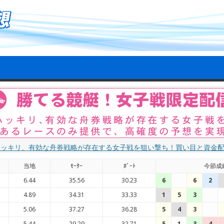
ハッキリ、有効な舟券戦略が存在する女子戦を狙い撃ち！買い目と資金
当地
ﾓｰﾀｰ
ﾎﾞｰﾄ
今節成
6.44
35.56
30.23
6
6
2
4.89
34.31
33.33
1
5
3
5.06
37.27
36.28
5
4
3
5.44
29.29
32.71
5
1
3
4