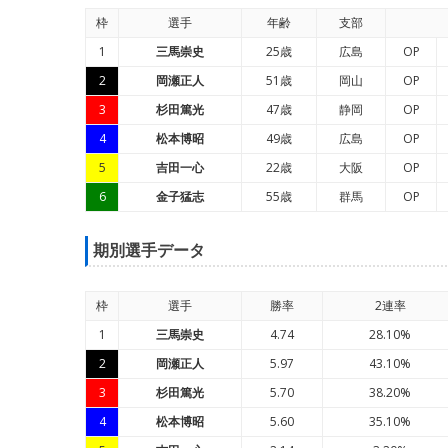
枠
選手
年
齢
支部
1
三馬崇史
25歳
広島
OP
2
岡瀬正人
51歳
岡山
OP
3
杉田篤光
47歳
静岡
OP
4
松本博昭
49歳
広島
OP
5
吉田一心
22歳
大阪
OP
6
金子猛志
55歳
群馬
OP
期別選手データ
枠
選手
勝率
2連率
1
三馬崇史
4.74
28.10%
2
岡瀬正人
5.97
43.10%
3
杉田篤光
5.70
38.20%
4
松本博昭
5.60
35.10%