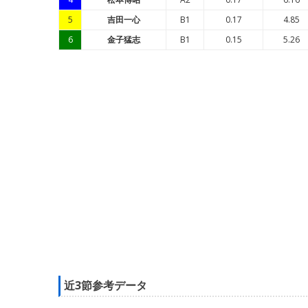
5
吉田一心
B1
0.17
4.85
6
金子猛志
B1
0.15
5.26
近3節参考データ