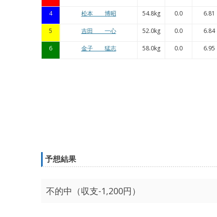
4
松本 博昭
54.8kg
0.0
6.81
5
吉田 一心
52.0kg
0.0
6.84
6
金子 猛志
58.0kg
0.0
6.95
予想結果
不的中（収支-1,200円）