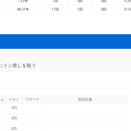
7.52%
1回
0回
0回
0.2
48.21%
17回
1回
0回
0.1
にイン差しを狙う
イム
チルト
プロペラ
部品交換
-0.5
-0.5
0.0