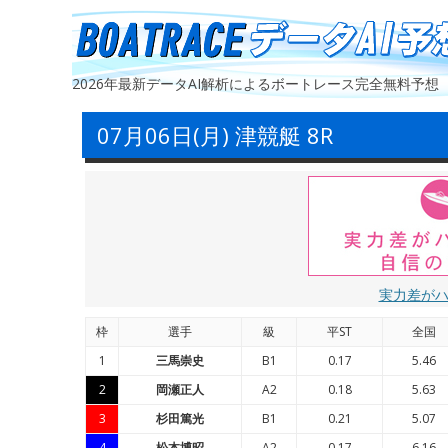
2026年最新データAI解析によるボートレース完全無料予想
07月06日(月) 津競艇 8R
実力差が
枠
選手
級
平ST
全国
1
三馬崇史
B1
0.17
5.46
2
岡瀬正人
A2
0.18
5.63
3
杉田篤光
B1
0.21
5.07
4
松本博昭
A2
0.17
6.16