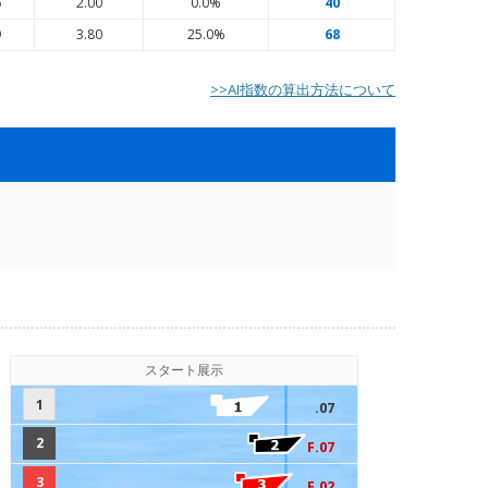
6
2.00
0.0%
40
9
3.80
25.0%
68
>>AI指数の算出方法について
スタート展示
1
.07
2
F.07
3
F.02