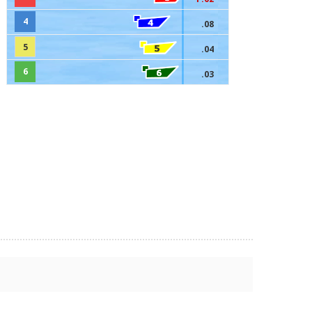
4
.08
5
.04
6
.03