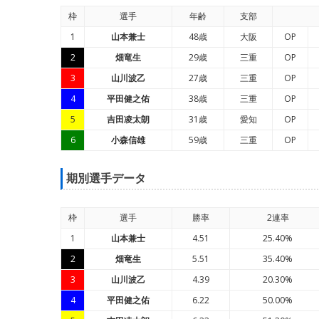
枠
選手
年
齢
支部
1
山本兼士
48歳
大阪
OP
2
畑竜生
29歳
三重
OP
3
山川波乙
27歳
三重
OP
4
平田健之佑
38歳
三重
OP
5
吉田凌太朗
31歳
愛知
OP
6
小森信雄
59歳
三重
OP
期別選手データ
枠
選手
勝率
2連率
1
山本兼士
4.51
25.40%
2
畑竜生
5.51
35.40%
3
山川波乙
4.39
20.30%
4
平田健之佑
6.22
50.00%