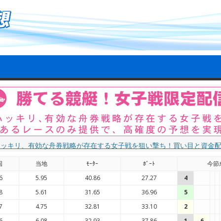
ハッキリ、有効な舟券戦略が存在する女子戦を狙い撃ち！買い目と資金
国
当地
ﾓｰﾀｰ
ﾎﾞｰﾄ
今節
6
5.95
40.86
27.27
4
8
5.61
31.65
36.96
5
7
4.75
32.81
33.10
2
6
6.08
32.93
37.86
1
6