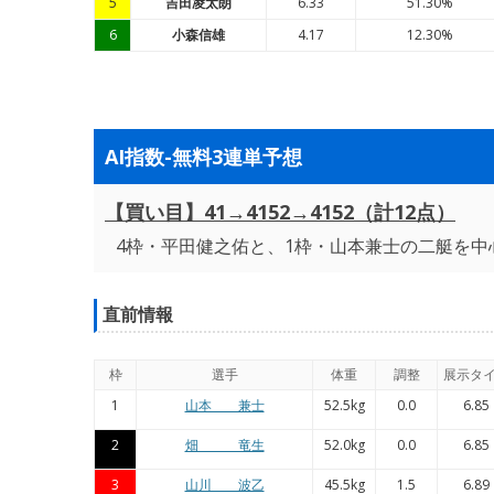
5
吉田凌太朗
6.33
51.30%
6
小森信雄
4.17
12.30%
AI指数-無料3連単予想
【買い目】41→4152→4152（計12点）
4枠・平田健之佑と、1枠・山本兼士の二艇を中
直前情報
枠
選手
体重
調整
展示タ
1
山本 兼士
52.5kg
0.0
6.85
2
畑 竜生
52.0kg
0.0
6.85
3
山川 波乙
45.5kg
1.5
6.89