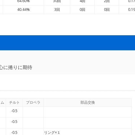
64.60%
30回
4回
2回
0.1
40.44%
3回
0回
0回
0.1
心に捲りに期待
イム
チルト
プロペラ
部品交換
-0.5
-0.5
-0.5
リング×１