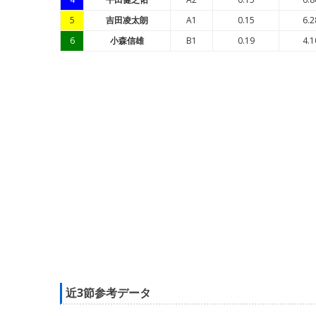
5
吉田凌太朗
A1
0.15
6.2
6
小森信雄
B1
0.19
4.1
近3節参考データ