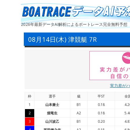
2026年最新データAI解析によるボートレース完全無料予想
08月14日(木) 津競艇 7R
実力差が
枠
選手
級
平ST
全
1
山本兼士
B1
0.18
4.2
2
畑竜生
A2
0.18
5.4
3
山川波乙
B1
0.20
4.8
4
平田健之佑
A2
0.15
6.8