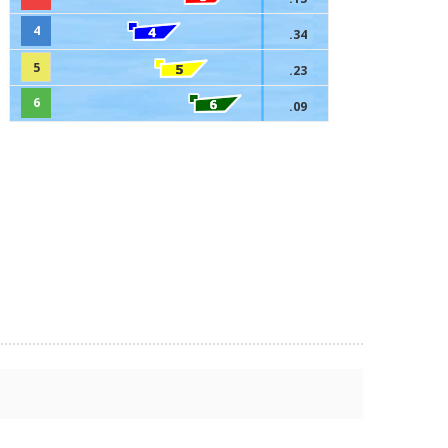
4
.34
5
.23
6
.09