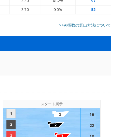
7
3.30
41.2%
97
9
3.70
0.0%
52
>>AI指数の算出方法について
スタート展示
1
.16
2
.22
3
.13