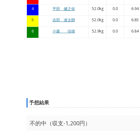
4
平田 健之佑
52.0kg
0.0
6.94
5
吉田 凌太朗
52.0kg
0.0
6.85
6
小森 信雄
52.9kg
0.0
6.84
予想結果
不的中（収支-1,200円）