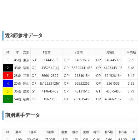
近3節参考データ
枠
年
支部
1節前
2節前
3節前
平均順
1
45歳
東京
G3
331446553
OP
14551612
OP
345445336
3.69
2
43歳
福岡
OP
4352342[4]
OP
53524341465
OP
4423443116
3.48
3
28歳
三重
OP
366612522
OP
21316154
OP
624526134
3.42
4
20歳
岡山
OP
転1222312[6]
OP
66532253
OP
3361535
3.35
5
36歳
愛知
G1
414645452
OP
43131616
G1
463F5463
3.79
6
54歳
福井
OP
1562316
G3
233635463
OP
454662162
3.8
期別選手データ
枠
勝率
2連率
3連率
勝数
優出
優勝
枠ST
枠S順
枠3連
AI
1
4.99
32.40%
47.22%
16回
1回
0回
0.16
2.60
81.2%
85