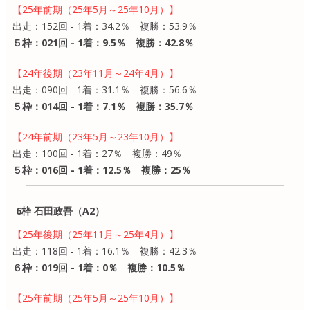
【25年前期（25年5月～25年10月）】
出走：152回 - 1着：34.2％ 複勝：53.9％
５枠：021回 - 1着：9.5％ 複勝：42.8％
【24年後期（23年11月～24年4月）】
出走：090回 - 1着：31.1％ 複勝：56.6％
５枠：014回 - 1着：7.1％ 複勝：35.7％
【24年前期（23年5月～23年10月）】
出走：100回 - 1着：27％ 複勝：49％
５枠：016回 - 1着：12.5％ 複勝：25％
6枠 石田政吾（A2）
【25年後期（25年11月～25年4月）】
出走：118回 - 1着：16.1％ 複勝：42.3％
６枠：019回 - 1着：0％ 複勝：10.5％
【25年前期（25年5月～25年10月）】