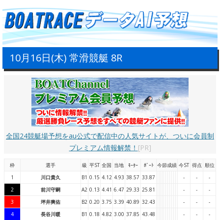
10月16日(木) 常滑競艇 8R
全国24競艇場予想をau公式で配信中の人気サイトが、ついに会員制
プレミアム情報解禁！
[PR]
枠
選手
級
平ST
全国
当地
ﾓｰﾀｰ
ﾎﾞｰﾄ
今節成績
今ST
得点
順位
1
川口貴久
B1
0.15
4.12
4.93
38.57
33.87
-
-
-
2
前川守嗣
A2
0.13
4.41
6.47
29.33
25.81
-
-
-
3
坪井爽佑
B2
0.20
3.75
3.39
40.89
32.43
-
-
-
4
長谷川暖
B1
0.18
4.82
3.00
37.85
43.48
-
-
-