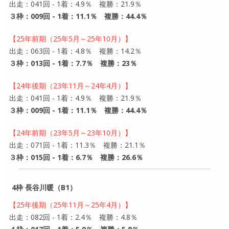
出走：041回 - 1着：4.9％ 複勝：21.9％
３枠：009回 - 1着：11.1％ 複勝：44.4％
【25年前期（25年5月～25年10月）】
出走：063回 - 1着：4.8％ 複勝：14.2％
３枠：013回 - 1着：7.7％ 複勝：23％
【24年後期（23年11月～24年4月）】
出走：041回 - 1着：4.9％ 複勝：21.9％
３枠：009回 - 1着：11.1％ 複勝：44.4％
【24年前期（23年5月～23年10月）】
出走：071回 - 1着：11.3％ 複勝：21.1％
３枠：015回 - 1着：6.7％ 複勝：26.6％
4枠 長谷川暖（B1）
【25年後期（25年11月～25年4月）】
出走：082回 - 1着：2.4％ 複勝：4.8％