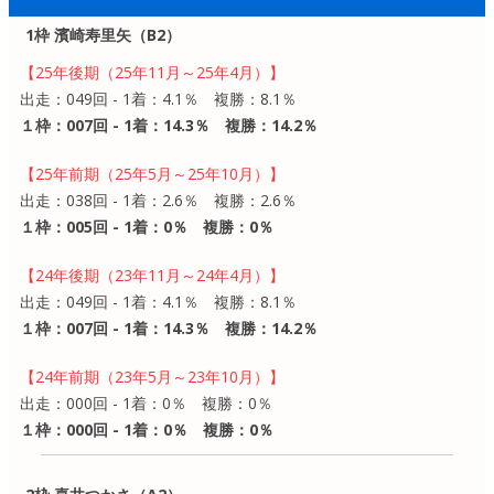
1枠 濱崎寿里矢（B2）
【25年後期（25年11月～25年4月）】
出走：049回 - 1着：4.1％ 複勝：8.1％
１枠：007回 - 1着：14.3％ 複勝：14.2％
【25年前期（25年5月～25年10月）】
出走：038回 - 1着：2.6％ 複勝：2.6％
１枠：005回 - 1着：0％ 複勝：0％
【24年後期（23年11月～24年4月）】
出走：049回 - 1着：4.1％ 複勝：8.1％
１枠：007回 - 1着：14.3％ 複勝：14.2％
【24年前期（23年5月～23年10月）】
出走：000回 - 1着：0％ 複勝：0％
１枠：000回 - 1着：0％ 複勝：0％