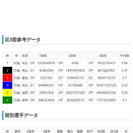
近3節参考データ
枠
年
支部
1節前
2節前
3節前
平均順
1
32歳
埼玉
OP
2332645655
OP
6566
OP
3632216413
3.96
2
35歳
岡山
G1
42462264
OP
14414341632
OP
4613妨3362
3.37
3
33歳
愛知
OP
2321352
OP
1344416121
G3
4254112513
2.7
4
37歳
埼玉
G1
544445331
OP
55145426
OP
324211231[3]
3.22
5
33歳
福岡
OP
33561354
OP
34321331433
OP
44344335256
3.43
6
25歳
静岡
OP
346223454
OP
2636424112
OP
11512224362
3.1
期別選手データ
枠
勝率
2連率
3連率
勝数
優出
優勝
枠ST
枠S順
枠3連
AI