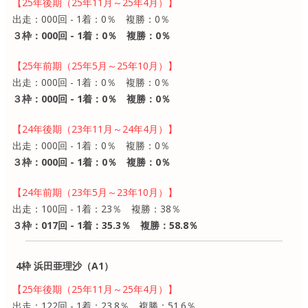
【25年後期（25年11月～25年4月）】
出走：000回 - 1着：0％ 複勝：0％
３枠：000回 - 1着：0％ 複勝：0％
【25年前期（25年5月～25年10月）】
出走：000回 - 1着：0％ 複勝：0％
３枠：000回 - 1着：0％ 複勝：0％
【24年後期（23年11月～24年4月）】
出走：000回 - 1着：0％ 複勝：0％
３枠：000回 - 1着：0％ 複勝：0％
【24年前期（23年5月～23年10月）】
出走：100回 - 1着：23％ 複勝：38％
３枠：017回 - 1着：35.3％ 複勝：58.8％
4枠 浜田亜理沙（A1）
【25年後期（25年11月～25年4月）】
出走：122回 - 1着：23.8％ 複勝：51.6％