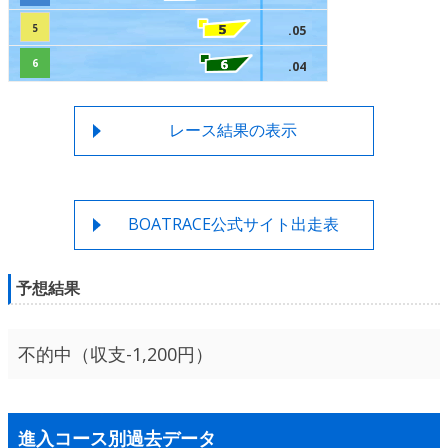
5
.05
6
.04
レース結果の表示
BOATRACE公式サイト出走表
予想結果
不的中（収支-1,200円）
進入コース別過去データ