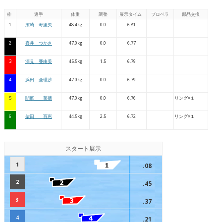
枠
選手
体重
調整
展示タイム
プロペラ
部品交換
1
濱崎 寿里矢
48.4kg
0.0
6.81
2
喜井 つかさ
47.0kg
0.0
6.77
3
深見 亜由美
45.5kg
1.5
6.79
4
浜田 亜理沙
47.0kg
0.0
6.79
5
間庭 菜摘
47.0kg
0.0
6.76
リング×１
6
柴田 百恵
44.5kg
2.5
6.72
リング×１
スタート展示
1
.08
2
.45
3
.37
4
.21