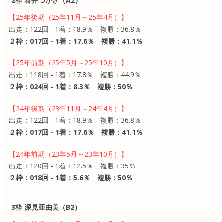
2枠 喜井つかさ（A2）
【25年後期（25年11月～25年4月）】
出走：122回 - 1着：18.9％ 複勝：36.8％
２枠：017回 - 1着：17.6％ 複勝：41.1％
【25年前期（25年5月～25年10月）】
出走：118回 - 1着：17.8％ 複勝：44.9％
２枠：024回 - 1着：8.3％ 複勝：50％
【24年後期（23年11月～24年4月）】
出走：122回 - 1着：18.9％ 複勝：36.8％
２枠：017回 - 1着：17.6％ 複勝：41.1％
【24年前期（23年5月～23年10月）】
出走：120回 - 1着：12.5％ 複勝：35％
２枠：018回 - 1着：5.6％ 複勝：50％
3枠 深見亜由美（B2）