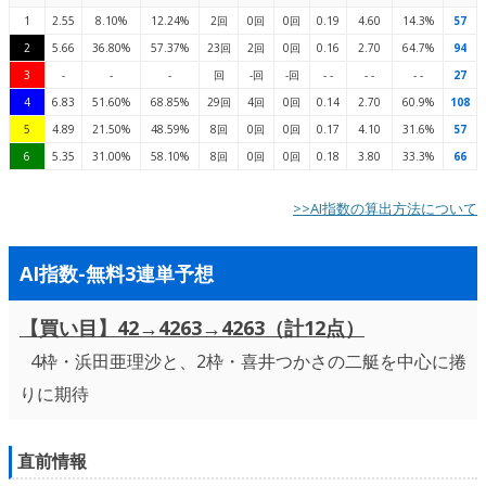
1
2.55
8.10%
12.24%
2回
0回
0回
0.19
4.60
14.3%
57
2
5.66
36.80%
57.37%
23回
2回
0回
0.16
2.70
64.7%
94
3
-
-
-
回
-回
-回
- -
- -
- -
27
4
6.83
51.60%
68.85%
29回
4回
0回
0.14
2.70
60.9%
108
5
4.89
21.50%
48.59%
8回
0回
0回
0.17
4.10
31.6%
57
6
5.35
31.00%
58.10%
8回
0回
0回
0.18
3.80
33.3%
66
>>AI指数の算出方法について
AI指数-無料3連単予想
【買い目】42→4263→4263（計12点）
4枠・浜田亜理沙と、2枠・喜井つかさの二艇を中心に捲
りに期待
直前情報