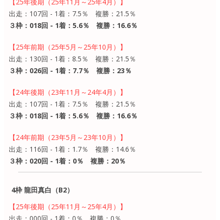
【25年後期（25年11月～25年4月）】
出走：107回 - 1着：7.5％ 複勝：21.5％
３枠：018回 - 1着：5.6％ 複勝：16.6％
【25年前期（25年5月～25年10月）】
出走：130回 - 1着：8.5％ 複勝：21.5％
３枠：026回 - 1着：7.7％ 複勝：23％
【24年後期（23年11月～24年4月）】
出走：107回 - 1着：7.5％ 複勝：21.5％
３枠：018回 - 1着：5.6％ 複勝：16.6％
【24年前期（23年5月～23年10月）】
出走：116回 - 1着：1.7％ 複勝：14.6％
３枠：020回 - 1着：0％ 複勝：20％
4枠 龍田真白（B2）
【25年後期（25年11月～25年4月）】
出走：000回 - 1着：0％ 複勝：0％