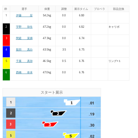
枠
選手
体重
調整
展示タイム
プロペラ
部品交換
1
伊藤 栞
54.2kg
0.0
6.80
2
宇野 弥生
47.2kg
0.0
6.82
キャリボ
3
間庭 菜摘
47.3kg
0.0
6.74
4
龍田 真白
43.5kg
3.5
6.75
5
千葉 真弥
46.5kg
0.5
6.76
リング×１
6
西橋 奈未
47.0kg
0.0
6.76
スタート展示
1
.01
2
.19
3
.30
5
.02