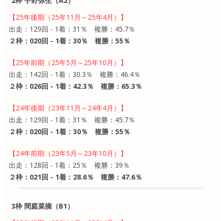
2枠 宇野弥生（A2）
【25年後期（25年11月～25年4月）】
出走：129回 - 1着：31％ 複勝：45.7％
２枠：020回 - 1着：30％ 複勝：55％
【25年前期（25年5月～25年10月）】
出走：142回 - 1着：30.3％ 複勝：46.4％
２枠：026回 - 1着：42.3％ 複勝：65.3％
【24年後期（23年11月～24年4月）】
出走：129回 - 1着：31％ 複勝：45.7％
２枠：020回 - 1着：30％ 複勝：55％
【24年前期（23年5月～23年10月）】
出走：128回 - 1着：25％ 複勝：39％
２枠：021回 - 1着：28.6％ 複勝：47.6％
3枠 間庭菜摘（B1）