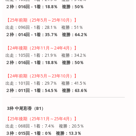
２枠：016回 - 1着：18.8％ 複勝：50％
【25年前期（25年5月～25年10月）】
出走：096回 - 1着：28.1％ 複勝：51％
２枠：014回 - 1着：35.7％ 複勝：64.2％
【24年後期（23年11月～24年4月）】
出走：105回 - 1着：21.9％ 複勝：34.2％
２枠：016回 - 1着：18.8％ 複勝：50％
【24年前期（23年5月～23年10月）】
出走：101回 - 1着：29.7％ 複勝：41.5％
２枠：011回 - 1着：54.5％ 複勝：63.6％
3枠 中尾彩香（B1）
【25年後期（25年11月～25年4月）】
出走：068回 - 1着：7.4％ 複勝：20.5％
３枠：015回 - 1着：0％ 複勝：13.3％