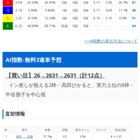
3
3.94
20.50%
26.47%
5回
0回
0回
0.17
3.00
26.7%
61
4
2.14
3.90%
9.80%
1回
0回
0回
0.17
4.60
11.1%
40
5
2.55
8.10%
12.24%
2回
0回
0回
0.15
3.10
0.0%
51
6
6.23
44.90%
58.71%
26回
0回
0回
- -
- -
- -
64
>>AI指数の算出方法について
AI指数-無料3連単予想
【買い目】26→2631→2631（計12点）
イン差しが狙える2枠・高田ひかると、実力上位の6枠・
中谷朋子を中心視
直前情報
枠
選手
体重
調整
展示タイム
プロペラ
部品交換
1
来田 衣織
51.7kg
0.0
6.84
キャリボ