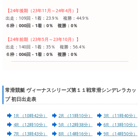
【24年後期（23年11月～24年4月）】
出走：109回 - 1着：23.9％ 複勝：44.9％
６枠：000回 - 1着：0％ 複勝：0％
【24年前期（23年5月～23年10月）】
出走：140回 - 1着：35％ 複勝：56.4％
６枠：006回 - 1着：0％ 複勝：0％
常滑競艇 ヴィーナスシリーズ第１１戦常滑シンデレラカッ
プ 初日出走表
1R （10時42分）
2R （11時10分）
3R （11時40分）
4R （12時10分）
5R （12時38分）
6R （13時10分）
7R （13時43分）
8R （14時16分）
9R （14時50分）