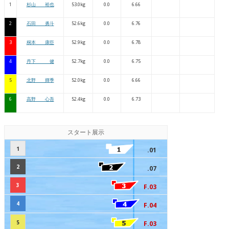
1
杉山 裕也
53.0kg
0.0
6.66
2
石田 勇斗
52.6kg
0.0
6.76
3
桐本 康臣
52.9kg
0.0
6.78
4
丹下 健
52.7kg
0.0
6.75
5
北野 輝季
52.0kg
0.0
6.66
6
高野 心吾
52.4kg
0.0
6.73
スタート展示
1
.01
2
.07
3
F.03
4
F.04
5
F.03