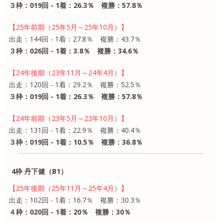
３枠：019回 - 1着：26.3％ 複勝：57.8％
【25年前期（25年5月～25年10月）】
出走：144回 - 1着：27.8％ 複勝：43.7％
３枠：026回 - 1着：3.8％ 複勝：34.6％
【24年後期（23年11月～24年4月）】
出走：120回 - 1着：29.2％ 複勝：52.5％
３枠：019回 - 1着：26.3％ 複勝：57.8％
【24年前期（23年5月～23年10月）】
出走：131回 - 1着：22.9％ 複勝：40.4％
３枠：019回 - 1着：10.5％ 複勝：36.8％
4枠 丹下健（B1）
【25年後期（25年11月～25年4月）】
出走：102回 - 1着：16.7％ 複勝：30.3％
４枠：020回 - 1着：20％ 複勝：30％