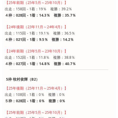
【25年前期（25年5月～25年10月）】
出走：158回 - 1着：19％ 複勝：39.2％
４枠：028回 - 1着：14.3％ 複勝：35.7％
【24年後期（23年11月～24年4月）】
出走：115回 - 1着：19.1％ 複勝：36.5％
４枠：021回 - 1着：9.5％ 複勝：14.2％
【24年前期（23年5月～23年10月）】
出走：152回 - 1着：11.8％ 複勝：38.8％
４枠：027回 - 1着：14.8％ 複勝：40.7％
5枠 牧村俊輝（B2）
【25年後期（25年11月～25年4月）】
出走：108回 - 1着：0％ 複勝：0％
５枠：028回 - 1着：0％ 複勝：0％
【25年前期（25年5月～25年10月）】