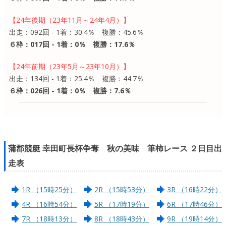
【24年後期（23年11月～24年4月）】
出走：092回 - 1着：30.4％ 複勝：45.6％
６枠：017回 - 1着：0％ 複勝：17.6％
【24年前期（23年5月～23年10月）】
出走：134回 - 1着：25.4％ 複勝：44.7％
６枠：026回 - 1着：0％ 複勝：7.6％
蒲郡競艇 幸田町長杯争奪 秋の美味 筆柿レース ２日目出
走表
1R （15時25分）
2R （15時53分）
3R （16時22分）
4R （16時54分）
5R （17時19分）
6R （17時46分）
7R （18時13分）
8R （18時43分）
9R （19時14分）