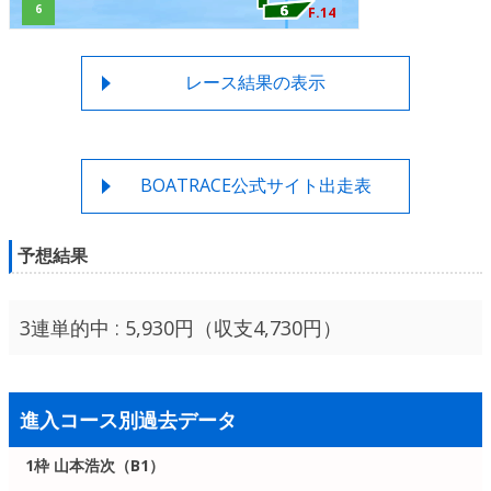
6
F.14
レース結果の表示
BOATRACE公式サイト出走表
予想結果
3連単的中 : 5,930円（収支4,730円）
進入コース別過去データ
1枠 山本浩次（B1）