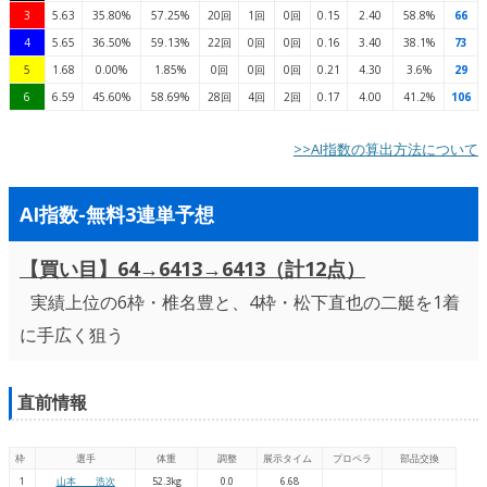
3
5.63
35.80%
57.25%
20回
1回
0回
0.15
2.40
58.8%
66
4
5.65
36.50%
59.13%
22回
0回
0回
0.16
3.40
38.1%
73
5
1.68
0.00%
1.85%
0回
0回
0回
0.21
4.30
3.6%
29
6
6.59
45.60%
58.69%
28回
4回
2回
0.17
4.00
41.2%
106
>>AI指数の算出方法について
AI指数-無料3連単予想
【買い目】64→6413→6413（計12点）
実績上位の6枠・椎名豊と、4枠・松下直也の二艇を1着
に手広く狙う
直前情報
枠
選手
体重
調整
展示タイム
プロペラ
部品交換
1
山本 浩次
52.3kg
0.0
6.68