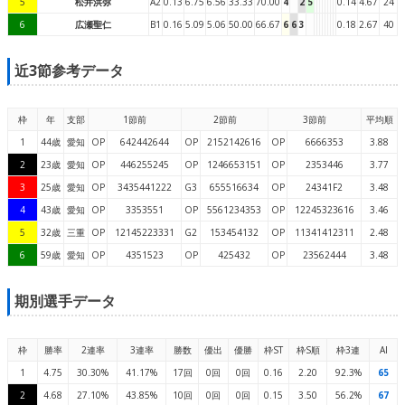
5
松井洪弥
A2
0.13
6.75
6.56
33.33
70.00
4
2
5
0.14
4.67
24
6
広瀬聖仁
B1
0.16
5.09
5.06
50.00
66.67
6
6
3
0.18
2.67
40
近3節参考データ
枠
年
支部
1節前
2節前
3節前
平均順
1
44歳
愛知
OP
642442644
OP
2152142616
OP
6666353
3.88
2
23歳
愛知
OP
446255245
OP
1246653151
OP
2353446
3.77
3
25歳
愛知
OP
3435441222
G3
655516634
OP
24341F2
3.48
4
43歳
愛知
OP
3353551
OP
5561234353
OP
12245323616
3.46
5
32歳
三重
OP
12145223331
G2
153454132
OP
11341412311
2.48
6
59歳
愛知
OP
4351523
OP
425432
OP
23562444
3.48
期別選手データ
枠
勝率
2連率
3連率
勝数
優出
優勝
枠ST
枠S順
枠3連
AI
1
4.75
30.30%
41.17%
17回
0回
0回
0.16
2.20
92.3%
65
2
4.68
27.10%
43.85%
10回
0回
0回
0.15
3.50
56.2%
67