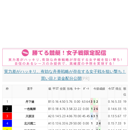
実力差がハッキリ、有効な舟券戦略が存在する女子戦を狙い撃ち！
買い目と資金配分公開
[PR]
枠
選手
級
平ST
全国
当地
ﾓｰﾀｰ
ﾎﾞｰﾄ
今節成績
今ST
得点
順
位
1
丹下健
B1
0.16
4.50
5.76
0.00
63.64
3
5
2
0.16
5.33
19
2
一色颯輝
B1
0.18
4.76
3.58
22.22
0.00
1
2
6
0.14
6.33
15
3
川原涼
A2
0.14
5.23
4.06
70.00
45.45
6
3
1
0.13
5.67
17
4
北川潤二
A1
0.13
6.33
6.29
50.00
0.00
1
2
4
0.15
7.33
9