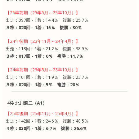
【25年前期（25年5月～25年10月）】
出走：097回 - 1着：14.4％ 複勝：25.7％
３枠：020回 - 1着：15％ 複勝：30％
【24年後期（23年11月～24年4月）】
出走：118回 - 1着：21.2％ 複勝：38.9％
３枠：017回 - 1着：0％ 複勝：11.7％
【24年前期（23年5月～23年10月）】
出走：101回 - 1着：11.9％ 複勝：23.7％
３枠：020回 - 1着：5％ 複勝：20％
4枠 北川潤二（A1）
【25年後期（25年11月～25年4月）】
出走：142回 - 1着：24.6％ 複勝：48.5％
４枠：030回 - 1着：6.7％ 複勝：26.6％