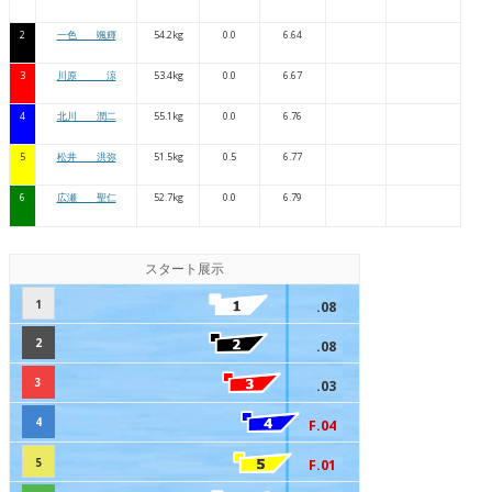
2
一色 颯輝
54.2kg
0.0
6.64
3
川原 涼
53.4kg
0.0
6.67
4
北川 潤二
55.1kg
0.0
6.76
5
松井 洪弥
51.5kg
0.5
6.77
6
広瀬 聖仁
52.7kg
0.0
6.79
スタート展示
1
.08
2
.08
3
.03
4
F.04
5
F.01