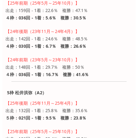
【25年前期（25年5月～25年10月）】
出走：159回 - 1着：22.6％ 複勝：47.1％
４枠：036回 - 1着：5.6％ 複勝：30.5％
【24年後期（23年11月～24年4月）】
出走：142回 - 1着：24.6％ 複勝：48.5％
４枠：030回 - 1着：6.7％ 複勝：26.6％
【24年前期（23年5月～23年10月）】
出走：148回 - 1着：29.7％ 複勝：50％
４枠：036回 - 1着：16.7％ 複勝：41.6％
5枠 松井洪弥（A2）
【25年後期（25年11月～25年4月）】
出走：132回 - 1着：25.8％ 複勝：35.6％
５枠：021回 - 1着：9.5％ 複勝：23.8％
【25年前期（25年5月～25年10月）】