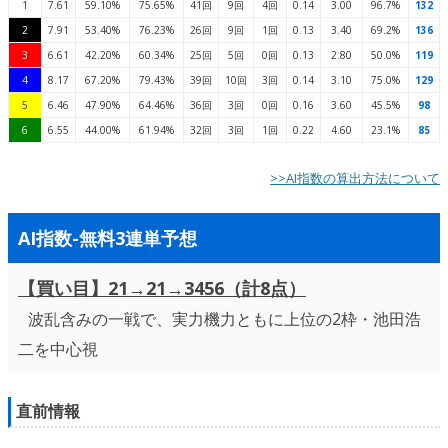
1
7.61
59.10%
75.65%
41回
9回
4回
0.14
3.00
96.7%
132
2
7.91
53.40%
76.23%
26回
9回
1回
0.13
3.40
69.2%
136
3
6.61
42.20%
60.34%
25回
5回
0回
0.13
2.80
50.0%
119
4
8.17
67.20%
79.43%
39回
10回
3回
0.14
3.10
75.0%
129
5
6.46
47.90%
64.46%
36回
3回
0回
0.16
3.60
45.5%
98
6
6.55
44.00%
61.94%
32回
3回
1回
0.22
4.60
23.1%
85
>>AI指数の算出方法について
AI指数-無料3連単予想
【買い目】21→21→3456（計8点）
波乱含みの一戦で、実力機力ともに上位の2枠・池田浩
二を中心視
直前情報