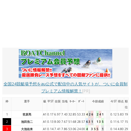
全国24競艇場予想をau公式で配信中の人気サイトが、ついに会員制
プレミアム情報解禁！
[PR]
枠
選手
級
平ST
全国
当地
ﾓｰﾀｰ
ﾎﾞｰﾄ
今節成績
今ST
得点
順
位
1
笠原亮
A1
0.17
6.97
7.43
32.85
53.33
4
2
6
2
4
1
0.12
5.83
19
2
池田浩二
A1
0.13
8.00
7.67
51.68
28.57
6
3
1
1
3
5
0.11
6.17
15
3
大池佑来
A1
0.14
7.41
7.86
53.06
24.00
4
3
5
5
1
0.14
4.80
29