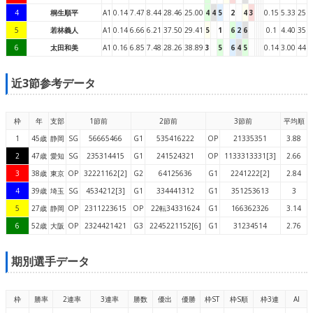
4
桐生順平
A1
0.14
7.47
8.44
28.46
25.00
4
4
5
2
4
3
0.15
5.33
25
5
若林義人
A1
0.14
6.66
6.21
37.50
29.41
5
1
6
2
6
0.1
4.40
35
6
太田和美
A1
0.16
6.85
7.48
28.26
38.89
3
5
6
4
5
0.14
3.00
44
近3節参考データ
枠
年
支部
1節前
2節前
3節前
平均順
1
45歳
静岡
SG
56665466
G1
535416222
OP
21335351
3.88
2
47歳
愛知
SG
235314415
G1
241524321
OP
1133313331[3]
2.66
3
38歳
東京
OP
32221162[2]
G2
64125636
G1
2241222[2]
2.84
4
39歳
埼玉
SG
4534212[3]
G1
334441312
G1
351253613
3
5
27歳
静岡
OP
2311223615
OP
22転34331624
G1
166362326
3.14
6
52歳
大阪
OP
2324421421
G3
2245221152[6]
G1
31234514
2.76
期別選手データ
枠
勝率
2連率
3連率
勝数
優出
優勝
枠ST
枠S順
枠3連
AI