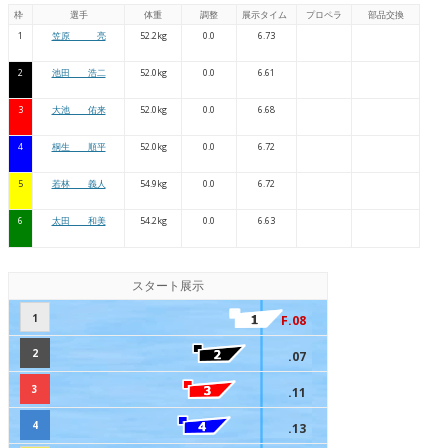
枠
選手
体重
調整
展示タイム
プロペラ
部品交換
1
笠原 亮
52.2kg
0.0
6.73
2
池田 浩二
52.0kg
0.0
6.61
3
大池 佑来
52.0kg
0.0
6.68
4
桐生 順平
52.0kg
0.0
6.72
5
若林 義人
54.9kg
0.0
6.72
6
太田 和美
54.2kg
0.0
6.63
スタート展示
1
F.08
2
.07
3
.11
4
.13