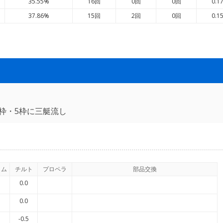
35.55%
16回
0回
0回
0.1
37.86%
15回
2回
0回
0.1
枠・5枠に三艇流し
イム
チルト
プロペラ
部品交換
0.0
0.0
-0.5