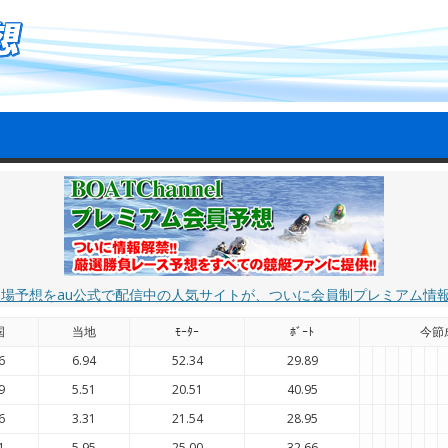
艇場予想をau公式で配信中の人気サイトが、ついに会員制プレミアム情
国
当地
ﾓｰﾀｰ
ﾎﾞｰﾄ
今節
6
6.94
52.34
29.89
9
5.51
20.51
40.95
6
3.31
21.54
28.95
1
5.95
25.00
32.66