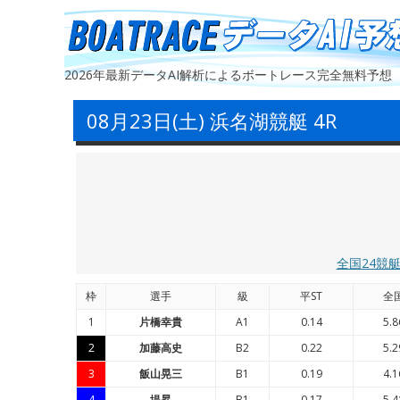
2026年最新データAI解析によるボートレース完全無料予想
08月23日(土) 浜名湖競艇 4R
全国24競
枠
選手
級
平ST
全
1
片橋幸貴
A1
0.14
5.8
2
加藤高史
B2
0.22
5.2
3
飯山晃三
B1
0.19
4.1
4
堤昇
B1
0.17
5.4