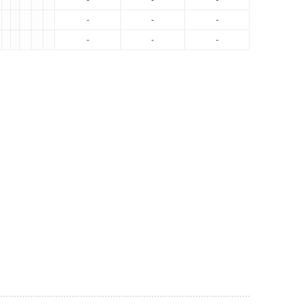
-
-
-
-
-
-