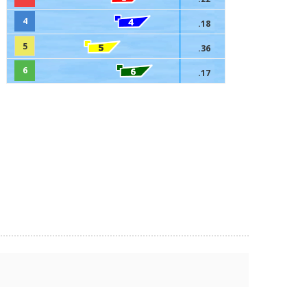
4
.18
5
.36
6
.17