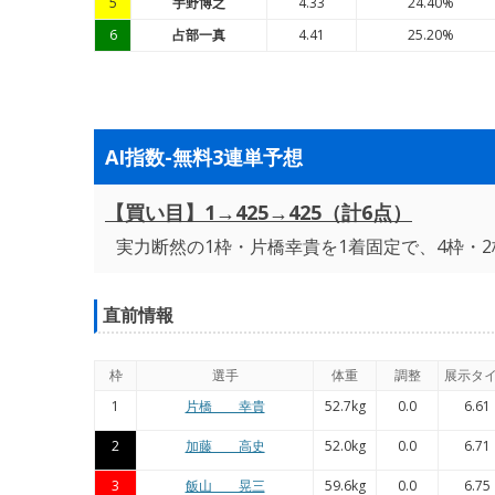
5
宇野博之
4.33
24.40%
6
占部一真
4.41
25.20%
AI指数-無料3連単予想
【買い目】1→425→425（計6点）
実力断然の1枠・片橋幸貴を1着固定で、4枠・2
直前情報
枠
選手
体重
調整
展示タ
1
片橋 幸貴
52.7kg
0.0
6.61
2
加藤 高史
52.0kg
0.0
6.71
3
飯山 晃三
59.6kg
0.0
6.75