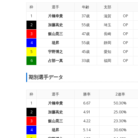
枠
選手
年
齢
支部
1
片橋幸貴
37歳
滋賀
OP
2
加藤高史
55歳
埼玉
OP
3
飯山晃三
47歳
長崎
OP
4
堤昇
55歳
静岡
OP
5
宇野博之
45歳
愛知
OP
6
占部一真
33歳
福岡
OP
期別選手データ
枠
選手
勝率
2連率
1
片橋幸貴
6.67
50.30%
2
加藤高史
4.91
25.00%
3
飯山晃三
4.22
23.30%
4
堤昇
5.14
30.60%