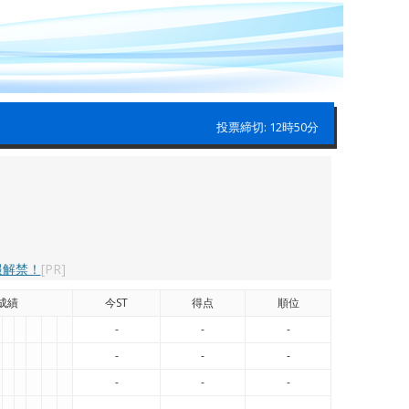
投票締切: 12時50分
報解禁！
[PR]
成績
今ST
得点
順位
-
-
-
-
-
-
-
-
-
-
-
-