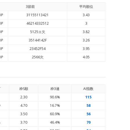
3節前
平均順
位
OP
31155113421
3.43
OP
46214332512
3
OP
5125エ欠
3.82
OP
35144142F
3.26
OP
23452F54
3.95
OP
2566欠
4.05
T
枠S順
枠3連
AI
指数
5
2.30
90.6%
115
9
4.70
16.7%
58
7
3.50
60.9%
56
8
3.70
46.4%
70