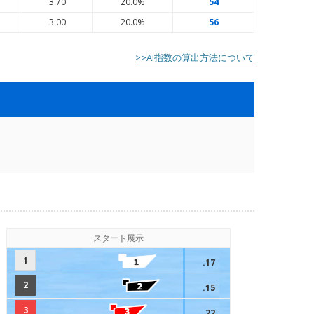
7
3.70
20.0%
54
5
3.00
20.0%
56
>>AI指数の算出方法について
スタート展示
1
.17
2
.15
3
.22