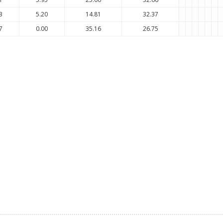
3
5.20
14.81
32.37
7
0.00
35.16
26.75