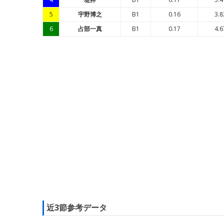
5
宇野博之
B1
0.16
3.8
6
占部一真
B1
0.17
4.6
近3節参考データ