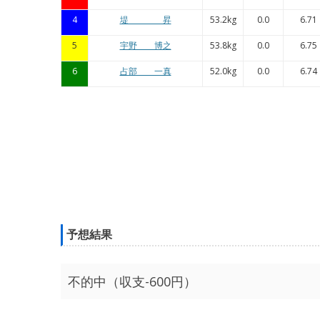
4
堤 昇
53.2kg
0.0
6.71
5
宇野 博之
53.8kg
0.0
6.75
6
占部 一真
52.0kg
0.0
6.74
予想結果
不的中（収支-600円）