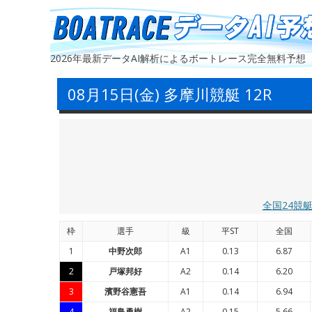
2026年最新データAI解析によるボートレース完全無料予想
08月15日(金) 多摩川競艇 12R
全国24競
枠
選手
級
平ST
全国
1
中野次郎
A1
0.13
6.87
2
戸塚邦好
A2
0.14
6.20
3
濱野谷憲吾
A1
0.14
6.94
4
福島勇樹
A2
0.15
5.66