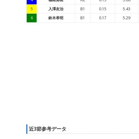
5
入澤友治
B1
0.15
5.43
6
鈴木孝明
B1
0.17
5.29
近3節参考データ