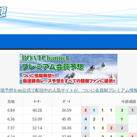
艇場予想をau公式で配信中の人気サイトが、ついに会員制プレミアム情
当地
ﾓｰﾀｰ
ﾎﾞｰﾄ
今節成績
6.84
40.28
36.59
3
1
1
1
3
1
6.36
53.09
45.95
4
2
1
1
7.37
32.14
36.36
3
1
3
2
2
6.24
30.43
37.68
1
3
1
エ
1