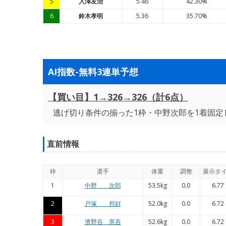
5
入澤友治
5.46
42.30%
6
鈴木孝明
5.36
35.70%
AI指数-無料3連単予想
【買い目】1→326→326（計6点）
逃げ切り条件の揃った1枠・中野次郎を1着固定
直前情報
枠
選手
体重
調整
展示タ
1
中野 次郎
53.5kg
0.0
6.77
2
戸塚 邦好
52.0kg
0.0
6.72
3
濱野谷 憲吾
52.6kg
0.0
6.72