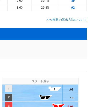
6
2.60
39.1%
89
5
3.60
29.4%
92
>>AI指数の算出方法について
スタート展示
1
.03
2
.19
3
F.03