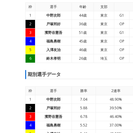
枠
選手
年
齢
支部
1
中野次郎
44歳
東京
G1
2
戸塚邦好
36歳
東京
OP
3
濱野谷憲吾
51歳
東京
G1
4
福島勇樹
45歳
東京
OP
5
入澤友治
46歳
東京
OP
6
鈴木孝明
26歳
埼玉
OP
期別選手データ
枠
選手
勝率
2連率
1
中野次郎
7.04
48.90%
2
戸塚邦好
5.88
39.50%
3
濱野谷憲吾
6.78
46.40%
4
福島勇樹
5.52
37.00%