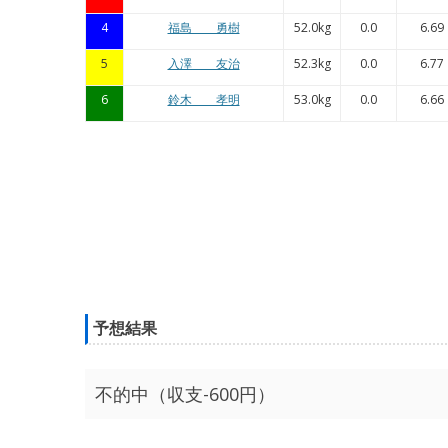
4
福島 勇樹
52.0kg
0.0
6.69
5
入澤 友治
52.3kg
0.0
6.77
6
鈴木 孝明
53.0kg
0.0
6.66
予想結果
不的中（収支-600円）