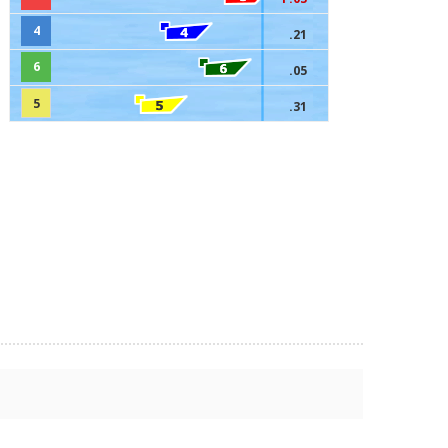
4
.21
6
.05
5
.31