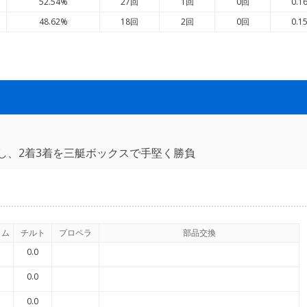
52.54%
27回
1回
0回
0.1
48.62%
18回
2回
0回
0.1
し、2着3着を三艇ボックスで手堅く勝負
イム
チルト
プロペラ
部品交換
0.0
0.0
0.0