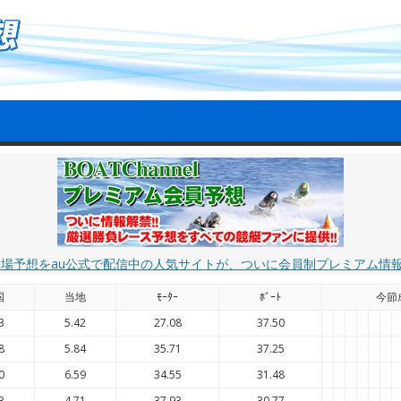
艇場予想をau公式で配信中の人気サイトが、ついに会員制プレミアム情
国
当地
ﾓｰﾀｰ
ﾎﾞｰﾄ
今節
3
5.42
27.08
37.50
8
5.84
35.71
37.25
0
6.59
34.55
31.48
3
4.71
37.93
30.77