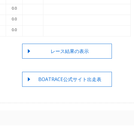
0.0
0.0
0.0
レース結果の表示
BOATRACE公式サイト出走表