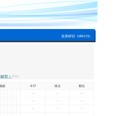
投票締切: 16時47分
報解禁！
[PR]
成績
今ST
得点
順位
-
-
-
-
-
-
-
-
-
-
-
-