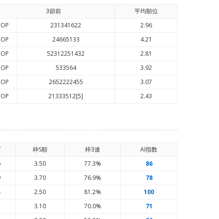
3節前
平均順
位
OP
231341622
2.96
OP
24665133
4.21
OP
52312251432
2.81
OP
533564
3.92
OP
2652222455
3.07
OP
21333512[5]
2.43
T
枠S順
枠3連
AI
指数
6
3.50
77.3%
86
9
3.70
76.9%
78
4
2.50
81.2%
100
7
3.10
70.0%
71