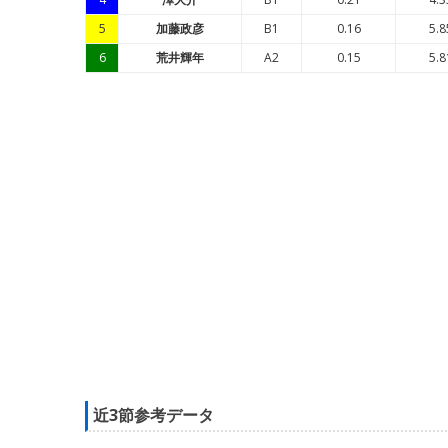
5
加藤政彦
B1
0.16
5.8
6
荒井輝年
A2
0.15
5.8
近3節参考データ