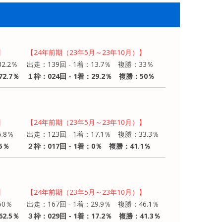
】
【24年前期（23年5月～23年10月）】
2.2％
出走：139回 - 1着：13.7％ 複勝：33％
2.7％
１枠：024回 - 1着：29.2％ 複勝：50％
】
【24年前期（23年5月～23年10月）】
.8％
出走：123回 - 1着：17.1％ 複勝：33.3％
5％
２枠：017回 - 1着：0％ 複勝：41.1％
】
【24年前期（23年5月～23年10月）】
50％
出走：167回 - 1着：29.9％ 複勝：46.1％
2.5％
３枠：029回 - 1着：17.2％ 複勝：41.3％