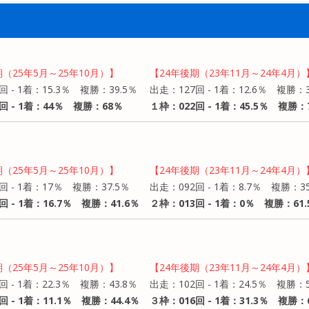
期（25年5月～25年10月）】
【24年後期（23年11月～24年4月）
回 - 1着：15.3％ 複勝：39.5％
出走：127回 - 1着：12.6％ 複勝：3
回 - 1着：44％ 複勝：68％
１枠：022回 - 1着：45.5％ 複勝：7
期（25年5月～25年10月）】
【24年後期（23年11月～24年4月）
回 - 1着：17％ 複勝：37.5％
出走：092回 - 1着：8.7％ 複勝：35
回 - 1着：16.7％ 複勝：41.6％
２枠：013回 - 1着：0％ 複勝：61.
期（25年5月～25年10月）】
【24年後期（23年11月～24年4月）
回 - 1着：22.3％ 複勝：43.8％
出走：102回 - 1着：24.5％ 複勝：
回 - 1着：11.1％ 複勝：44.4％
３枠：016回 - 1着：31.3％ 複勝：6