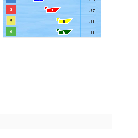
3
.27
5
.11
6
.11