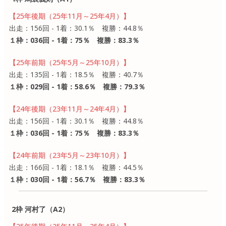
【25年後期（25年11月～25年4月）】
出走：156回 - 1着：30.1％ 複勝：44.8％
１枠：036回 - 1着：75％ 複勝：83.3％
【25年前期（25年5月～25年10月）】
出走：135回 - 1着：18.5％ 複勝：40.7％
１枠：029回 - 1着：58.6％ 複勝：79.3％
【24年後期（23年11月～24年4月）】
出走：156回 - 1着：30.1％ 複勝：44.8％
１枠：036回 - 1着：75％ 複勝：83.3％
【24年前期（23年5月～23年10月）】
出走：166回 - 1着：18.1％ 複勝：44.5％
１枠：030回 - 1着：56.7％ 複勝：83.3％
2枠 河村了（A2）