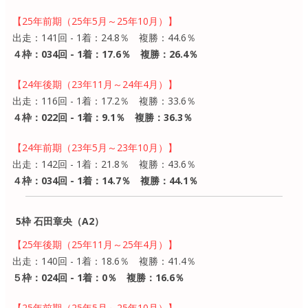
【25年前期（25年5月～25年10月）】
出走：141回 - 1着：24.8％ 複勝：44.6％
４枠：034回 - 1着：17.6％ 複勝：26.4％
【24年後期（23年11月～24年4月）】
出走：116回 - 1着：17.2％ 複勝：33.6％
４枠：022回 - 1着：9.1％ 複勝：36.3％
【24年前期（23年5月～23年10月）】
出走：142回 - 1着：21.8％ 複勝：43.6％
４枠：034回 - 1着：14.7％ 複勝：44.1％
5枠 石田章央（A2）
【25年後期（25年11月～25年4月）】
出走：140回 - 1着：18.6％ 複勝：41.4％
５枠：024回 - 1着：0％ 複勝：16.6％
【25年前期（25年5月～25年10月）】