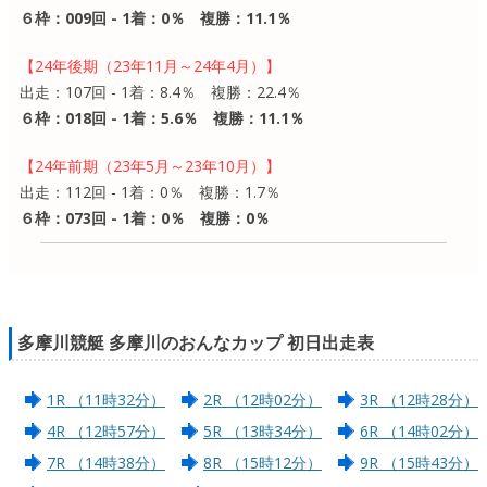
６枠：009回 - 1着：0％ 複勝：11.1％
【24年後期（23年11月～24年4月）】
出走：107回 - 1着：8.4％ 複勝：22.4％
６枠：018回 - 1着：5.6％ 複勝：11.1％
【24年前期（23年5月～23年10月）】
出走：112回 - 1着：0％ 複勝：1.7％
６枠：073回 - 1着：0％ 複勝：0％
多摩川競艇 多摩川のおんなカップ 初日出走表
1R （11時32分）
2R （12時02分）
3R （12時28分）
4R （12時57分）
5R （13時34分）
6R （14時02分）
7R （14時38分）
8R （15時12分）
9R （15時43分）