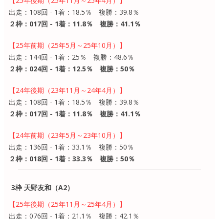
【25年後期（25年11月～25年4月）】
出走：108回 - 1着：18.5％ 複勝：39.8％
２枠：017回 - 1着：11.8％ 複勝：41.1％
【25年前期（25年5月～25年10月）】
出走：144回 - 1着：25％ 複勝：48.6％
２枠：024回 - 1着：12.5％ 複勝：50％
【24年後期（23年11月～24年4月）】
出走：108回 - 1着：18.5％ 複勝：39.8％
２枠：017回 - 1着：11.8％ 複勝：41.1％
【24年前期（23年5月～23年10月）】
出走：136回 - 1着：33.1％ 複勝：50％
２枠：018回 - 1着：33.3％ 複勝：50％
3枠 天野友和（A2）
【25年後期（25年11月～25年4月）】
出走：076回 - 1着：21.1％ 複勝：42.1％