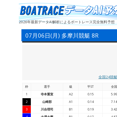
2026年最新データAI解析によるボートレース完全無料予想
07月06日(月) 多摩川競艇 8R
全国24競
枠
選手
級
平ST
全
1
寺本重宣
A2
0.15
5.9
2
山崎郡
A1
0.14
7.1
3
川合理司
B1
0.19
3.4
4
大澤大夢
B1
0.17
4.8