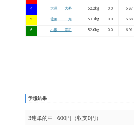
4
大澤 大夢
52.2kg
0.0
6.87
5
佐藤 旭
53.3kg
0.0
6.88
6
小坂 宗司
52.0kg
0.0
6.91
予想結果
3連単的中 : 600円（収支0円）