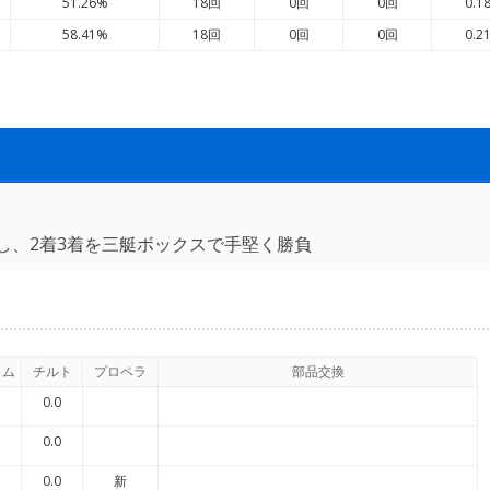
51.26%
18回
0回
0回
0.1
58.41%
18回
0回
0回
0.2
し、2着3着を三艇ボックスで手堅く勝負
イム
チルト
プロペラ
部品交換
0.0
0.0
0.0
新