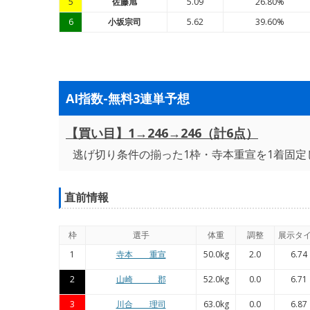
5
佐藤旭
5.09
26.80%
6
小坂宗司
5.62
39.60%
AI指数-無料3連単予想
【買い目】1→246→246（計6点）
逃げ切り条件の揃った1枠・寺本重宣を1着固定
直前情報
枠
選手
体重
調整
展示タ
1
寺本 重宣
50.0kg
2.0
6.74
2
山崎 郡
52.0kg
0.0
6.71
3
川合 理司
63.0kg
0.0
6.87