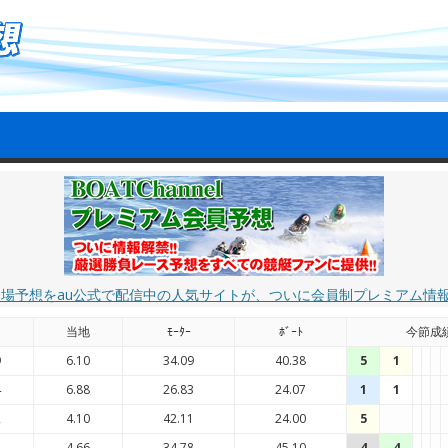
艇場予想をau公式で配信中の人気サイトが、ついに会員制プレミアム情
国
当地
ﾓｰﾀｰ
ﾎﾞｰﾄ
今節成
9
6.10
34.09
40.38
5
1
4
6.88
26.83
24.07
1
1
2
4.10
42.11
24.00
5
7
4.66
34.78
45.10
4
4