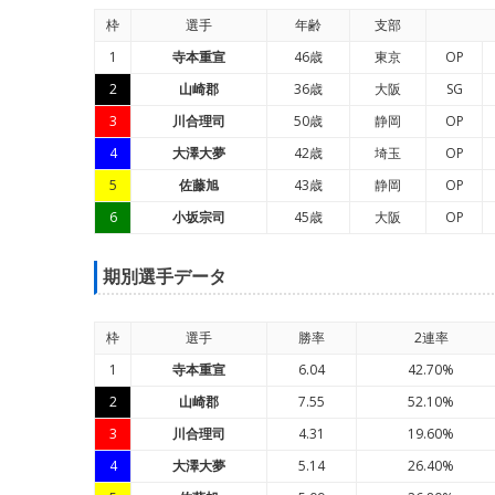
枠
選手
年
齢
支部
1
寺本重宣
46歳
東京
OP
2
山崎郡
36歳
大阪
SG
3
川合理司
50歳
静岡
OP
4
大澤大夢
42歳
埼玉
OP
5
佐藤旭
43歳
静岡
OP
6
小坂宗司
45歳
大阪
OP
期別選手データ
枠
選手
勝率
2連率
1
寺本重宣
6.04
42.70%
2
山崎郡
7.55
52.10%
3
川合理司
4.31
19.60%
4
大澤大夢
5.14
26.40%