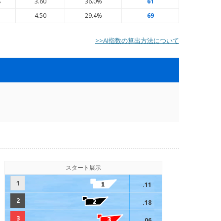
8
3.60
36.0%
61
1
4.50
29.4%
69
>>AI指数の算出方法について
スタート展示
1
.11
2
.18
3
.06