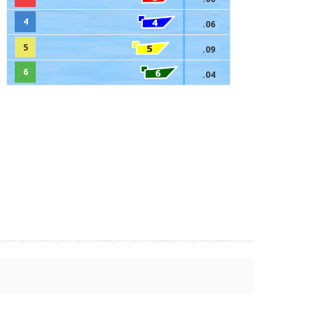
4
.06
5
.09
6
.04