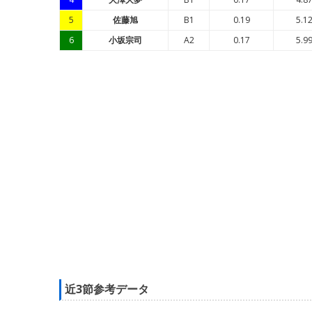
5
佐藤旭
B1
0.19
5.1
6
小坂宗司
A2
0.17
5.9
近3節参考データ