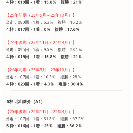
４枠：019回 - 1着：15.8％ 複勝：21％
【25年前期（25年5月～25年10月）】
出走：080回 - 1着：6.3％ 複勝：16.2％
４枠：017回 - 1着：0％ 複勝：17.6％
【24年後期（23年11月～24年4月）】
出走：095回 - 1着：9.5％ 複勝：23.1％
４枠：019回 - 1着：15.8％ 複勝：21％
【24年前期（23年5月～23年10月）】
出走：107回 - 1着：10.3％ 複勝：28％
４枠：023回 - 1着：4.3％ 複勝：30.4％
5枠 北山康介（A1）
【25年後期（25年11月～25年4月）】
出走：107回 - 1着：31.8％ 複勝：67.2％
５枠：016回 - 1着：25％ 複勝：56.2％