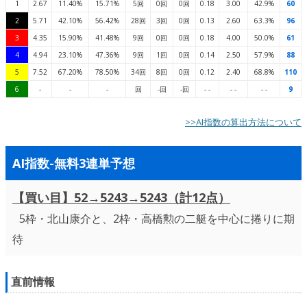
1
2.67
11.40%
15.71%
5回
0回
0回
0.18
3.00
42.9%
60
2
5.71
42.10%
56.42%
28回
3回
0回
0.13
2.60
63.3%
96
3
4.35
15.90%
41.48%
9回
0回
0回
0.18
4.00
50.0%
61
4
4.94
23.10%
47.36%
9回
1回
0回
0.14
2.50
57.9%
88
5
7.52
67.20%
78.50%
34回
8回
0回
0.12
2.40
68.8%
110
6
-
-
-
回
-回
-回
- -
- -
- -
9
>>AI指数の算出方法について
AI指数-無料3連単予想
【買い目】52→5243→5243（計12点）
5枠・北山康介と、2枠・高橋勲の二艇を中心に捲りに期
待
直前情報