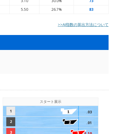
3
3.10
30.0%
73
3
5.50
26.7%
83
>>AI指数の算出方法について
スタート展示
1
.03
2
.01
3
F.10