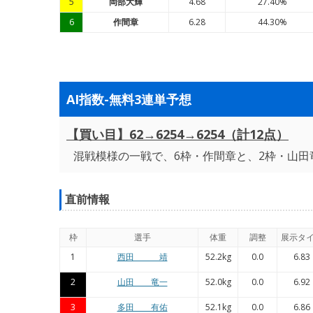
5
岡部大輝
4.68
27.40%
6
作間章
6.28
44.30%
AI指数-無料3連単予想
【買い目】62→6254→6254（計12点）
混戦模様の一戦で、6枠・作間章と、2枠・山田
直前情報
枠
選手
体重
調整
展示タ
1
西田 靖
52.2kg
0.0
6.83
2
山田 竜一
52.0kg
0.0
6.92
3
多田 有佑
52.1kg
0.0
6.86