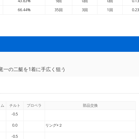
43.83%
9回
0回
0回
0.1
66.44%
35回
3回
1回
0.2
竜一の二艇を1着に手広く狙う
イム
チルト
プロペラ
部品交換
-0.5
0.0
リング×２
-0.5