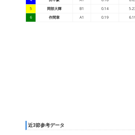
5
岡部大輝
B1
0.14
5.2
6
作間章
A1
0.19
6.1
近3節参考データ