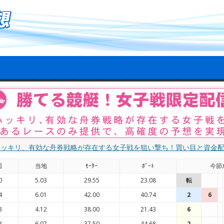
ハッキリ、有効な舟券戦略が存在する女子戦を狙い撃ち！買い目と資金
国
当地
ﾓｰﾀｰ
ﾎﾞｰﾄ
今節
0
5.03
29.55
23.08
転
4
6.01
42.00
40.74
2
6
3
4.12
38.00
21.43
6
3
6.07
37.50
44.68
2