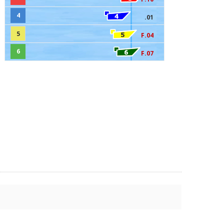
4
.01
5
F.04
6
F.07