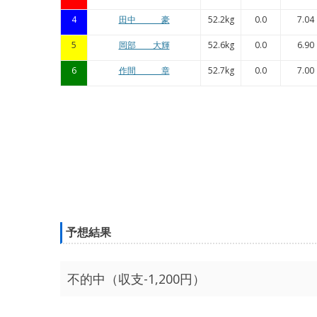
4
田中 豪
52.2kg
0.0
7.04
5
岡部 大輝
52.6kg
0.0
6.90
6
作間 章
52.7kg
0.0
7.00
予想結果
不的中（収支-1,200円）