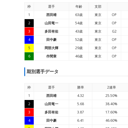
枠
選手
年
齢
支部
1
西田靖
63歳
東京
OP
2
山田竜一
54歳
東京
OP
3
多田有佑
43歳
東京
G2
4
田中豪
52歳
東京
OP
5
岡部大輝
29歳
東京
OP
6
作間章
46歳
東京
OP
期別選手データ
枠
選手
勝率
2連率
1
西田靖
4.32
25.50%
2
山田竜一
5.68
38.40%
3
多田有佑
3.87
17.60%
4
田中豪
6.41
46.60%