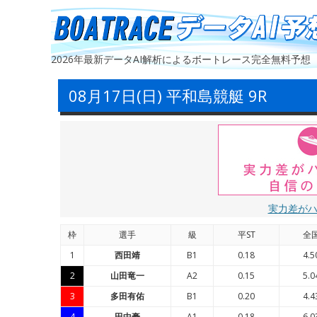
2026年最新データAI解析によるボートレース完全無料予想
08月17日(日) 平和島競艇 9R
実力差が
枠
選手
級
平ST
全
1
西田靖
B1
0.18
4.5
2
山田竜一
A2
0.15
5.0
3
多田有佑
B1
0.20
4.4
4
田中豪
A1
0.18
6.0