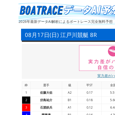
2026年最新データAI解析によるボートレース完全無料予想
08月17日(日) 江戸川競艇 8R
実力差が
枠
選手
級
平ST
全
1
佐藤大佑
A2
0.17
5.5
2
伏島祐介
B1
0.18
5.6
3
石渡鉄兵
A1
0.12
6.4
4
齋藤勇
B1
0.16
4.2