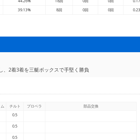
44.26%
18回
0回
0回
0.1
39.13%
8回
0回
0回
0.2
し、2着3着を三艇ボックスで手堅く勝負
イム
チルト
プロペラ
部品交換
0.5
0.5
0.5