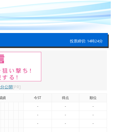
投票締切: 14時24分
配分公開
[PR]
成績
今ST
得点
順位
-
-
-
-
-
-
-
-
-
-
-
-