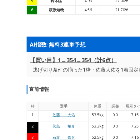
5
鈴木猛
4.93
27.00%
6
萩原知哉
4.56
21.70%
AI指数-無料3連単予想
【買い目】1→354→354（計6点）
逃げ切り条件の揃った1枠・佐藤大佑を1着固定
直前情報
枠
選手
体重
調整
展示タ
1
佐藤 大佑
53.5kg
0.0
7.15
2
伏島 祐介
53.3kg
0.0
7.25
3
石渡 鉄兵
52.5kg
0.0
7.16