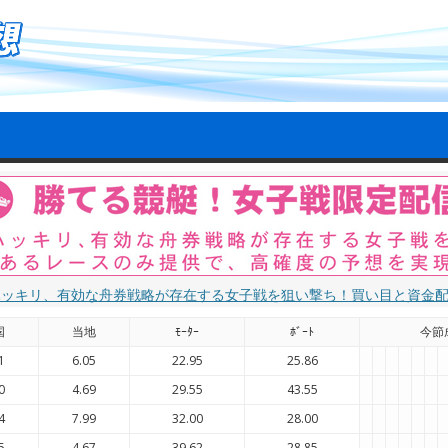
ハッキリ、有効な舟券戦略が存在する女子戦を狙い撃ち！買い目と資金
国
当地
ﾓｰﾀｰ
ﾎﾞｰﾄ
今節
1
6.05
22.95
25.86
0
4.69
29.55
43.55
4
7.99
32.00
28.00
5
4.67
39.62
28.85