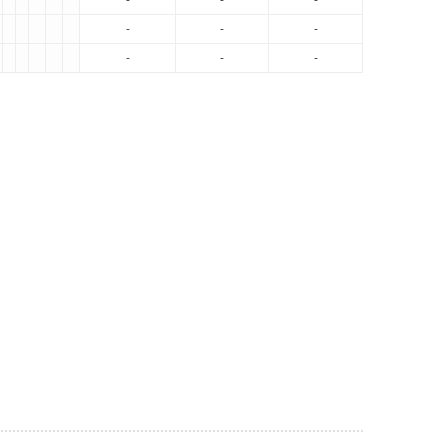
-
-
-
-
-
-