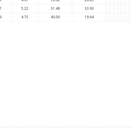
7
5.22
31.48
33.93
9
4.75
40.00
19.64