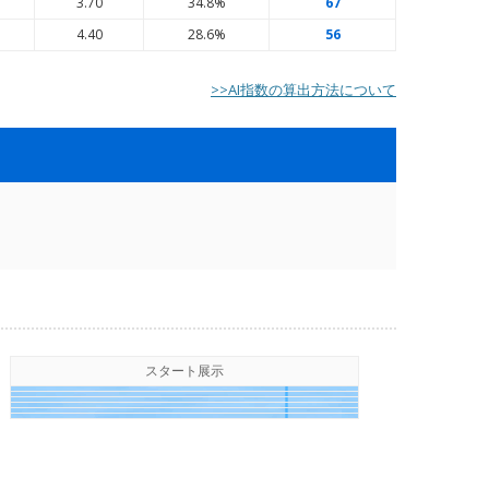
7
3.70
34.8%
67
3
4.40
28.6%
56
>>AI指数の算出方法について
スタート展示