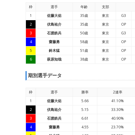
枠
選手
年
齢
支部
1
佐藤大佑
35歳
東京
G3
2
伏島祐介
35歳
東京
OP
3
石渡鉄兵
50歳
東京
G3
4
齋藤勇
58歳
東京
OP
5
鈴木猛
51歳
東京
OP
6
萩原知哉
38歳
東京
OP
期別選手データ
枠
選手
勝率
2連率
1
佐藤大佑
5.66
41.10%
2
伏島祐介
5.15
33.30%
3
石渡鉄兵
6.61
40.90%
4
齋藤勇
4.55
23.70%