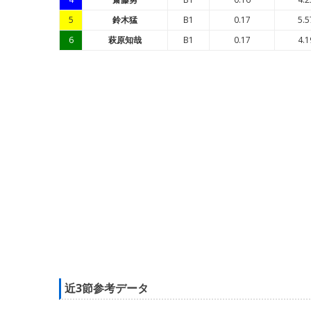
5
鈴木猛
B1
0.17
5.5
6
萩原知哉
B1
0.17
4.1
近3節参考データ