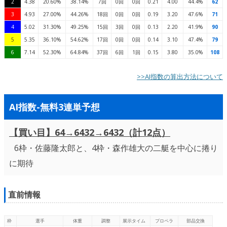
2
4.38
20.60%
38.14%
7回
0回
0回
0.21
4.00
44.4%
62
3
4.93
27.00%
44.26%
18回
0回
0回
0.19
3.20
47.6%
71
4
5.02
31.30%
49.25%
15回
3回
0回
0.13
2.20
41.9%
90
5
5.35
36.10%
54.62%
17回
0回
0回
0.14
3.10
47.4%
79
6
7.14
52.30%
64.84%
37回
6回
1回
0.15
3.80
35.0%
108
>>AI指数の算出方法について
AI指数-無料3連単予想
【買い目】64→6432→6432（計12点）
6枠・佐藤隆太郎と、4枠・森作雄大の二艇を中心に捲り
に期待
直前情報
枠
選手
体重
調整
展示タイム
プロペラ
部品交換