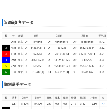
近3節参考データ
枠
年
支部
1節前
2節前
3節前
平均順
1
26歳
東京
OP
546565
OP
666566646
OP
464556666
5.42
2
45歳
東京
OP
3433342116
OP
634236
OP
5632433644
3.62
3
51歳
東京
OP
622255
OP
2612133[5]
OP
34216142611
3.04
4
39歳
東京
OP
316346235
OP
13124451326
OP
6455425
3.56
5
22歳
東京
OP
665453
OP
15431331623
OP
4544614242
3.59
6
31歳
東京
OP
315412[4]
G1
6623121[3]
SG
33446146
3.26
期別選手データ
枠
勝率
2連率
3連率
勝数
優出
優勝
枠ST
枠S順
枠3連
AI
1
2.37
5.10%
10.30%
2回
0回
0回
0.19
3.40
12.5%
47