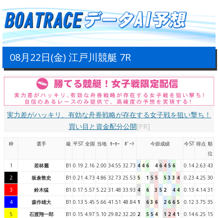
08月22日(金) 江戸川競艇 7R
実力差がハッキリ、有効な舟券戦略が存在する女子戦を狙い撃ち！
買い目と資金配分公開
[PR]
枠
選手
級
平ST
全国
当地
ﾓｰﾀｰ
ﾎﾞｰﾄ
今節成績
今ST
得点
順
位
1
若林麗
B1
0.19
2.16
2.00
34.55
32.73
4
4
6
4
6
4
5
6
0.14
2.63
43
2
板倉敦史
B1
0.21
4.73
4.86
32.73
25.53
5
1
5
5
5
3
3
4
0.23
4.25
30
3
鈴木猛
B1
0.17
5.57
5.22
31.48
33.93
4
6
3
5
2
4
4
0.13
4.14
31
4
森作雄大
B1
0.13
5.45
5.66
41.51
48.84
1
6
3
6
2
6
6
5
0.12
3.75
35
5
石渡翔一郎
B1
0.15
4.97
5.10
29.82
32.20
2
5
5
4
1
2
4
1
0.14
6.25
15