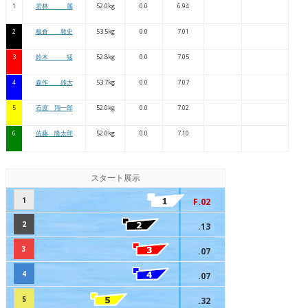
1
若林 麗
52.0kg
0.0
6.94
2
板倉 敦史
53.5kg
0.0
7.01
3
鈴木 猛
52.8kg
0.0
7.05
4
森作 雄大
53.7kg
0.0
7.07
5
石渡 翔一郎
52.0kg
0.0
7.02
6
佐藤 隆太郎
52.0kg
0.0
7.10
スタート展示
1
F.02
2
.13
3
.07
4
.07
5
.32