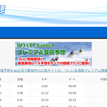
艇場予想をau公式で配信中の人気サイトが、ついに会員制プレミアム情
国
当地
ﾓｰﾀｰ
ﾎﾞｰﾄ
今節
7
4.48
0.00
60.00
0
5.90
22.22
50.00
9
6.41
33.33
33.33
7
4.50
36.36
57.14