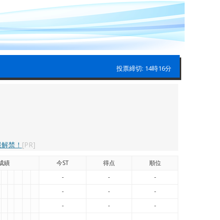
投票締切: 14時16分
報解禁！
[PR]
成績
今ST
得点
順位
-
-
-
-
-
-
-
-
-
-
-
-