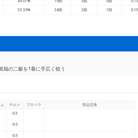
49.07%
19回
3回
0回
0.1
53.33%
24回
2回
1回
0.1
篤哉の二艇を1着に手広く狙う
イム
チルト
プロペラ
部品交換
-0.5
-0.5
-0.5