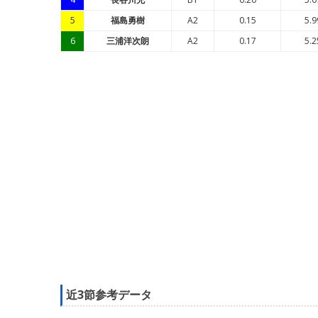
5
福島勇樹
A2
0.15
5.9
6
三浦洋次朗
A2
0.17
5.2
近3節参考データ