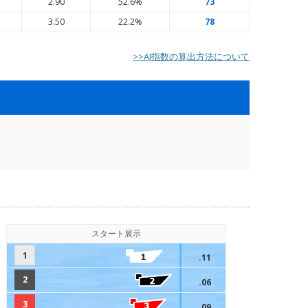
5
2.90
52.6%
73
5
3.50
22.2%
78
>>AI指数の算出方法について
スタート展示
1
.11
2
.06
3
.09