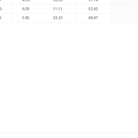
9
6.05
11.11
52.63
5
5.85
33.33
66.67