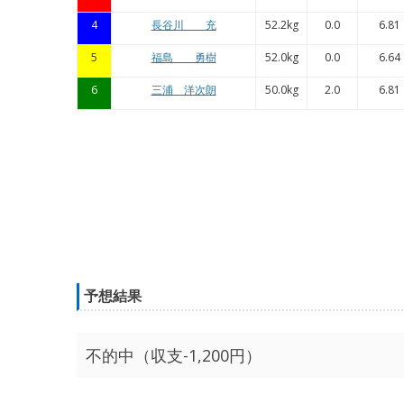
4
長谷川 充
52.2kg
0.0
6.81
5
福島 勇樹
52.0kg
0.0
6.64
6
三浦 洋次朗
50.0kg
2.0
6.81
予想結果
不的中（収支-1,200円）