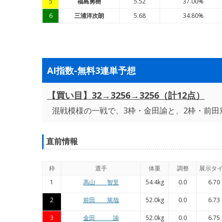
5
福島勇樹
5.52
37.00%
6
三浦洋次朗
5.68
34.80%
AI指数-無料3連単予想
【買い目】32→3256→3256（計12点）
混戦模様の一戦で、3枠・金田諭と、2枠・前田
直前情報
枠
選手
体重
調整
展示タ
1
高山 智至
54.4kg
0.0
6.70
2
前田 篤哉
52.0kg
0.0
6.73
3
金田 諭
52.0kg
0.0
6.75