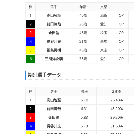
枠
選手
年
齢
支部
1
高山智至
40歳
滋賀
OP
2
前田篤哉
28歳
愛知
OP
3
金田諭
46歳
埼玉
OP
4
長谷川充
51歳
群馬
OP
5
福島勇樹
46歳
東京
OP
6
三浦洋次朗
36歳
愛知
OP
期別選手データ
枠
選手
勝率
2連率
1
高山智至
5.10
26.40%
2
前田篤哉
6.31
45.20%
3
金田諭
5.83
39.20%
4
長谷川充
5.13
31.60%