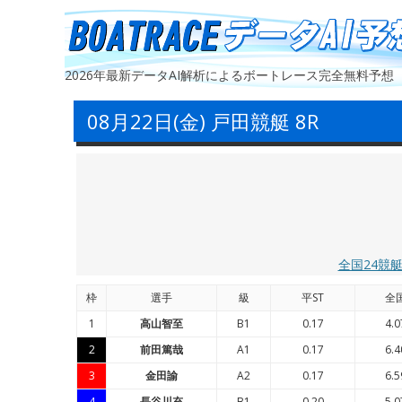
2026年最新データAI解析によるボートレース完全無料予想
08月22日(金) 戸田競艇 8R
全国24競
枠
選手
級
平ST
全
1
高山智至
B1
0.17
4.0
2
前田篤哉
A1
0.17
6.4
3
金田諭
A2
0.17
6.5
4
長谷川充
B1
0.20
5.0