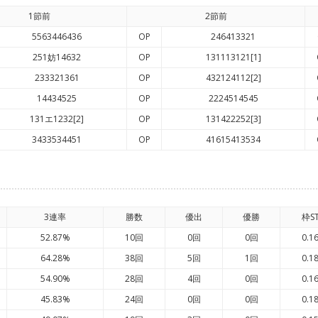
1節前
2節前
5563446436
OP
246413321
251妨14632
OP
131113121[1]
233321361
OP
432124112[2]
14434525
OP
2224514545
131エ1232[2]
OP
131422252[3]
3433534451
OP
41615413534
3連率
勝数
優出
優勝
枠S
52.87%
10回
0回
0回
0.1
64.28%
38回
5回
1回
0.1
54.90%
28回
4回
0回
0.1
45.83%
24回
0回
0回
0.1