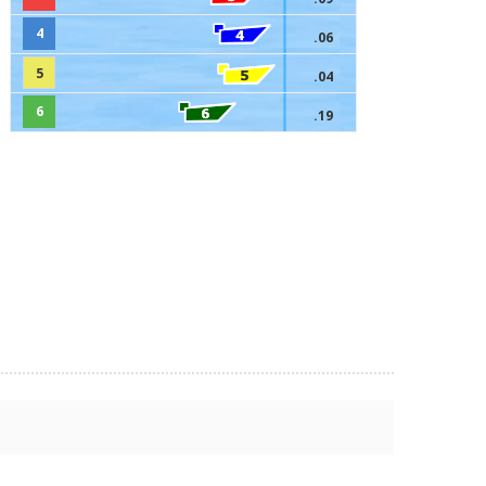
4
.06
5
.04
6
.19