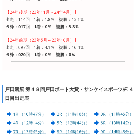
【24年後期（23年11月～24年4月）】
出走：114回 - 1着：1.8％ 複勝：13.1％
６枠：017回 - 1着：0％ 複勝：5.8％
【24年前期（23年5月～23年10月）】
出走：097回 - 1着：4.1％ 複勝：16.4％
６枠：020回 - 1着：0％ 複勝：0％
戸田競艇 第４８回戸田ボート大賞・サンケイスポーツ杯 ４
日目出走表
1R （10時47分）
2R （11時16分）
3R （11時45分）
4R （12時14分）
5R （12時44分）
6R （13時14分）
7R （13時45分）
8R （14時16分）
9R （14時48分）