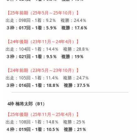
【25年前期（25年5月～25年10月）】
出走：098回 - 1着：9.2％ 複勝：24.4％
３枠：017回 - 1着：5.9％ 複勝：17.6％
【24年後期（23年11月～24年4月）】
出走：104回 - 1着：14.4％ 複勝：28.8％
３枠：021回 - 1着：9.5％ 複勝：19％
【24年前期（23年5月～23年10月）】
出走：105回 - 1着：11.4％ 複勝：24.7％
３枠：016回 - 1着：18.8％ 複勝：37.5％
4枠 楠将太郎（B1）
【25年後期（25年11月～25年4月）】
出走：108回 - 1着：14.8％ 複勝：25％
４枠：019回 - 1着：10.5％ 複勝：21％