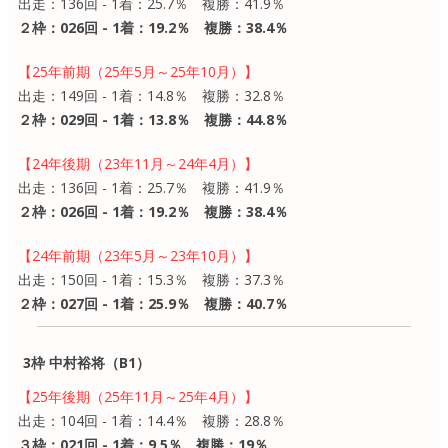
出走：136回 - 1着：25.7％ 複勝：41.9％
２枠：026回 - 1着：19.2％ 複勝：38.4％
【25年前期（25年5月～25年10月）】
出走：149回 - 1着：14.8％ 複勝：32.8％
２枠：029回 - 1着：13.8％ 複勝：44.8％
【24年後期（23年11月～24年4月）】
出走：136回 - 1着：25.7％ 複勝：41.9％
２枠：026回 - 1着：19.2％ 複勝：38.4％
【24年前期（23年5月～23年10月）】
出走：150回 - 1着：15.3％ 複勝：37.3％
２枠：027回 - 1着：25.9％ 複勝：40.7％
3枠 中村裕将（B1）
【25年後期（25年11月～25年4月）】
出走：104回 - 1着：14.4％ 複勝：28.8％
３枠：021回 - 1着：9.5％ 複勝：19％