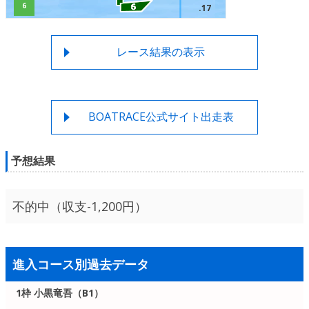
6
.17
レース結果の表示
BOATRACE公式サイト出走表
予想結果
不的中（収支-1,200円）
進入コース別過去データ
1枠 小黒竜吾（B1）