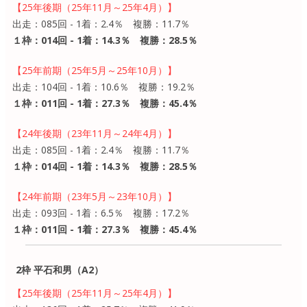
【25年後期（25年11月～25年4月）】
出走：085回 - 1着：2.4％ 複勝：11.7％
１枠：014回 - 1着：14.3％ 複勝：28.5％
【25年前期（25年5月～25年10月）】
出走：104回 - 1着：10.6％ 複勝：19.2％
１枠：011回 - 1着：27.3％ 複勝：45.4％
【24年後期（23年11月～24年4月）】
出走：085回 - 1着：2.4％ 複勝：11.7％
１枠：014回 - 1着：14.3％ 複勝：28.5％
【24年前期（23年5月～23年10月）】
出走：093回 - 1着：6.5％ 複勝：17.2％
１枠：011回 - 1着：27.3％ 複勝：45.4％
2枠 平石和男（A2）
【25年後期（25年11月～25年4月）】