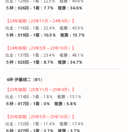
出走：129回 - 1着：22.5％ 複勝：49.6％
５枠：026回 - 1着：7.7％ 複勝：34.6％
【24年後期（23年11月～24年4月）】
出走：116回 - 1着：22.4％ 複勝：43.9％
５枠：019回 - 1着：10.5％ 複勝：15.7％
【24年前期（23年5月～23年10月）】
出走：137回 - 1着：23.4％ 複勝：48.1％
５枠：023回 - 1着：8.7％ 複勝：34.7％
6枠 伊藤雄二（B1）
【25年後期（25年11月～25年4月）】
出走：114回 - 1着：1.8％ 複勝：13.1％
６枠：017回 - 1着：0％ 複勝：5.8％
【25年前期（25年5月～25年10月）】
出走：132回 - 1着：11.4％ 複勝：17.4％
６枠：027回 - 1着：3.7％ 複勝：3.7％