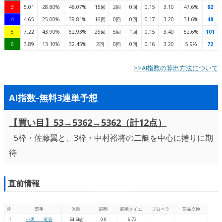
3
5.01
28.80%
48.07%
15回
2回
0回
0.15
3.10
47.6%
82
4
4.65
25.00%
39.81%
16回
0回
0回
0.17
3.20
31.6%
48
5
7.22
43.90%
62.93%
26回
5回
1回
0.15
3.40
52.6%
101
6
3.89
13.10%
32.45%
2回
0回
0回
0.16
3.20
5.9%
72
>>AI指数の算出方法について
AI指数-無料3連単予想
【買い目】53→5362→5362（計12点）
5枠・佐藤翼と、3枠・中村裕将の二艇を中心に捲りに期
待
直前情報
枠
選手
体重
調整
展示タイム
プロペラ
部品交換
1
小黒 竜吾
54.5kg
0.0
6.73