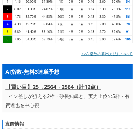
1
4.16
20.00%
37.89%
4回
0回
0回
0.16
3.60
50.0%
54
2
6.82
51.30%
74.02%
51回
5回
0回
0.14
3.30
73.1%
113
3
4.76
32.70%
44.53%
20回
0回
0回
0.18
3.30
47.8%
56
4
4.30
15.20%
39.04%
6回
0回
0回
0.15
2.80
45.0%
70
5
5.89
41.40%
55.46%
24回
4回
0回
0.13
2.70
32.0%
91
6
7.05
54.30%
69.79%
54回
8回
3回
0.13
3.00
52.6%
106
>>AI指数の算出方法について
AI指数-無料3連単予想
【買い目】25→2564→2564（計12点）
イン差しが狙える2枠・砂長知輝と、実力上位の5枠・有
賀達也を中心視
直前情報