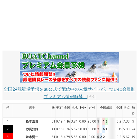
全国24競艇場予想をau公式で配信中の人気サイトが、ついに会員制
プレミアム情報解禁！
[PR]
枠
選手
級
平ST
全国
当地
ﾓｰﾀｰ
ﾎﾞｰﾄ
今節成績
今ST
得点
順
位
1
松本浩貴
B1
0.19
4.16
3.81
0.00
90.00
1
1
6
0.2
7.33
9
2
砂長知輝
A1
0.16
6.76
6.52
50.00
60.00
2
6
3
0.15
5.00
24
3
鈴木賢一
B1
0.18
4.79
5.56
0.00
0.00
6
2
2
0.2
5.67
19