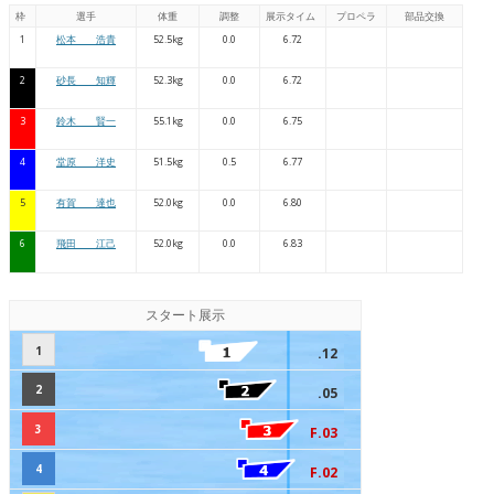
枠
選手
体重
調整
展示タイム
プロペラ
部品交換
1
松本 浩貴
52.5kg
0.0
6.72
2
砂長 知輝
52.3kg
0.0
6.72
3
鈴木 賢一
55.1kg
0.0
6.75
4
堂原 洋史
51.5kg
0.5
6.77
5
有賀 達也
52.0kg
0.0
6.80
6
飛田 江己
52.0kg
0.0
6.83
スタート展示
1
.12
2
.05
3
F.03
4
F.02