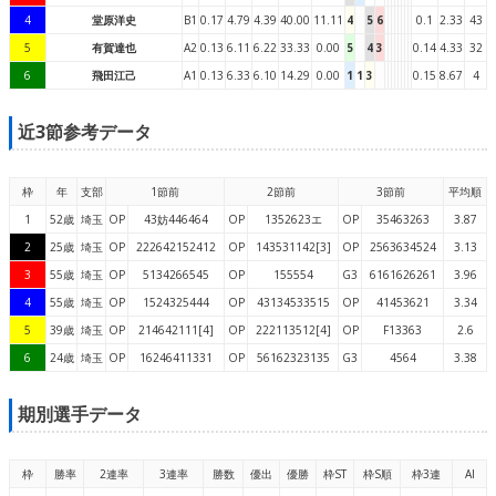
4
堂原洋史
B1
0.17
4.79
4.39
40.00
11.11
4
5
6
0.1
2.33
43
5
有賀達也
A2
0.13
6.11
6.22
33.33
0.00
5
4
3
0.14
4.33
32
6
飛田江己
A1
0.13
6.33
6.10
14.29
0.00
1
1
3
0.15
8.67
4
近3節参考データ
枠
年
支部
1節前
2節前
3節前
平均順
1
52歳
埼玉
OP
43妨446464
OP
1352623エ
OP
35463263
3.87
2
25歳
埼玉
OP
222642152412
OP
143531142[3]
OP
2563634524
3.13
3
55歳
埼玉
OP
5134266545
OP
155554
G3
6161626261
3.96
4
55歳
埼玉
OP
1524325444
OP
43134533515
OP
41453621
3.34
5
39歳
埼玉
OP
214642111[4]
OP
222113512[4]
OP
F13363
2.6
6
24歳
埼玉
OP
16246411331
OP
56162323135
G3
4564
3.38
期別選手データ
枠
勝率
2連率
3連率
勝数
優出
優勝
枠ST
枠S順
枠3連
AI