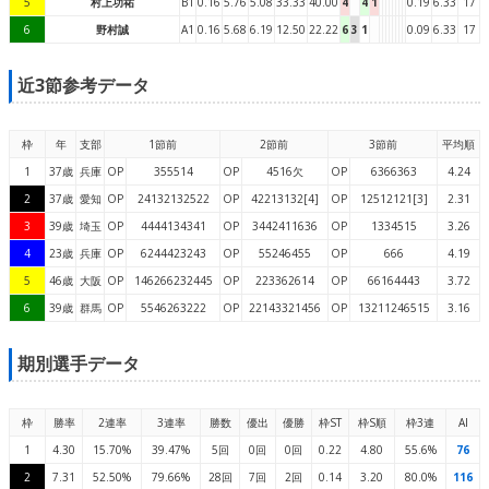
5
村上功祐
B1
0.16
5.76
5.08
33.33
40.00
4
4
1
0.19
6.33
17
6
野村誠
A1
0.16
5.68
6.19
12.50
22.22
6
3
1
0.09
6.33
17
近3節参考データ
枠
年
支部
1節前
2節前
3節前
平均順
1
37歳
兵庫
OP
355514
OP
4516欠
OP
6366363
4.24
2
37歳
愛知
OP
24132132522
OP
42213132[4]
OP
12512121[3]
2.31
3
39歳
埼玉
OP
4444134341
OP
3442411636
OP
1334515
3.26
4
23歳
兵庫
OP
6244423243
OP
55246455
OP
666
4.19
5
46歳
大阪
OP
146266232445
OP
223362614
OP
66164443
3.72
6
39歳
群馬
OP
5546263222
OP
22143321456
OP
13211246515
3.16
期別選手データ
枠
勝率
2連率
3連率
勝数
優出
優勝
枠ST
枠S順
枠3連
AI
1
4.30
15.70%
39.47%
5回
0回
0回
0.22
4.80
55.6%
76
2
7.31
52.50%
79.66%
28回
7回
2回
0.14
3.20
80.0%
116