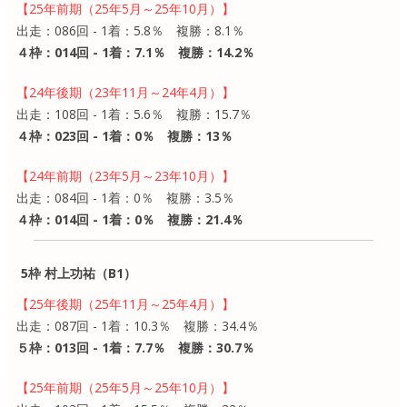
【25年前期（25年5月～25年10月）】
出走：086回 - 1着：5.8％ 複勝：8.1％
４枠：014回 - 1着：7.1％ 複勝：14.2％
【24年後期（23年11月～24年4月）】
出走：108回 - 1着：5.6％ 複勝：15.7％
４枠：023回 - 1着：0％ 複勝：13％
【24年前期（23年5月～23年10月）】
出走：084回 - 1着：0％ 複勝：3.5％
４枠：014回 - 1着：0％ 複勝：21.4％
5枠 村上功祐（B1）
【25年後期（25年11月～25年4月）】
出走：087回 - 1着：10.3％ 複勝：34.4％
５枠：013回 - 1着：7.7％ 複勝：30.7％
【25年前期（25年5月～25年10月）】