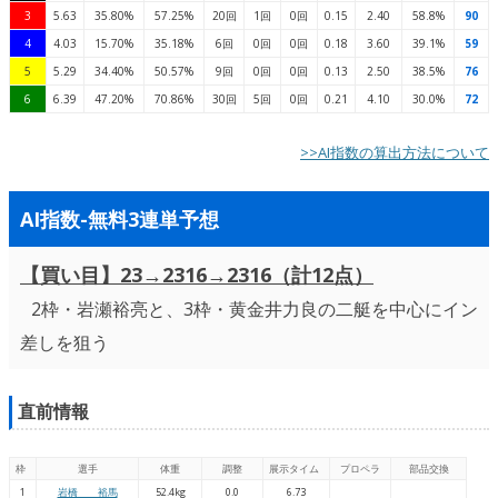
3
5.63
35.80%
57.25%
20回
1回
0回
0.15
2.40
58.8%
90
4
4.03
15.70%
35.18%
6回
0回
0回
0.18
3.60
39.1%
59
5
5.29
34.40%
50.57%
9回
0回
0回
0.13
2.50
38.5%
76
6
6.39
47.20%
70.86%
30回
5回
0回
0.21
4.10
30.0%
72
>>AI指数の算出方法について
AI指数-無料3連単予想
【買い目】23→2316→2316（計12点）
2枠・岩瀬裕亮と、3枠・黄金井力良の二艇を中心にイン
差しを狙う
直前情報
枠
選手
体重
調整
展示タイム
プロペラ
部品交換
1
岩橋 裕馬
52.4kg
0.0
6.73