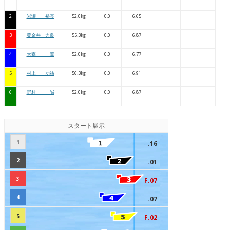
2
岩瀬 裕亮
52.0kg
0.0
6.65
3
黄金井 力良
55.3kg
0.0
6.87
4
大森 翼
52.0kg
0.0
6.77
5
村上 功祐
56.3kg
0.0
6.91
6
野村 誠
52.0kg
0.0
6.87
スタート展示
1
.16
2
.01
3
F.07
4
.07
5
F.02