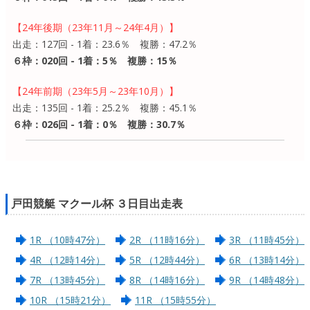
【24年後期（23年11月～24年4月）】
出走：127回 - 1着：23.6％ 複勝：47.2％
６枠：020回 - 1着：5％ 複勝：15％
【24年前期（23年5月～23年10月）】
出走：135回 - 1着：25.2％ 複勝：45.1％
６枠：026回 - 1着：0％ 複勝：30.7％
戸田競艇 マクール杯 ３日目出走表
1R （10時47分）
2R （11時16分）
3R （11時45分）
4R （12時14分）
5R （12時44分）
6R （13時14分）
7R （13時45分）
8R （14時16分）
9R （14時48分）
10R （15時21分）
11R （15時55分）