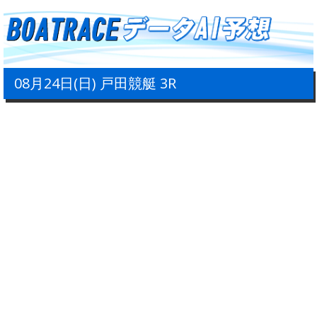
08月24日(日) 戸田競艇 3R