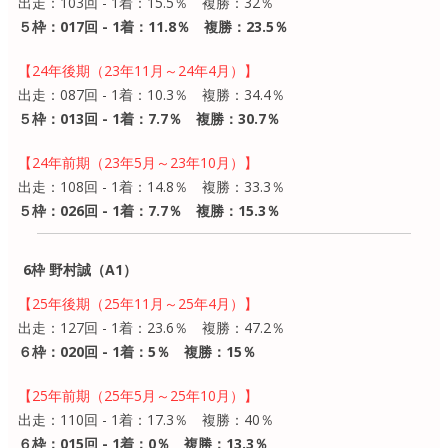
出走：103回 - 1着：15.5％ 複勝：32％
５枠：017回 - 1着：11.8％ 複勝：23.5％
【24年後期（23年11月～24年4月）】
出走：087回 - 1着：10.3％ 複勝：34.4％
５枠：013回 - 1着：7.7％ 複勝：30.7％
【24年前期（23年5月～23年10月）】
出走：108回 - 1着：14.8％ 複勝：33.3％
５枠：026回 - 1着：7.7％ 複勝：15.3％
6枠 野村誠（A1）
【25年後期（25年11月～25年4月）】
出走：127回 - 1着：23.6％ 複勝：47.2％
６枠：020回 - 1着：5％ 複勝：15％
【25年前期（25年5月～25年10月）】
出走：110回 - 1着：17.3％ 複勝：40％
６枠：015回 - 1着：0％ 複勝：13.3％