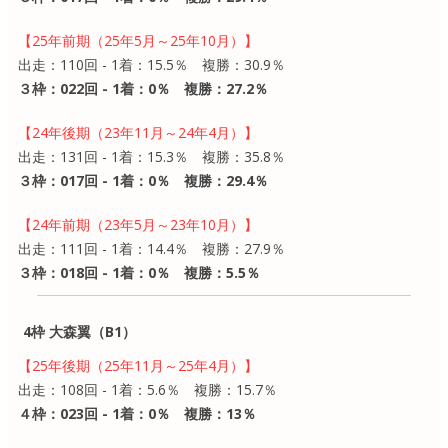
【25年前期（25年5月～25年10月）】
出走：110回 - 1着：15.5％ 複勝：30.9％
３枠：022回 - 1着：0％ 複勝：27.2％
【24年後期（23年11月～24年4月）】
出走：131回 - 1着：15.3％ 複勝：35.8％
３枠：017回 - 1着：0％ 複勝：29.4％
【24年前期（23年5月～23年10月）】
出走：111回 - 1着：14.4％ 複勝：27.9％
３枠：018回 - 1着：0％ 複勝：5.5％
4枠 大森翼（B1）
【25年後期（25年11月～25年4月）】
出走：108回 - 1着：5.6％ 複勝：15.7％
４枠：023回 - 1着：0％ 複勝：13％