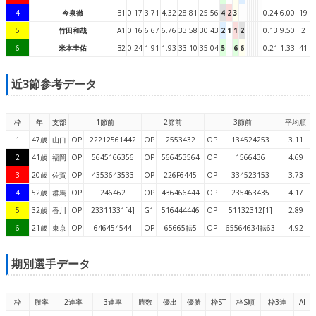
4
今泉徹
B1
0.17
3.71
4.32
28.81
25.56
4
2
3
0.24
6.00
19
5
竹田和哉
A1
0.16
6.67
6.76
33.58
30.43
2
1
1
2
0.13
9.50
2
6
米本圭佑
B2
0.24
1.91
1.93
33.10
35.04
5
6
6
0.21
1.33
41
近3節参考データ
枠
年
支部
1節前
2節前
3節前
平均順
1
47歳
山口
OP
22212561442
OP
2553432
OP
134524253
3.11
2
41歳
福岡
OP
5645166356
OP
566453564
OP
1566436
4.69
3
20歳
佐賀
OP
4353643533
OP
226F6445
OP
334523153
3.73
4
52歳
群馬
OP
246462
OP
436466444
OP
235463435
4.17
5
32歳
香川
OP
23311331[4]
G1
516444446
OP
51132312[1]
2.89
6
21歳
東京
OP
646454544
OP
65665転5
OP
65564634転63
4.92
期別選手データ
枠
勝率
2連率
3連率
勝数
優出
優勝
枠ST
枠S順
枠3連
AI