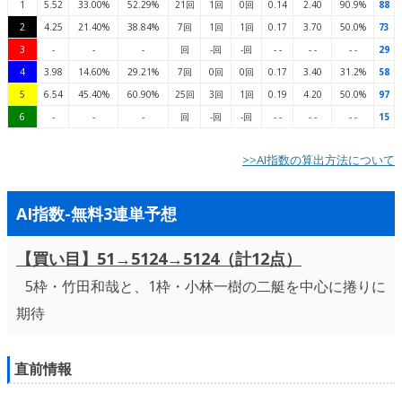
1
5.52
33.00%
52.29%
21回
1回
0回
0.14
2.40
90.9%
88
2
4.25
21.40%
38.84%
7回
1回
1回
0.17
3.70
50.0%
73
3
-
-
-
回
-回
-回
- -
- -
- -
29
4
3.98
14.60%
29.21%
7回
0回
0回
0.17
3.40
31.2%
58
5
6.54
45.40%
60.90%
25回
3回
1回
0.19
4.20
50.0%
97
6
-
-
-
回
-回
-回
- -
- -
- -
15
>>AI指数の算出方法について
AI指数-無料3連単予想
【買い目】51→5124→5124（計12点）
5枠・竹田和哉と、1枠・小林一樹の二艇を中心に捲りに
期待
直前情報