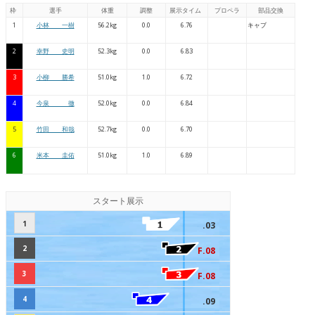
枠
選手
体重
調整
展示タイム
プロペラ
部品交換
1
小林 一樹
56.2kg
0.0
6.76
キャブ
2
幸野 史明
52.3kg
0.0
6.83
3
小柳 勝希
51.0kg
1.0
6.72
4
今泉 徹
52.0kg
0.0
6.84
5
竹田 和哉
52.7kg
0.0
6.70
6
米本 圭佑
51.0kg
1.0
6.89
スタート展示
1
.03
2
F.08
3
F.08
4
.09