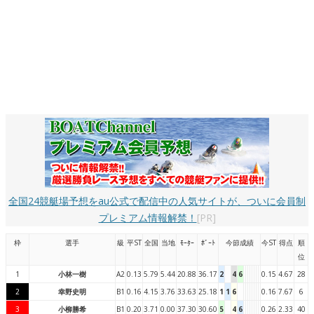
全国24競艇場予想をau公式で配信中の人気サイトが、ついに会員制
プレミアム情報解禁！
[PR]
枠
選手
級
平ST
全国
当地
ﾓｰﾀｰ
ﾎﾞｰﾄ
今節成績
今ST
得点
順
位
1
小林一樹
A2
0.13
5.79
5.44
20.88
36.17
2
4
6
0.15
4.67
28
2
幸野史明
B1
0.16
4.15
3.76
33.63
25.18
1
1
6
0.16
7.67
6
3
小柳勝希
B1
0.20
3.71
0.00
37.30
30.60
5
4
6
0.26
2.33
40