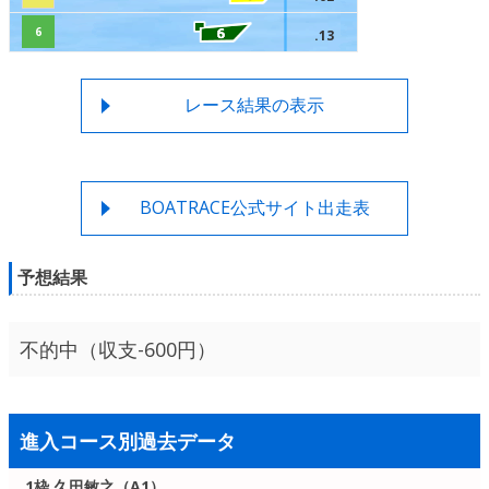
6
.13
レース結果の表示
BOATRACE公式サイト出走表
予想結果
不的中（収支-600円）
進入コース別過去データ
1枠 久田敏之（A1）