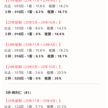
【25年後期（25年11月～25年4月）】
出走：093回 - 1着：10.8％ 複勝：18.2％
２枠：016回 - 1着：6.3％ 複勝：18.7％
【25年前期（25年5月～25年10月）】
出走：105回 - 1着：8.6％ 複勝：14.2％
２枠：018回 - 1着：0％ 複勝：16.6％
【24年後期（23年11月～24年4月）】
出走：093回 - 1着：10.8％ 複勝：18.2％
２枠：016回 - 1着：6.3％ 複勝：18.7％
【24年前期（23年5月～23年10月）】
出走：107回 - 1着：5.6％ 複勝：20.5％
２枠：020回 - 1着：0％ 複勝：30％
3枠 崎利仁（B1）
【25年後期（25年11月～25年4月）】
出走：122回 - 1着：5.7％ 複勝：21.3％