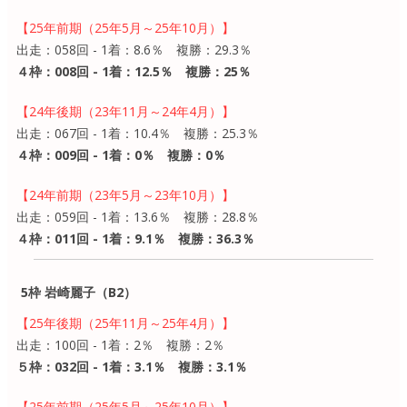
【25年前期（25年5月～25年10月）】
出走：058回 - 1着：8.6％ 複勝：29.3％
４枠：008回 - 1着：12.5％ 複勝：25％
【24年後期（23年11月～24年4月）】
出走：067回 - 1着：10.4％ 複勝：25.3％
４枠：009回 - 1着：0％ 複勝：0％
【24年前期（23年5月～23年10月）】
出走：059回 - 1着：13.6％ 複勝：28.8％
４枠：011回 - 1着：9.1％ 複勝：36.3％
5枠 岩崎麗子（B2）
【25年後期（25年11月～25年4月）】
出走：100回 - 1着：2％ 複勝：2％
５枠：032回 - 1着：3.1％ 複勝：3.1％
【25年前期（25年5月～25年10月）】