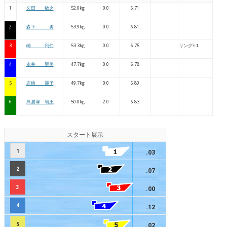
1
久田 敏之
52.0kg
0.0
6.71
2
森下 勇
53.9kg
0.0
6.81
3
崎 利仁
53.3kg
0.0
6.75
リング×１
4
永井 聖美
47.7kg
0.0
6.78
5
岩崎 麗子
49.7kg
0.0
6.80
6
鳥居塚 嶺王
50.0kg
2.0
6.83
スタート展示
1
.03
2
.07
3
.00
4
.12
5
.02