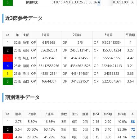
6
柳瀬幹太
B1
0.15
4.93
2.33
26.83
36.36
6
0.32
2.00
36
近3節参考データ
枠
年
支部
1節前
2節前
3節前
平均順
1
32歳
埼玉
OP
61F5665
OP
2F6
OP
落625413334
4
2
25歳
福岡
OP
356262331
OP
24635121416
OP
1553361224
3.27
3
31歳
埼玉
OP
4353543
OP
4546434563
OP
555545555
4.42
4
23歳
福岡
OP
33412553256
OP
43345621523
OP
22244421413
3.21
5
23歳
香川
OP
453512554
OP
4454144631
OP
24356323
3.63
6
26歳
山口
OP
16644364
OP
3416521531
OP
5223564361
3.64
期別選手データ
枠
勝率
2連率
3連率
勝数
優出
優勝
枠ST
枠S順
枠3連
AI
1
2.73
5.50%
16.66%
3回
0回
0回
0.15
2.70
40.0%
58
2
5.54
30.20%
63.15%
9回
1回
0回
0.18
3.10
83.3%
72
3
4.84
28.30%
41.79%
9回
0回
0回
0.15
3.00
41.7%
72