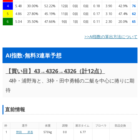
4
5.48
30.00%
52.22%
12回
0回
0回
0.18
3.90
42.9%
76
5
4.86
27.80%
45.19%
11回
0回
0回
0.17
3.10
47.4%
62
6
5.04
35.50%
47.66%
9回
1回
0回
0.11
2.30
20.0%
65
>>AI指数の算出方法について
AI指数-無料3連単予想
【買い目】43→4326→4326（計12点）
4枠・浦野海と、3枠・田中勇輔の二艇を中心に捲りに期
待
直前情報
枠
選手
体重
調整
展示タイム
プロペラ
部品交換
1
野田 昇吾
57.0kg
0.0
6.77