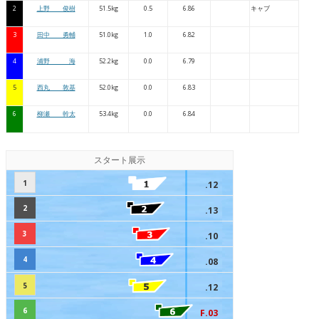
2
上野 俊樹
51.5kg
0.5
6.86
キャブ
3
田中 勇輔
51.0kg
1.0
6.82
4
浦野 海
52.2kg
0.0
6.79
5
西丸 敦基
52.0kg
0.0
6.83
6
柳瀬 幹太
53.4kg
0.0
6.84
スタート展示
1
.12
2
.13
3
.10
4
.08
5
.12
6
F.03