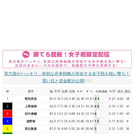
実力差がハッキリ、有効な舟券戦略が存在する女子戦を狙い撃ち！
買い目と資金配分公開
[PR]
枠
選手
級
平ST
全国
当地
ﾓｰﾀｰ
ﾎﾞｰﾄ
今節成績
今ST
得点
順位
1
野田昇吾
B1
0.18
3.34
3.40
26.40
41.61
4
4
0.27
4.00
28
2
上野俊樹
A2
0.17
5.40
3.30
24.31
43.36
6
6
0.16
1.50
41
3
田中勇輔
B1
0.14
3.23
4.88
34.16
32.14
6
0.23
1.00
43
4
浦野海
A2
0.17
5.76
6.00
33.86
35.61
1
3
0.17
8.50
8
5
西丸敦基
B1
0.16
4.69
3.92
26.45
30.66
5
0.31
2.00
36