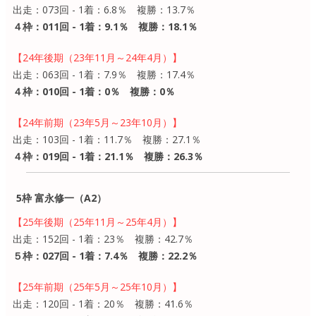
出走：073回 - 1着：6.8％ 複勝：13.7％
４枠：011回 - 1着：9.1％ 複勝：18.1％
【24年後期（23年11月～24年4月）】
出走：063回 - 1着：7.9％ 複勝：17.4％
４枠：010回 - 1着：0％ 複勝：0％
【24年前期（23年5月～23年10月）】
出走：103回 - 1着：11.7％ 複勝：27.1％
４枠：019回 - 1着：21.1％ 複勝：26.3％
5枠 富永修一（A2）
【25年後期（25年11月～25年4月）】
出走：152回 - 1着：23％ 複勝：42.7％
５枠：027回 - 1着：7.4％ 複勝：22.2％
【25年前期（25年5月～25年10月）】
出走：120回 - 1着：20％ 複勝：41.6％