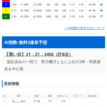
4
3.84
17.40%
33.33%
5回
0回
0回
0.13
2.50
30.0%
66
5
6.10
42.70%
59.86%
35回
6回
0回
0.15
2.60
40.7%
96
6
5.99
43.50%
62.39%
24回
2回
0回
0.18
3.60
20.0%
77
>>AI指数の算出方法について
AI指数-無料3連単予想
【買い目】21→21→3456（計8点）
波乱含みの一戦で、実力機力ともに上位の2枠・田路朋
史を中心視
直前情報
枠
選手
体重
調整
展示タイム
プロペラ
部品交換
1
牧 宏次
52.7kg
0.0
6.96