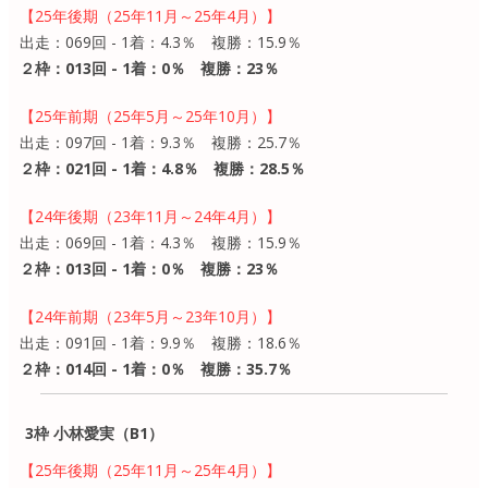
【25年後期（25年11月～25年4月）】
出走：069回 - 1着：4.3％ 複勝：15.9％
２枠：013回 - 1着：0％ 複勝：23％
【25年前期（25年5月～25年10月）】
出走：097回 - 1着：9.3％ 複勝：25.7％
２枠：021回 - 1着：4.8％ 複勝：28.5％
【24年後期（23年11月～24年4月）】
出走：069回 - 1着：4.3％ 複勝：15.9％
２枠：013回 - 1着：0％ 複勝：23％
【24年前期（23年5月～23年10月）】
出走：091回 - 1着：9.9％ 複勝：18.6％
２枠：014回 - 1着：0％ 複勝：35.7％
3枠 小林愛実（B1）
【25年後期（25年11月～25年4月）】