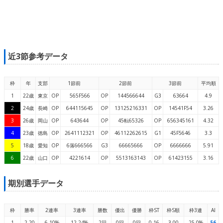
近3節参考データ
枠
年
支部
1節前
2節前
3節前
平均順
1
22歳
東京
OP
565F566
OP
144566644
G3
63664
4.9
2
24歳
長崎
OP
644115645
OP
13125216331
OP
14541F54
3.26
3
26歳
岡山
OP
643644
OP
45転65326
OP
656345161
4.32
4
23歳
徳島
OP
2641112321
OP
46112262615
G1
45F5646
3.3
5
18歳
愛知
OP
6落666566
G3
66665666
OP
6666666
5.91
6
22歳
山口
OP
4221614
OP
5513163143
OP
61423155
3.16
期別選手データ
枠
勝率
2連率
3連率
勝数
優出
優勝
枠ST
枠S順
枠3連
AI
1
2.20
6.10%
12.24%
2回
0回
0回
0.16
3.00
25.0%
56