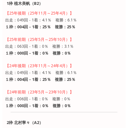
1枠 植木美帆（B2）
【25年後期（25年11月～25年4月）】
出走：049回 - 1着：4.1％ 複勝：6.1％
１枠：004回 - 1着：25％ 複勝：25％
【25年前期（25年5月～25年10月）】
出走：063回 - 1着：0％ 複勝：3.1％
１枠：000回 - 1着：0％ 複勝：0％
【24年後期（23年11月～24年4月）】
出走：049回 - 1着：4.1％ 複勝：6.1％
１枠：004回 - 1着：25％ 複勝：25％
【24年前期（23年5月～23年10月）】
出走：006回 - 1着：0％ 複勝：0％
１枠：000回 - 1着：0％ 複勝：0％
2枠 北村寧々（A2）