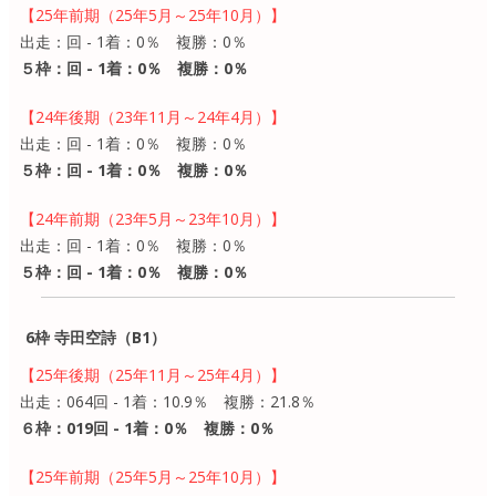
【25年前期（25年5月～25年10月）】
出走：回 - 1着：0％ 複勝：0％
５枠：回 - 1着：0％ 複勝：0％
【24年後期（23年11月～24年4月）】
出走：回 - 1着：0％ 複勝：0％
５枠：回 - 1着：0％ 複勝：0％
【24年前期（23年5月～23年10月）】
出走：回 - 1着：0％ 複勝：0％
５枠：回 - 1着：0％ 複勝：0％
6枠 寺田空詩（B1）
【25年後期（25年11月～25年4月）】
出走：064回 - 1着：10.9％ 複勝：21.8％
６枠：019回 - 1着：0％ 複勝：0％
【25年前期（25年5月～25年10月）】