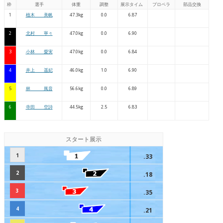
枠
選手
体重
調整
展示タイム
プロペラ
部品交換
1
植木 美帆
47.3kg
0.0
6.87
2
北村 寧々
47.0kg
0.0
6.90
3
小林 愛実
47.0kg
0.0
6.84
4
井上 遥妃
46.0kg
1.0
6.90
5
林 風音
56.6kg
0.0
6.89
6
寺田 空詩
44.5kg
2.5
6.83
スタート展示
1
.33
2
.18
3
.35
4
.21