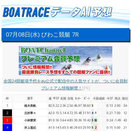
07月08日(水) びわこ競艇 7R
全国24競艇場予想をau公式で配信中の人気サイトが、ついに会員制
プレミアム情報解禁！
[PR]
枠
選手
級
平ST
全国
当地
ﾓｰﾀｰ
ﾎﾞｰﾄ
今節成績
今ST
得点
順位
1
植木美帆
B2
0.22
2.36
2.50
46.97
38.60
5
0.13
2.00
34
2
北村寧々
A2
0.15
5.14
4.72
35.48
31.91
4
1
0.21
7.00
12
3
小林愛実
B1
0.16
3.64
4.85
30.36
10.42
5
落
0.24
-1.49
43
4
井上遥妃
A1
0.14
5.65
5.40
29.63
25.93
5
2
0.15
5.00
21