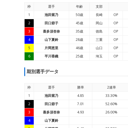
枠
選手
年
齢
支部
1
池田紫乃
50歳
長崎
OP
2
田口節子
45歳
岡山
OP
3
喜多須杏奈
35歳
徳島
OP
4
山下夏鈴
28歳
三重
OP
5
片岡恵里
46歳
山口
OP
6
平川香織
25歳
埼玉
OP
期別選手データ
枠
選手
勝率
2連率
1
池田紫乃
4.85
33.30%
2
田口節子
7.01
52.60%
3
喜多須杏奈
4.93
26.00%
4
山下夏鈴