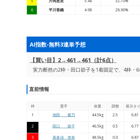
5
片岡恵里
5.48
32.70%
6
平川香織
4.98
28.90%
AI指数-無料3連単予想
【買い目】2→461→461（計6点）
実力断然の2枠・田口節子を1着固定で、4枠・6
直前情報
枠
選手
体重
調整
展示タ
1
池田 紫乃
44.5kg
2.5
6.81
2
田口 節子
46.5kg
0.5
6.77
3
喜多須 杏奈
48.5kg
0.0
6.87