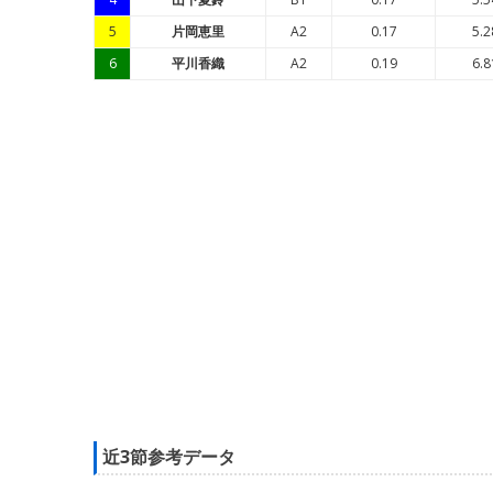
5
片岡恵里
A2
0.17
5.2
6
平川香織
A2
0.19
6.8
近3節参考データ