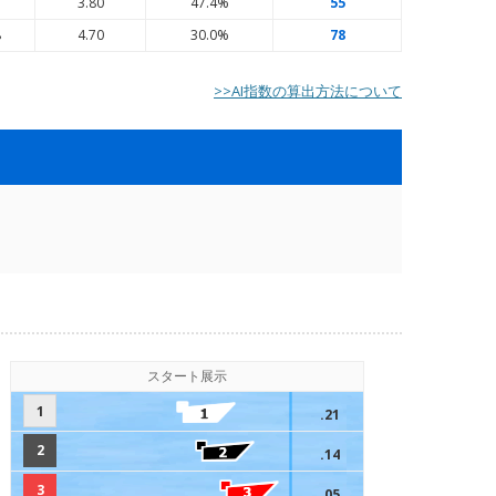
1
3.80
47.4%
55
8
4.70
30.0%
78
>>AI指数の算出方法について
スタート展示
1
.21
2
.14
3
.05