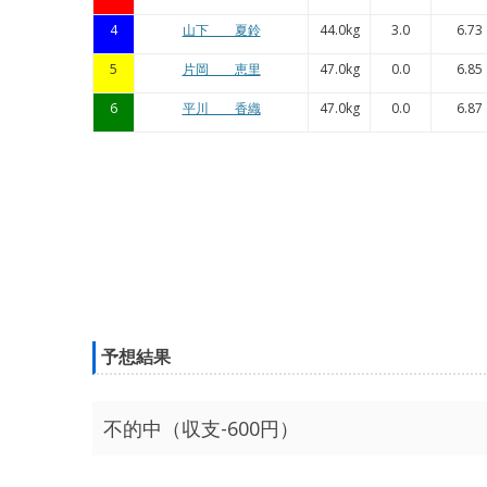
4
山下 夏鈴
44.0kg
3.0
6.73
5
片岡 恵里
47.0kg
0.0
6.85
6
平川 香織
47.0kg
0.0
6.87
予想結果
不的中（収支-600円）