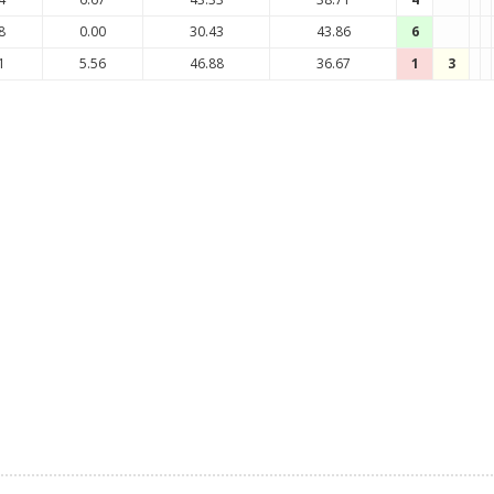
8
0.00
30.43
43.86
6
1
5.56
46.88
36.67
1
3