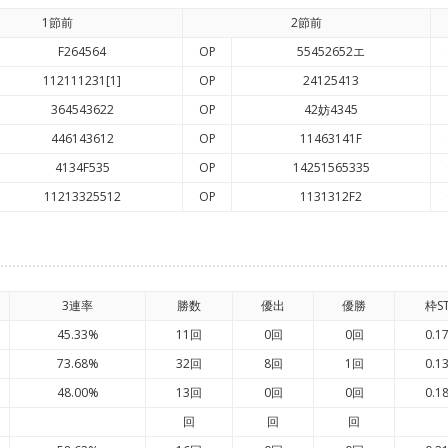
1節前
2節前
F264564
OP
55452652エ
112111231[1]
OP
24125413
364543622
OP
42妨4345
446143612
OP
11463141F
4134F535
OP
14251565335
11213325512
OP
1131312F2
3連率
勝数
優出
優勝
枠S
45.33%
11回
0回
0回
0.1
73.68%
32回
8回
1回
0.1
48.00%
13回
0回
0回
0.1
回
回
回