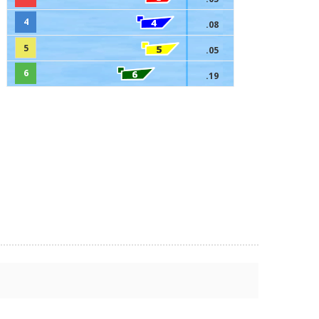
4
.08
5
.05
6
.19