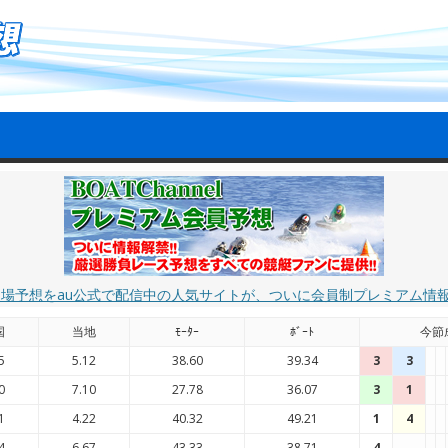
艇場予想をau公式で配信中の人気サイトが、ついに会員制プレミアム情
国
当地
ﾓｰﾀｰ
ﾎﾞｰﾄ
今節
5
5.12
38.60
39.34
3
3
0
7.10
27.78
36.07
3
1
1
4.22
40.32
49.21
1
4
4
6.67
43.33
38.71
4