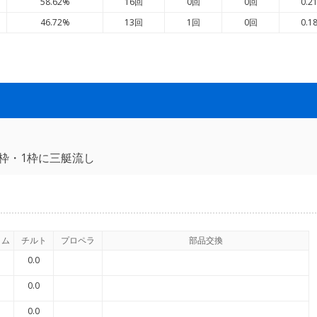
58.62%
16回
0回
0回
0.2
46.72%
13回
1回
0回
0.1
枠・1枠に三艇流し
イム
チルト
プロペラ
部品交換
0.0
0.0
0.0