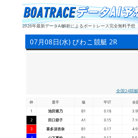
2026年最新データAI解析によるボートレース完全無料予想
07月08日(水) びわこ競艇 2R
全国24競
枠
選手
級
平ST
全
1
池田紫乃
B1
0.18
3.9
2
田口節子
A1
0.15
7.1
3
喜多須杏奈
B1
0.17
4.9
4
山下夏鈴
B1
0.17
5.5