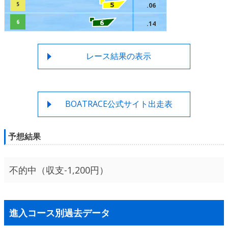
5
.06
6
.14
レース結果の表示
BOATRACE公式サイト出走表
予想結果
不的中（収支-1,200円）
進入コース別過去データ