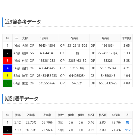
近3節参考データ
枠
年
支部
1節前
2節前
3節前
平均順
1
46歳
大阪
OP
F64344554
OP
23125451526
OP
1361634
3.65
2
47歳
福井
SG
46644146
G3
妨
OP
222411522[4]
3.33
3
49歳
佐賀
OP
155261232
OP
2265462152
OP
63226
3.38
4
56歳
山口
OP
466446445
OP
521551転
OP
555526344
4.21
5
52歳
埼玉
OP
23433455233
OP
644265254
G3
54356645
4.04
6
64歳
東京
OP
615555426
OP
646521
OP
6535432425
4.08
期別選手データ
枠
勝率
2連率
3連率
勝数
優出
優勝
枠ST
枠S順
枠3連
AI
1
5.12
33.70%
52.70%
9回
0回
0回
0.16
2.80
72.7%
83
2
7.19
50.70%
71.96%
33回
7回
1回
0.15
3.00
71.4%
117