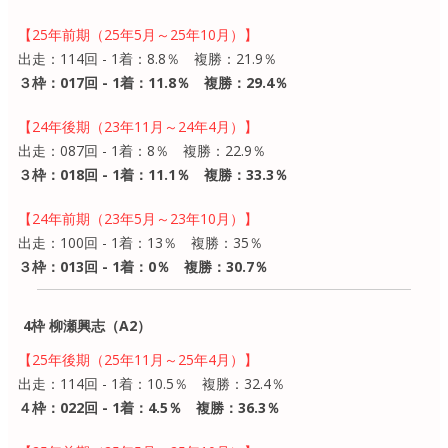
【25年前期（25年5月～25年10月）】
出走：114回 - 1着：8.8％ 複勝：21.9％
３枠：017回 - 1着：11.8％ 複勝：29.4％
【24年後期（23年11月～24年4月）】
出走：087回 - 1着：8％ 複勝：22.9％
３枠：018回 - 1着：11.1％ 複勝：33.3％
【24年前期（23年5月～23年10月）】
出走：100回 - 1着：13％ 複勝：35％
３枠：013回 - 1着：0％ 複勝：30.7％
4枠 柳瀬興志（A2）
【25年後期（25年11月～25年4月）】
出走：114回 - 1着：10.5％ 複勝：32.4％
４枠：022回 - 1着：4.5％ 複勝：36.3％