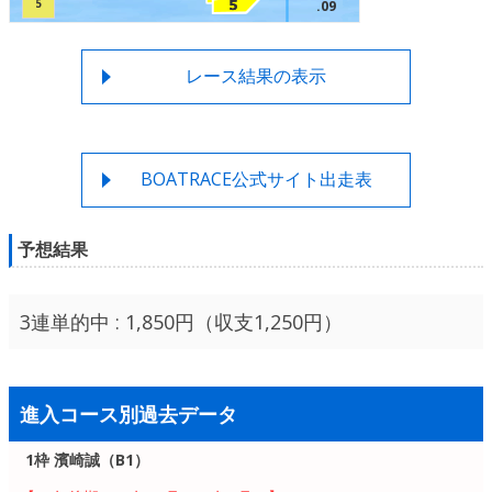
5
.09
レース結果の表示
BOATRACE公式サイト出走表
予想結果
3連単的中 : 1,850円（収支1,250円）
進入コース別過去データ
1枠 濱崎誠（B1）