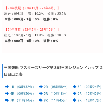
【24年後期（23年11月～24年4月）】
出走：098回 - 1着：10.2％ 複勝：25.5％
６枠：000回 - 1着：0％ 複勝：0％
【24年前期（23年5月～23年10月）】
出走：102回 - 1着：11.8％ 複勝：30.3％
６枠：000回 - 1着：0％ 複勝：0％
三国競艇 マスターズリーグ第３戦三国レジェンドカップ ２
日目出走表
1R （08時32分）
2R （08時58分）
3R （09時24分）
4R （09時50分）
5R （10時18分）
6R （10時45分）
7R （11時14分）
8R （11時45分）
9R （12時17分）