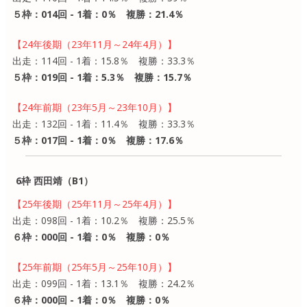
５枠：014回 - 1着：0％ 複勝：21.4％
【24年後期（23年11月～24年4月）】
出走：114回 - 1着：15.8％ 複勝：33.3％
５枠：019回 - 1着：5.3％ 複勝：15.7％
【24年前期（23年5月～23年10月）】
出走：132回 - 1着：11.4％ 複勝：33.3％
５枠：017回 - 1着：0％ 複勝：17.6％
6枠 西田靖（B1）
【25年後期（25年11月～25年4月）】
出走：098回 - 1着：10.2％ 複勝：25.5％
６枠：000回 - 1着：0％ 複勝：0％
【25年前期（25年5月～25年10月）】
出走：099回 - 1着：13.1％ 複勝：24.2％
６枠：000回 - 1着：0％ 複勝：0％