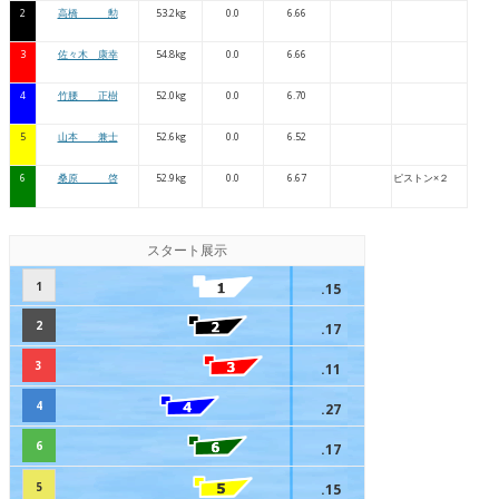
2
高橋 勲
53.2kg
0.0
6.66
3
佐々木 康幸
54.8kg
0.0
6.66
4
竹腰 正樹
52.0kg
0.0
6.70
5
山本 兼士
52.6kg
0.0
6.52
6
桑原 啓
52.9kg
0.0
6.67
ピストン×２
スタート展示
1
.15
2
.17
3
.11
4
.27
6
.17
5
.15