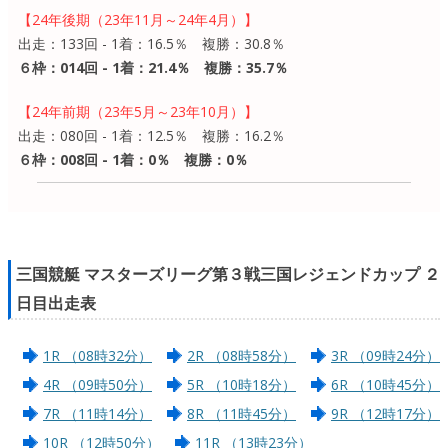
【24年後期（23年11月～24年4月）】
出走：133回 - 1着：16.5％ 複勝：30.8％
６枠：014回 - 1着：21.4％ 複勝：35.7％
【24年前期（23年5月～23年10月）】
出走：080回 - 1着：12.5％ 複勝：16.2％
６枠：008回 - 1着：0％ 複勝：0％
三国競艇 マスターズリーグ第３戦三国レジェンドカップ ２
日目出走表
1R （08時32分）
2R （08時58分）
3R （09時24分）
4R （09時50分）
5R （10時18分）
6R （10時45分）
7R （11時14分）
8R （11時45分）
9R （12時17分）
10R （12時50分）
11R （13時23分）