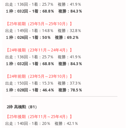
出走：136回 - 1着：25.7％ 複勝：41.9％
１枠：032回 - 1着：68.8％ 複勝：84.3％
【25年前期（25年5月～25年10月）】
出走：149回 - 1着：14.8％ 複勝：32.8％
１枠：026回 - 1着：50％ 複勝：69.2％
【24年後期（23年11月～24年4月）】
出走：136回 - 1着：25.7％ 複勝：41.9％
１枠：032回 - 1着：68.8％ 複勝：84.3％
【24年前期（23年5月～23年10月）】
出走：150回 - 1着：15.3％ 複勝：37.3％
１枠：028回 - 1着：46.4％ 複勝：78.5％
2枠 高橋勲（B1）
【25年後期（25年11月～25年4月）】
出走：140回 - 1着：20％ 複勝：42.1％