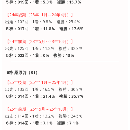
５枠：019回 - 1着：5.3％ 複勝：15.7％
【24年後期（23年11月～24年4月）】
出走：102回 - 1着：9.8％ 複勝：25.4％
５枠：017回 - 1着：11.8％ 複勝：17.6％
【24年前期（23年5月～23年10月）】
出走：125回 - 1着：11.2％ 複勝：32.8％
５枠：023回 - 1着：0％ 複勝：13％
6枠 桑原啓（B1）
【25年後期（25年11月～25年4月）】
出走：133回 - 1着：16.5％ 複勝：30.8％
６枠：014回 - 1着：21.4％ 複勝：35.7％
【25年前期（25年5月～25年10月）】
出走：114回 - 1着：13.2％ 複勝：24.5％
６枠：014回 - 1着：7.1％ 複勝：7.1％