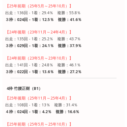
【25年前期（25年5月～25年10月）】
出走：136回 - 1着：29.4％ 複勝：55.8％
３枠：024回 - 1着：12.5％ 複勝：41.6％
【24年後期（23年11月～24年4月）】
出走：135回 - 1着：25.2％ 複勝：43.7％
３枠：029回 - 1着：24.1％ 複勝：37.9％
【24年前期（23年5月～23年10月）】
出走：141回 - 1着：24.8％ 複勝：46.1％
３枠：022回 - 1着：13.6％ 複勝：27.2％
4枠 竹腰正樹（B1）
【25年後期（25年11月～25年4月）】
出走：108回 - 1着：13％ 複勝：31.4％
４枠：024回 - 1着：4.2％ 複勝：16.6％
【25年前期（25年5月～25年10月）】