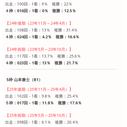
出走：100回 - 1着：9％ 複勝：22％
４枠：016回 - 1着：0％ 複勝：12.5％
【24年後期（23年11月～24年4月）】
出走：108回 - 1着：13％ 複勝：31.4％
４枠：024回 - 1着：4.2％ 複勝：16.6％
【24年前期（23年5月～23年10月）】
出走：117回 - 1着：13.7％ 複勝：25.6％
４枠：023回 - 1着：13％ 複勝：21.7％
5枠 山本兼士（B1）
【25年後期（25年11月～25年4月）】
出走：102回 - 1着：9.8％ 複勝：25.4％
５枠：017回 - 1着：11.8％ 複勝：17.6％
【25年前期（25年5月～25年10月）】
出走：098回 - 1着：6.1％ 複勝：20.4％