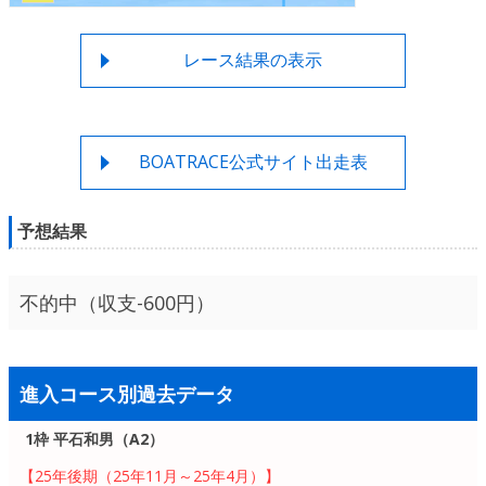
レース結果の表示
BOATRACE公式サイト出走表
予想結果
不的中（収支-600円）
進入コース別過去データ
1枠 平石和男（A2）
【25年後期（25年11月～25年4月）】