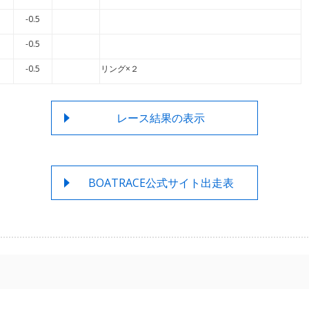
-0.5
-0.5
-0.5
リング×２
レース結果の表示
BOATRACE公式サイト出走表