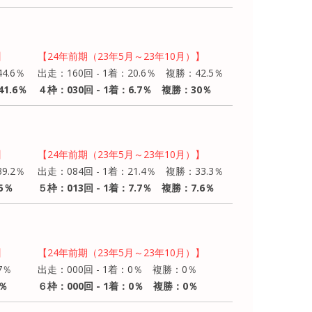
】
【24年前期（23年5月～23年10月）】
4.6％
出走：160回 - 1着：20.6％ 複勝：42.5％
1.6％
４枠：030回 - 1着：6.7％ 複勝：30％
】
【24年前期（23年5月～23年10月）】
9.2％
出走：084回 - 1着：21.4％ 複勝：33.3％
5％
５枠：013回 - 1着：7.7％ 複勝：7.6％
】
【24年前期（23年5月～23年10月）】
7％
出走：000回 - 1着：0％ 複勝：0％
4％
６枠：000回 - 1着：0％ 複勝：0％