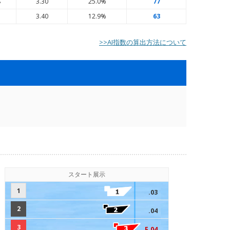
8
3.30
25.0%
77
7
3.40
12.9%
63
>>AI指数の算出方法について
スタート展示
1
.03
2
.04
3
F.04