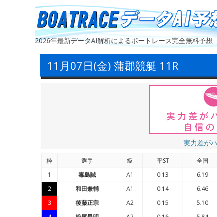
2026年最新データAI解析によるボートレース完全無料予想
11月07日(金) 蒲郡競艇 11R
実力差が
枠
選手
級
平ST
全国
1
毒島誠
A1
0.13
6.19
2
和田兼輔
A1
0.14
6.46
3
後藤正宗
A2
0.15
5.10
4
松尾昂明
A2
0.16
5.84