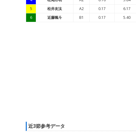
5
松井友汰
A2
0.17
6.17
6
近藤颯斗
B1
0.17
5.40
近3節参考データ