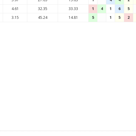
4.61
32.35
33.33
1
4
1
6
5
3.15
45.24
14.81
5
1
5
2