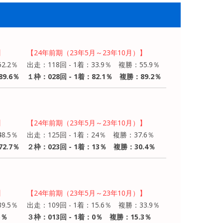
】
【24年前期（23年5月～23年10月）】
2.2％
出走：118回 - 1着：33.9％ 複勝：55.9％
9.6％
１枠：028回 - 1着：82.1％ 複勝：89.2％
】
【24年前期（23年5月～23年10月）】
8.5％
出走：125回 - 1着：24％ 複勝：37.6％
2.7％
２枠：023回 - 1着：13％ 複勝：30.4％
】
【24年前期（23年5月～23年10月）】
9.5％
出走：109回 - 1着：15.6％ 複勝：33.9％
5％
３枠：013回 - 1着：0％ 複勝：15.3％