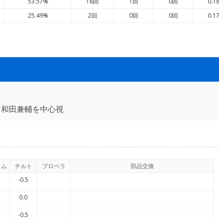
53.57%
18回
1回
0回
0.1
25.49%
2回
0回
0回
0.1
・和田兼輔を中心視
イム
チルト
プロペラ
部品交換
-0.5
0.0
-0.5