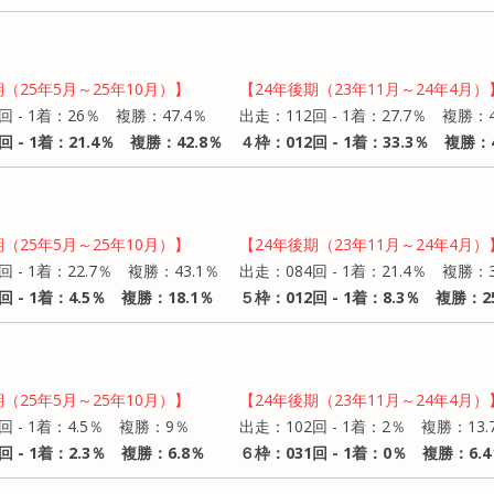
期（25年5月～25年10月）】
【24年後期（23年11月～24年4月）
回 - 1着：26％ 複勝：47.4％
出走：112回 - 1着：27.7％ 複勝：4
回 - 1着：21.4％ 複勝：42.8％
４枠：012回 - 1着：33.3％ 複勝：4
期（25年5月～25年10月）】
【24年後期（23年11月～24年4月）
回 - 1着：22.7％ 複勝：43.1％
出走：084回 - 1着：21.4％ 複勝：3
回 - 1着：4.5％ 複勝：18.1％
５枠：012回 - 1着：8.3％ 複勝：2
期（25年5月～25年10月）】
【24年後期（23年11月～24年4月）
回 - 1着：4.5％ 複勝：9％
出走：102回 - 1着：2％ 複勝：13.
回 - 1着：2.3％ 複勝：6.8％
６枠：031回 - 1着：0％ 複勝：6.