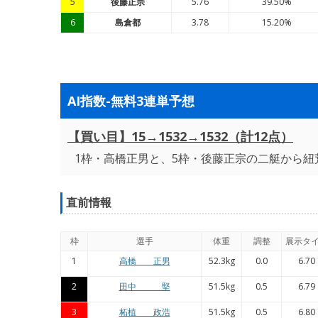
5
後藤正宗
5.76
39.50%
6
島倉都
3.78
15.20%
AI指数-無料3連単予想
【買い目】15→1532→1532（計12点）
1枠・高橋正男と、5枠・後藤正宗の二艇から紐
直前情報
枠
選手
体重
調整
展示タ
1
高橋 正男
52.3kg
0.0
6.70
2
田中 堅
51.5kg
0.5
6.79
3
柘植 政浩
51.5kg
0.5
6.80