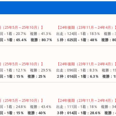
期（25年5月～25年10月）】
【24年後期（23年11月～24年4月）
回 - 1着：20.7％ 複勝：41.3％
出走：124回 - 1着：18.5％ 複勝：3
回 - 1着：65.4％ 複勝：80.7％
１枠：025回 - 1着：48％ 複勝：8
期（25年5月～25年10月）】
【24年後期（23年11月～24年4月）
回 - 1着：12.1％ 複勝：29.5％
出走：096回 - 1着：8.3％ 複勝：19
回 - 1着：15％ 複勝：25％
２枠：016回 - 1着：6.3％ 複勝：1
期（25年5月～25年10月）】
【24年後期（23年11月～24年4月）
回 - 1着：24.8％ 複勝：43.4％
出走：111回 - 1着：18％ 複勝：34
回 - 1着：15％ 複勝：40％
３枠：014回 - 1着：28.6％ 複勝：4