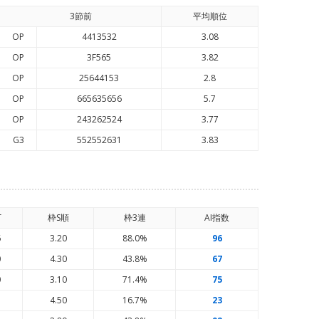
3節前
平均順
位
OP
4413532
3.08
OP
3F565
3.82
OP
25644153
2.8
OP
665635656
5.7
OP
243262524
3.77
G3
552552631
3.83
T
枠S順
枠3連
AI
指数
6
3.20
88.0%
96
0
4.30
43.8%
67
0
3.10
71.4%
75
5
4.50
16.7%
23