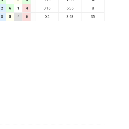
2
6
1
4
0.16
6.56
8
3
5
4
6
0.2
3.63
35