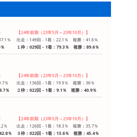
】
【24年前期（23年5月～23年10月）】
7.1％
出走：149回 - 1着：22.1％ 複勝：41.6％
0％
１枠：029回 - 1着：79.3％ 複勝：89.6％
】
【24年前期（23年5月～23年10月）】
.7％
出走：136回 - 1着：19.9％ 複勝：36％
8.7％
２枠：022回 - 1着：9.1％ 複勝：40.9％
】
【24年前期（23年5月～23年10月）】
.2％
出走：126回 - 1着：18.3％ 複勝：35.7％
2.8％
３枠：022回 - 1着：13.6％ 複勝：45.4％