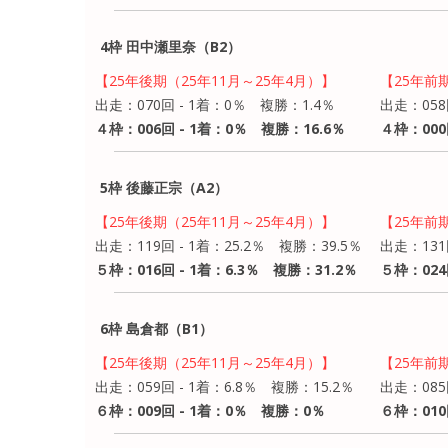
4枠 田中瀬里奈（B2）
【25年後期（25年11月～25年4月）】
【25年前
出走：070回 - 1着：0％ 複勝：1.4％
出走：058
４枠：006回 - 1着：0％ 複勝：16.6％
４枠：000
5枠 後藤正宗（A2）
【25年後期（25年11月～25年4月）】
【25年前
出走：119回 - 1着：25.2％ 複勝：39.5％
出走：131
５枠：016回 - 1着：6.3％ 複勝：31.2％
５枠：024
6枠 島倉都（B1）
【25年後期（25年11月～25年4月）】
【25年前
出走：059回 - 1着：6.8％ 複勝：15.2％
出走：085
６枠：009回 - 1着：0％ 複勝：0％
６枠：010