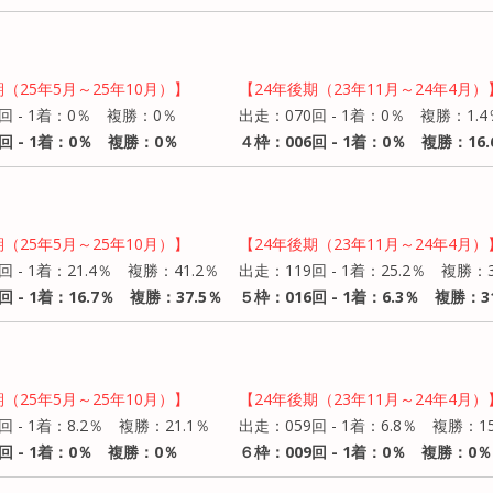
期（25年5月～25年10月）】
【24年後期（23年11月～24年4月）
回 - 1着：0％ 複勝：0％
出走：070回 - 1着：0％ 複勝：1.4
回 - 1着：0％ 複勝：0％
４枠：006回 - 1着：0％ 複勝：16.
期（25年5月～25年10月）】
【24年後期（23年11月～24年4月）
回 - 1着：21.4％ 複勝：41.2％
出走：119回 - 1着：25.2％ 複勝：3
回 - 1着：16.7％ 複勝：37.5％
５枠：016回 - 1着：6.3％ 複勝：3
期（25年5月～25年10月）】
【24年後期（23年11月～24年4月）
回 - 1着：8.2％ 複勝：21.1％
出走：059回 - 1着：6.8％ 複勝：15
回 - 1着：0％ 複勝：0％
６枠：009回 - 1着：0％ 複勝：0％