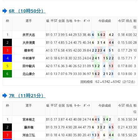
6R （10時50分）
枠
選手
級
平ST
全国
当地
ﾓｰﾀｰ
ﾎﾞｰﾄ
今節成績
今ST
得点
順
位
1
井芹大志
B1
0.17
3.99
5.44
29.53
38.46
6
5
6
2
4
2
0.18
4.00
32
2
大井清貴
B1
0.17
4.85
5.24
40.75
40.34
6
3
1
4
4
4
0.15
5.00
28
3
榎幸司
A1
0.17
6.58
4.95
42.00
39.84
2
2
2
3
4
5
1
0.17
7.29
10
4
中村泰平
A1
0.18
6.91
8.30
32.55
24.04
2
4
1
1
5
2
2
0.15
7.71
7
5
田中駿兵
A2
0.17
6.36
3.46
26.52
31.09
1
3
2
4
1
3
0.17
8.00
3
6
北山康介
A1
0.13
7.07
6.79
33.33
36.97
1
6
2
2
1
2
3
0.13
8.00
3
混戦模様 : 62→6342→6342（計12点）
7R （11時21分）
枠
選手
級
平ST
全国
当地
ﾓｰﾀｰ
ﾎﾞｰﾄ
今節成績
今ST
得点
順
位
1
宮本裕之
B1
0.17
3.87
4.43
40.08
24.74
6
4
5
5
4
2
0.16
3.50
34
2
藤井徹
B1
0.19
3.79
4.90
28.44
47.79
6
3
3
2
6
5
0.21
4.33
30
3
河合三弘
B1
0.18
4.10
4.80
35.80
20.41
1
3
3
6
4
4
0.18
5.50
25