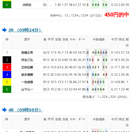
6
内田壮
B2
-
1.45
1.57
38.61
27.10
5
5
4
6
5
6
0.23
2.00
39
450円的中
内枠中心 : 12→1234→1234（計12点）
3R （09時24分）
枠
選手
級
平ST
全国
当地
ﾓｰﾀｰ
ﾎﾞｰﾄ
今節成績
今ST
得点
順
位
1
高橋正男
A2
0.17
6.16
7.13
40.59
34.75
2
4
2
4
2
6
6
0.14
5.57
24
2
河合三弘
B1
0.18
4.10
4.80
35.80
20.41
1
3
3
6
4
4
0.18
5.50
25
3
北村征嗣
A1
0.15
6.63
6.30
40.67
26.05
4
3
2
3
1
1
5
0.17
7.29
10
4
坂井康嗣
B1
0.20
3.65
4.55
39.18
36.54
4
6
6
6
4
4
0.22
2.50
36
5
一色凌雅
B1
0.19
5.13
5.11
36.86
27.97
3
2
5
3
3
5
0.14
8.86
1
6
山下心一
B2
0.19
2.56
1.53
32.94
41.88
6
6
6
5
6
6
0.21
1.33
40
順当逃げ : 1→324→324（計6点）
4R （09時50分）
枠
選手
級
平ST
全国
当地
ﾓｰﾀｰ
ﾎﾞｰﾄ
今節成績
今ST
得点
順
位