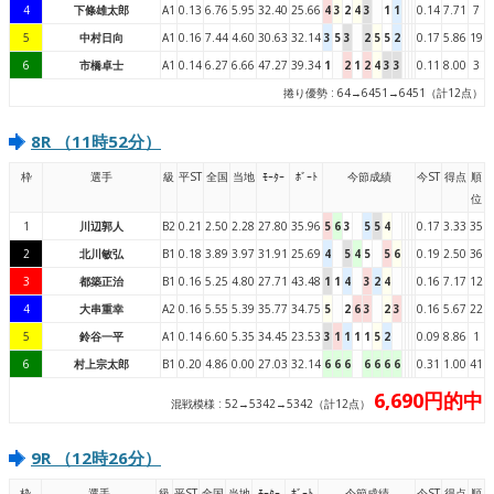
4
下條雄太郎
A1
0.13
6.76
5.95
32.40
25.66
4
3
2
4
3
1
1
0.14
7.71
7
5
中村日向
A1
0.16
7.44
4.60
30.63
32.14
3
5
3
2
5
5
2
0.17
5.86
19
6
市橋卓士
A1
0.14
6.27
6.66
47.27
39.34
1
2
1
2
4
3
3
0.11
8.00
3
捲り優勢 : 64→6451→6451（計12点）
8R （11時52分）
枠
選手
級
平ST
全国
当地
ﾓｰﾀｰ
ﾎﾞｰﾄ
今節成績
今ST
得点
順
位
1
川辺郭人
B2
0.21
2.50
2.28
27.80
35.96
5
6
3
5
5
4
0.17
3.33
35
2
北川敏弘
B1
0.18
3.89
3.97
31.91
25.69
4
5
4
5
5
6
0.19
2.50
36
3
都築正治
B1
0.16
5.25
4.80
27.71
43.48
1
1
4
3
2
4
0.16
7.17
12
4
大串重幸
A2
0.16
5.55
5.39
35.77
34.75
5
2
6
3
2
3
0.16
5.67
22
5
鈴谷一平
A1
0.14
6.60
5.35
34.45
23.53
3
1
1
1
1
5
2
0.09
8.86
1
6
村上宗太郎
B1
0.20
4.86
0.00
27.03
32.14
6
6
6
6
6
6
6
0.31
1.00
41
6,690円的中
混戦模様 : 52→5342→5342（計12点）
9R （12時26分）
枠
選手
級
平ST
全国
当地
ﾓｰﾀｰ
ﾎﾞｰﾄ
今節成績
今ST
得点
順