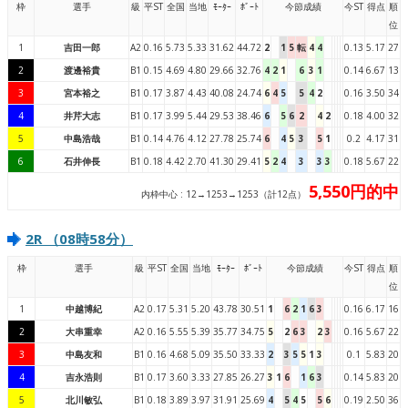
枠
選手
級
平ST
全国
当地
ﾓｰﾀｰ
ﾎﾞｰﾄ
今節成績
今ST
得点
順
位
1
吉田一郎
A2
0.16
5.73
5.33
31.62
44.72
2
1
5
転
4
4
0.13
5.17
27
2
渡邊裕貴
B1
0.15
4.69
4.80
29.66
32.76
4
2
1
6
3
1
0.14
6.67
13
3
宮本裕之
B1
0.17
3.87
4.43
40.08
24.74
6
4
5
5
4
2
0.16
3.50
34
4
井芹大志
B1
0.17
3.99
5.44
29.53
38.46
6
5
6
2
4
2
0.18
4.00
32
5
中島浩哉
B1
0.14
4.76
4.12
27.78
25.74
6
4
5
3
5
1
0.2
4.17
31
6
石井伸長
B1
0.18
4.42
2.70
41.30
29.41
5
2
4
3
3
3
0.18
5.67
22
5,550円的中
内枠中心 : 12→1253→1253（計12点）
2R （08時58分）
枠
選手
級
平ST
全国
当地
ﾓｰﾀｰ
ﾎﾞｰﾄ
今節成績
今ST
得点
順
位
1
中越博紀
A2
0.17
5.31
5.20
43.78
30.51
1
6
2
1
6
3
0.16
6.17
16
2
大串重幸
A2
0.16
5.55
5.39
35.77
34.75
5
2
6
3
2
3
0.16
5.67
22
3
中島友和
B1
0.16
4.68
5.09
35.50
33.33
2
3
5
5
1
3
0.1
5.83
20
4
吉永浩則
B1
0.17
3.60
3.33
27.85
26.27
3
1
6
1
6
3
0.14
5.83
20
5
北川敏弘
B1
0.18
3.89
3.97
31.91
25.69
4
5
4
5
5
6
0.19
2.50
36