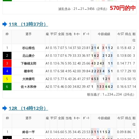
570円的中
波乱含み : 21→21→3456（計8点）
11R （13時37分）
枠
選手
級
平ST
全国
当地
ﾓｰﾀｰ
ﾎﾞｰﾄ
今節成績
今ST
得点
順
位
1
杉山裕也
A1
0.15
7.07
5.14
37.50
23.81
2
1
4
3
1
1
2
0.15
8.43
2
2
北山康介
A1
0.13
7.07
6.79
33.33
36.97
1
6
2
2
1
2
3
0.13
8.00
3
3
下條雄太郎
A1
0.13
6.76
5.95
32.40
25.66
4
3
2
4
3
1
1
0.14
7.71
7
4
榎幸司
A1
0.17
6.58
4.95
42.00
39.84
2
2
2
3
4
5
1
0.17
7.29
10
5
大神康司
A2
0.17
5.77
6.43
26.41
27.97
6
5
3
1
2
1
0.13
6.50
15
6
佐々木和伸
A2
0.17
6.46
0.00
34.82
39.47
1
1
3
3
6
6
2
0.16
6.57
14
順当逃げ : 1→234→234（計6点）
12R （14時12分）
枠
選手
級
平ST
全国
当地
ﾓｰﾀｰ
ﾎﾞｰﾄ
今節成績
今ST
得点
順
位
1
鈴谷一平
A1
0.14
6.60
5.35
34.45
23.53
3
1
1
1
1
5
2
0.09
8.86
1