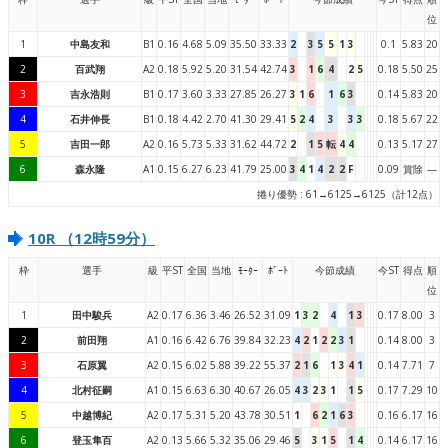
位
1
中島友和
B1
0.16
4.68
5.09
35.50
33.33
2
3
5
5
1
3
0.1
5.83
20
2
百武翔
A2
0.18
5.92
5.20
31.54
42.74
3
1
6
4
2
5
0.18
5.50
25
3
吉永浩則
B1
0.17
3.60
3.33
27.85
26.27
3
1
6
1
6
3
0.14
5.83
20
4
石井伸長
B1
0.18
4.42
2.70
41.30
29.41
5
2
4
3
3
3
0.18
5.67
22
5
吉田一郎
A2
0.16
5.73
5.33
31.62
44.72
2
1
5
転
4
4
0.13
5.17
27
6
森永隆
A1
0.15
6.27
6.23
41.79
25.00
3
4
1
4
2
2
F
0.09
賞除
—
捲り優勢 : 61→6125→6125（計12点）
10R （12時59分）
枠
選手
級
平ST
全国
当地
ﾓｰﾀｰ
ﾎﾞｰﾄ
今節成績
今ST
得点
順
位
1
田中駿兵
A2
0.17
6.36
3.46
26.52
31.09
1
3
2
4
1
3
0.17
8.00
3
2
前田翔
A1
0.16
6.42
6.76
39.84
32.23
4
2
1
2
2
3
1
0.14
8.00
3
3
石原翼
A2
0.15
6.02
5.88
39.22
55.37
2
1
6
1
3
4
1
0.14
7.71
7
4
北村征嗣
A1
0.15
6.63
6.30
40.67
26.05
4
3
2
3
1
1
5
0.17
7.29
10
5
中越博紀
A2
0.17
5.31
5.20
43.78
30.51
1
6
2
1
6
3
0.16
6.17
16
6
登玉隼百
A2
0.13
5.66
5.32
35.06
29.46
5
3
1
5
1
4
0.14
6.17
16