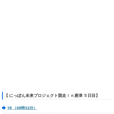
【 にっぽん未来プロジェクト競走ｉｎ唐津 ５日目】
1R （08時32分）