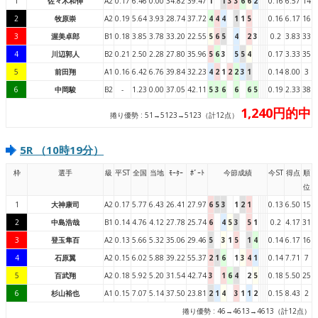
1
佐々木和伸
A2
0.17
6.46
0.00
34.82
39.47
1
1
3
3
6
6
2
0.16
6.57
14
2
牧原崇
A2
0.19
5.64
3.93
28.74
37.72
4
4
4
1
1
5
0.16
6.17
16
3
渥美卓郎
B1
0.18
3.85
3.78
33.20
22.55
5
6
5
4
2
3
0.2
3.83
33
4
川辺郭人
B2
0.21
2.50
2.28
27.80
35.96
5
6
3
5
5
4
0.17
3.33
35
5
前田翔
A1
0.16
6.42
6.76
39.84
32.23
4
2
1
2
2
3
1
0.14
8.00
3
6
中岡駿
B2
-
1.23
0.00
37.05
42.11
5
3
6
6
6
5
0.19
2.33
38
1,240円的中
捲り優勢 : 51→5123→5123（計12点）
5R （10時19分）
枠
選手
級
平ST
全国
当地
ﾓｰﾀｰ
ﾎﾞｰﾄ
今節成績
今ST
得点
順
位
1
大神康司
A2
0.17
5.77
6.43
26.41
27.97
6
5
3
1
2
1
0.13
6.50
15
2
中島浩哉
B1
0.14
4.76
4.12
27.78
25.74
6
4
5
3
5
1
0.2
4.17
31
3
登玉隼百
A2
0.13
5.66
5.32
35.06
29.46
5
3
1
5
1
4
0.14
6.17
16
4
石原翼
A2
0.15
6.02
5.88
39.22
55.37
2
1
6
1
3
4
1
0.14
7.71
7
5
百武翔
A2
0.18
5.92
5.20
31.54
42.74
3
1
6
4
2
5
0.18
5.50
25
6
杉山裕也
A1
0.15
7.07
5.14
37.50
23.81
2
1
4
3
1
1
2
0.15
8.43
2
捲り優勢 : 46→4613→4613（計12点）