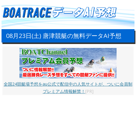
08月23日(土) 唐津競艇の無料データAI予想
全国24競艇場予想をau公式で配信中の人気サイトが、ついに会員制
プレミアム情報解禁！
[PR]