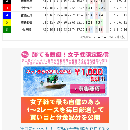
2
市橋卓士
A1
0.14
6.27
6.66
47.27
39.34
1
2
1
2
4
3
3
0.11
8.00
3
3
中村泰平
A1
0.18
6.91
8.30
32.55
24.04
2
4
1
1
5
2
2
0.15
7.71
7
4
都築正治
B1
0.16
5.25
4.80
27.71
43.48
1
1
4
3
2
4
0.16
7.17
12
5
渡邊裕貴
B1
0.15
4.69
4.80
29.66
32.76
4
2
1
6
3
1
0.14
6.67
13
6
牧原崇
A2
0.19
5.64
3.93
28.74
37.72
4
4
4
1
1
5
0.16
6.17
16
波乱含み : 21→21→3456（計8点）
実力差がハッキリ、有効な舟券戦略が存在する女