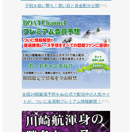
子戦を狙い撃ち！買い目と資金配分公開
[PR]
全国24競艇場予想をau公式で配信中の人気サイ
トが、ついに会員制プレミアム情報解禁！
[PR]