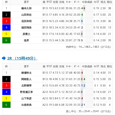
枠
選手
級
平ST
全国
当地
ﾓｰﾀｰ
ﾎﾞｰﾄ
今節成績
今ST
得点
順位
1
橋本久和
B1
0.19
5.63
0.00
39.06
31.25
4
6
0.19
2.50
38
2
山田和佐
B1
0.17
4.85
4.16
29.92
25.00
4
0.17
5.00
25
3
花田和明
B1
0.16
5.23
4.86
34.38
35.71
5
0.15
3.00
36
4
福田翔吾
B1
0.18
5.34
4.33
34.53
29.41
2
0.15
8.00
13
5
原豊土
B1
0.17
6.14
0.00
42.45
17.65
3
0.14
6.00
21
6
堤昇
B1
0.15
5.44
5.36
33.81
27.78
5
0.14
2.00
39
内枠中心 : 14→1463→1463（計12点）
2R （15時49分）
枠
選手
級
平ST
全国
当地
ﾓｰﾀｰ
ﾎﾞｰﾄ
今節成績
今ST
得点
順位
1
柳瀬幹太
B1
0.17
4.73
5.12
37.68
40.00
4
0.14
4.00
31
2
関根彰人
B1
0.18
4.90
5.32
31.65
31.25
3
4
0.15
5.00
25
3
北野輝季
A1
0.15
6.69
4.78
33.33
43.75
1
2
0.1
9.50
4
4
野長瀬正孝
A2
0.16
6.07
5.12
30.53
21.43
3
0.14
6.00
21
5
山下和彦
A2
0.18
5.84
5.17
41.43
14.29
4
0.16
5.00
25
6
出畑孝典
A2
0.19
5.68
6.08
32.09
33.33
2
1
0.12
9.50
4
差し中心 : 35→3541→3541（計12点）