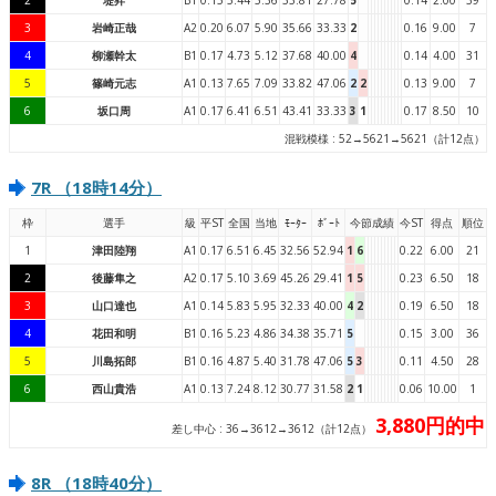
3
岩崎正哉
A2
0.20
6.07
5.90
35.66
33.33
2
0.16
9.00
7
4
柳瀬幹太
B1
0.17
4.73
5.12
37.68
40.00
4
0.14
4.00
31
5
篠崎元志
A1
0.13
7.65
7.09
33.82
47.06
2
2
0.13
9.00
7
6
坂口周
A1
0.17
6.41
6.51
43.41
33.33
3
1
0.17
8.50
10
混戦模様 : 52→5621→5621（計12点）
7R （18時14分）
枠
選手
級
平ST
全国
当地
ﾓｰﾀｰ
ﾎﾞｰﾄ
今節成績
今ST
得点
順位
1
津田陸翔
A1
0.17
6.51
6.45
32.56
52.94
1
6
0.22
6.00
21
2
後藤隼之
A2
0.17
5.10
3.69
45.26
29.41
1
5
0.23
6.50
18
3
山口達也
A1
0.14
5.83
5.95
32.33
40.00
4
2
0.19
6.50
18
4
花田和明
B1
0.16
5.23
4.86
34.38
35.71
5
0.15
3.00
36
5
川島拓郎
B1
0.16
4.87
5.40
31.78
47.06
5
3
0.11
4.50
28
6
西山貴浩
A1
0.13
7.24
8.12
30.77
31.58
2
1
0.06
10.00
1
3,880円的中
差し中心 : 36→3612→3612（計12点）
8R （18時40分）