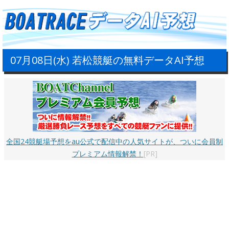
07月08日(水) 若松競艇の無料データAI予想
全国24競艇場予想をau公式で配信中の人気サイトが、ついに会員制
プレミアム情報解禁！
[PR]