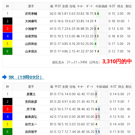
枠
選手
級
平ST
全国
当地
ﾓｰﾀｰ
ﾎﾞｰﾄ
今節成績
今ST
得点
順位
1
庄司孝輔
A2
0.18
5.81
5.63
33.82
18.75
5
6
0.15
2.00
39
2
大神康司
A1
0.16
6.19
6.67
33.85
14.29
1
0.18
10.00
1
3
小池修平
A1
0.15
7.23
6.33
36.88
35.29
3
4
0.13
6.50
18
4
伯母芳恒
B1
0.19
5.13
5.00
48.74
33.33
1
3
0.18
8.50
10
5
山田和佐
B1
0.17
4.85
4.16
29.92
25.00
4
0.17
5.00
25
6
山本浩次
B1
0.17
4.86
2.15
41.32
37.50
1
4
0.12
7.00
16
3,310円的中
波乱含み : 21→21→3456（計8点）
9R （19時09分）
枠
選手
級
平ST
全国
当地
ﾓｰﾀｰ
ﾎﾞｰﾄ
今節成績
今ST
得点
順位
1
原豊土
B1
0.17
6.14
0.00
42.45
17.65
3
0.14
6.00
21
2
安田政彦
B1
0.20
4.91
0.00
31.30
43.75
2
0.17
9.00
7
3
丹下将
A2
0.16
5.77
6.43
38.40
43.75
6
6
0.13
1.00
45
4
飯島昌弘
A2
0.17
6.65
0.00
26.89
50.00
2
1
0.12
9.50
4
5
佐竹太一
B1
0.18
5.10
5.03
33.60
37.50
4
0.14
4.00
31
6
吉田裕平
A1
0.12
7.12
7.44
26.40
56.25
1
5
0.11
8.50
10