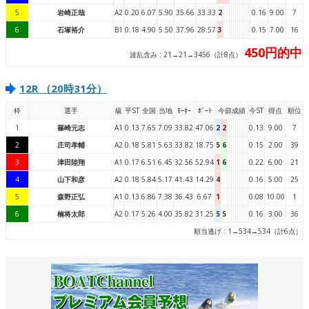
5
岩崎正哉
A2
0.20
6.07
5.90
35.66
33.33
2
0.16
9.00
7
6
石塚裕介
B1
0.18
4.90
5.50
37.96
28.57
3
0.15
7.00
16
450円的中
波乱含み : 21→21→3456（計8点）
12R （20時31分）
枠
選手
級
平ST
全国
当地
ﾓｰﾀｰ
ﾎﾞｰﾄ
今節成績
今ST
得点
順位
1
篠崎元志
A1
0.13
7.65
7.09
33.82
47.06
2
2
0.13
9.00
7
2
庄司孝輔
A2
0.18
5.81
5.63
33.82
18.75
5
6
0.15
2.00
39
3
津田陸翔
A1
0.17
6.51
6.45
32.56
52.94
1
6
0.22
6.00
21
4
山下和彦
A2
0.18
5.84
5.17
41.43
14.29
4
0.16
5.00
25
5
森野正弘
A1
0.13
6.86
7.38
36.43
6.67
1
0.08
10.00
1
6
楠将太郎
A2
0.17
5.26
4.00
35.82
31.25
5
5
0.16
3.00
36
順当逃げ : 1→534→534（計6点）