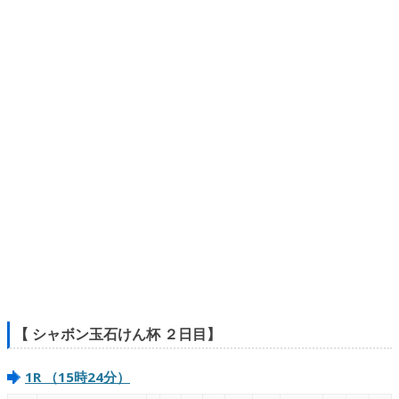
【 シャボン玉石けん杯 ２日目】
1R （15時24分）