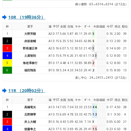
捲り優勢 : 63→6314→6314（計12点）
10R （19時36分）
枠
選手
級
平ST
全国
当地
ﾓｰﾀｰ
ﾎﾞｰﾄ
今節成績
今ST
得点
順位
1
大野芳顕
A2
0.17
5.66
5.87
45.11
29.41
5
0.16
2.00
39
2
赤坂俊輔
A1
0.15
6.35
5.92
34.65
42.86
5
0.13
2.00
39
3
野長瀬正孝
A2
0.16
6.07
5.12
30.53
21.43
3
0.14
6.00
21
4
土屋智則
A1
0.15
6.79
6.26
31.43
61.11
3
3
0.12
8.00
13
5
海老澤泰行
B1
0.17
4.48
4.11
32.85
38.89
2
0.12
8.00
13
6
福田翔吾
B1
0.18
5.34
4.33
34.53
29.41
2
0.15
8.00
13
差し中心 : 24→2413→2413（計12点）
11R （20時02分）
枠
選手
級
平ST
全国
当地
ﾓｰﾀｰ
ﾎﾞｰﾄ
今節成績
今ST
得点
順位
1
高橋竜矢
A1
0.14
7.05
7.04
33.33
23.53
4
6
0.17
4.50
28
2
北野輝季
A1
0.15
6.69
4.78
33.33
43.75
1
2
0.1
9.50
4
3
井上大輔
B1
0.16
4.43
5.09
42.34
7.14
3
0.05
6.00
21
4
後藤隼之
A2
0.17
5.10
3.69
45.26
29.41
1
5
0.23
6.50
18