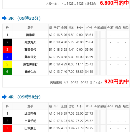
6,800円的中
内枠中心 : 14→1423→1423（計12点）
3R （09時32分）
枠
選手
級
平ST
全国
当地
ﾓｰﾀｰ
ﾎﾞｰﾄ
今節成績
今ST
得点
順位
1
興津藍
A2
0.16
5.96
5.81
0.00
33.61
-
-
-
2
高濱芳久
B1
0.18
4.90
5.29
20.00
25.64
-
-
-
3
藤田美代
B1
0.18
3.25
4.41
0.00
35.90
-
-
-
4
藤本佳史
A2
0.15
4.88
5.49
45.00
36.59
-
-
-
5
海老澤泰行
B1
0.18
4.89
0.00
11.11
25.42
-
-
-
6
篠崎仁志
A1
0.13
7.40
7.00
88.89
34.15
-
-
-
920円的中
実績重視 : 61→6142→6142（計12点）
4R （09時58分）
枠
選手
級
平ST
全国
当地
ﾓｰﾀｰ
ﾎﾞｰﾄ
今節成績
今ST
得点
順位
1
近江翔吾
A1
0.14
6.59
7.03
25.00
27.73
-
-
-
2
土屋千明
A2
0.17
6.03
5.82
27.27
28.32
-
-
-
3
山本兼士
B1
0.16
4.63
3.94
77.78
29.75
-
-
-