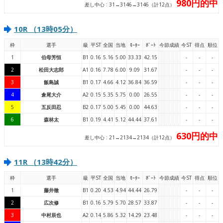
980円的中
差し中心 : 31→3146→3146（計12点）
10R （13時05分）
枠
選手
級
平ST
全国
当地
ﾓｰﾀｰ
ﾎﾞｰﾄ
今節成績
今ST
得点
順位
1
伯母芳恒
B1
0.16
5.16
5.00
33.33
42.15
-
-
-
2
松田大志郎
A1
0.16
7.78
6.00
9.09
31.67
-
-
-
3
飯島誠
B1
0.17
4.66
4.12
36.84
36.59
-
-
-
4
倉尾大介
A2
0.15
5.35
5.75
0.00
26.55
-
-
-
5
五反田忍
B2
0.17
5.00
5.45
0.00
44.63
-
-
-
6
森林太
B1
0.19
4.41
5.12
44.44
37.61
-
-
-
630円的中
差し中心 : 21→2134→2134（計12点）
11R （13時42分）
枠
選手
級
平ST
全国
当地
ﾓｰﾀｰ
ﾎﾞｰﾄ
今節成績
今ST
得点
順位
1
藤井徹
B1
0.20
4.53
4.94
44.44
26.79
-
-
-
2
広次修
B1
0.16
5.79
5.70
28.57
33.87
-
-
-
3
中村辰也
A2
0.14
5.86
5.32
14.29
23.48
-
-
-