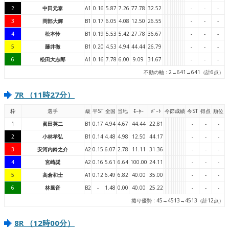
2
中田元泰
A1
0.16
5.87
7.26
77.78
32.52
-
-
-
3
岡部大輝
B1
0.17
6.05
4.08
12.50
26.55
-
-
-
4
松本怜
B1
0.19
5.53
5.42
27.78
36.67
-
-
-
5
藤井徹
B1
0.20
4.53
4.94
44.44
26.79
-
-
-
6
松田大志郎
A1
0.16
7.78
6.00
9.09
31.67
-
-
-
不動の軸 : 2→641→641（計6点）
7R （11時27分）
枠
選手
級
平ST
全国
当地
ﾓｰﾀｰ
ﾎﾞｰﾄ
今節成績
今ST
得点
順位
1
眞田英二
B1
0.17
4.94
4.67
44.44
22.81
-
-
-
2
小林孝弘
B1
0.14
4.48
4.98
12.50
44.17
-
-
-
3
安河内鈴之介
A2
0.15
6.07
2.78
11.11
31.36
-
-
-
4
宮崎奨
A2
0.16
5.61
6.64
100.00
24.11
-
-
-
5
高倉和士
A1
0.12
6.49
6.82
40.00
35.00
-
-
-
6
林風音
B2
-
1.48
0.00
40.00
25.22
-
-
-
捲り優勢 : 45→4513→4513（計12点）
8R （12時00分）