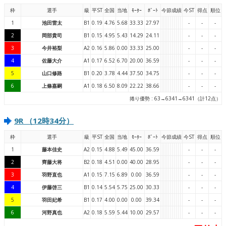
枠
選手
級
平ST
全国
当地
ﾓｰﾀｰ
ﾎﾞｰﾄ
今節成績
今ST
得点
順位
1
池田雷太
B1
0.19
4.76
5.68
33.33
27.97
-
-
-
2
岡部貴司
B1
0.15
4.95
5.43
14.29
24.11
-
-
-
3
今井裕梨
A2
0.16
5.86
0.00
33.33
25.00
-
-
-
4
佐藤大介
A1
0.17
6.52
6.70
20.00
36.59
-
-
-
5
山口修路
B1
0.20
3.78
4.44
37.50
34.75
-
-
-
6
上條嘉嗣
A1
0.18
6.50
8.09
22.22
38.66
-
-
-
捲り優勢 : 63→6341→6341（計12点）
9R （12時34分）
枠
選手
級
平ST
全国
当地
ﾓｰﾀｰ
ﾎﾞｰﾄ
今節成績
今ST
得点
順位
1
藤本佳史
A2
0.15
4.88
5.49
45.00
36.59
-
-
-
2
齊藤大将
B2
0.18
4.51
0.00
40.00
28.95
-
-
-
3
羽野直也
A1
0.15
7.15
6.89
0.00
36.59
-
-
-
4
伊藤啓三
B1
0.14
5.54
5.75
25.00
30.33
-
-
-
5
羽田妃希
B1
0.17
4.00
0.00
0.00
39.34
-
-
-
6
河野真也
A2
0.18
5.59
5.44
10.00
29.57
-
-
-