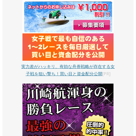
実力差がハッキリ、有効な舟券戦略が存在する女
子戦を狙い撃ち！買い目と資金配分公開
[PR]