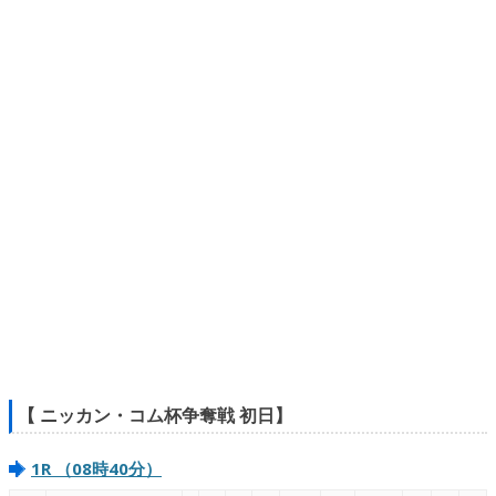
【 ニッカン・コム杯争奪戦 初日】
1R （08時40分）