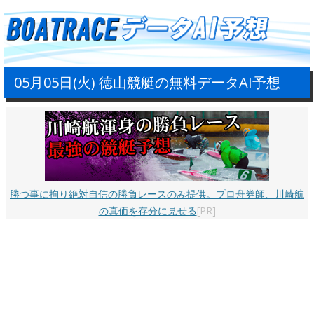
05月05日(火) 徳山競艇の無料データAI予想
勝つ事に拘り絶対自信の勝負レースのみ提供。プロ舟券師、川崎航
の真価を存分に見せる
[PR]