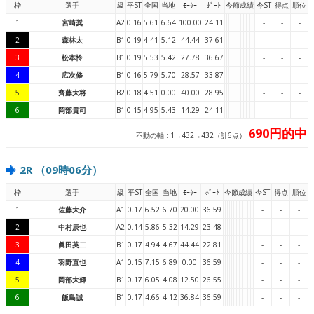
枠
選手
級
平ST
全国
当地
ﾓｰﾀｰ
ﾎﾞｰﾄ
今節成績
今ST
得点
順位
1
宮崎奨
A2
0.16
5.61
6.64
100.00
24.11
-
-
-
2
森林太
B1
0.19
4.41
5.12
44.44
37.61
-
-
-
3
松本怜
B1
0.19
5.53
5.42
27.78
36.67
-
-
-
4
広次修
B1
0.16
5.79
5.70
28.57
33.87
-
-
-
5
齊藤大将
B2
0.18
4.51
0.00
40.00
28.95
-
-
-
6
岡部貴司
B1
0.15
4.95
5.43
14.29
24.11
-
-
-
690円的中
不動の軸 : 1→432→432（計6点）
2R （09時06分）
枠
選手
級
平ST
全国
当地
ﾓｰﾀｰ
ﾎﾞｰﾄ
今節成績
今ST
得点
順位
1
佐藤大介
A1
0.17
6.52
6.70
20.00
36.59
-
-
-
2
中村辰也
A2
0.14
5.86
5.32
14.29
23.48
-
-
-
3
眞田英二
B1
0.17
4.94
4.67
44.44
22.81
-
-
-
4
羽野直也
A1
0.15
7.15
6.89
0.00
36.59
-
-
-
5
岡部大輝
B1
0.17
6.05
4.08
12.50
26.55
-
-
-
6
飯島誠
B1
0.17
4.66
4.12
36.84
36.59
-
-
-