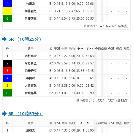
4
牧宏次
B1
0.15
5.19
6.00
0.00
29.66
-
-
-
5
加藤雅之
B1
0.21
3.13
2.42
66.67
39.17
-
-
-
6
伊藤啓三
B1
0.14
5.54
5.75
25.00
30.33
-
-
-
順当逃げ : 1→326→326（計6点）
5R （10時25分）
枠
選手
級
平ST
全国
当地
ﾓｰﾀｰ
ﾎﾞｰﾄ
今節成績
今ST
得点
順位
1
木村光宏
B1
0.17
4.27
4.00
20.00
44.63
-
-
-
2
河野真也
A2
0.18
5.59
5.44
10.00
29.57
-
-
-
3
伯母芳恒
B1
0.16
5.16
5.00
33.33
42.15
-
-
-
4
寺田祥
A1
0.15
7.09
6.96
0.00
33.61
-
-
-
5
大谷直弘
B1
0.19
5.38
0.00
0.00
23.42
-
-
-
6
宮城那菜
B2
0.17
1.89
1.33
40.00
35.90
-
-
-
捲り優勢 : 43→4321→4321（計12点）
6R （10時57分）
枠
選手
級
平ST
全国
当地
ﾓｰﾀｰ
ﾎﾞｰﾄ
今節成績
今ST
得点
順位
1
泉啓文
B1
0.17
4.30
0.00
29.41
33.90
-
-
-