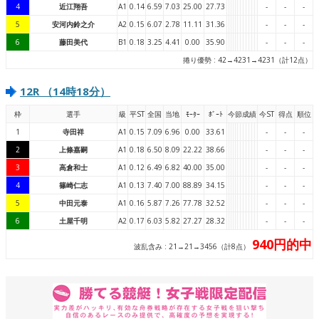
4
近江翔吾
A1
0.14
6.59
7.03
25.00
27.73
-
-
-
5
安河内鈴之介
A2
0.15
6.07
2.78
11.11
31.36
-
-
-
6
藤田美代
B1
0.18
3.25
4.41
0.00
35.90
-
-
-
捲り優勢 : 42→4231→4231（計12点）
12R （14時18分）
枠
選手
級
平ST
全国
当地
ﾓｰﾀｰ
ﾎﾞｰﾄ
今節成績
今ST
得点
順位
1
寺田祥
A1
0.15
7.09
6.96
0.00
33.61
-
-
-
2
上條嘉嗣
A1
0.18
6.50
8.09
22.22
38.66
-
-
-
3
高倉和士
A1
0.12
6.49
6.82
40.00
35.00
-
-
-
4
篠崎仁志
A1
0.13
7.40
7.00
88.89
34.15
-
-
-
5
中田元泰
A1
0.16
5.87
7.26
77.78
32.52
-
-
-
6
土屋千明
A2
0.17
6.03
5.82
27.27
28.32
-
-
-
940円的中
波乱含み : 21→21→3456（計8点）