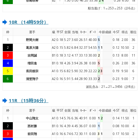
6
谷島咲希
B2
-
1.50
0.00
46.20
55.56
2
4
0.26
6.00
18
順当逃げ : 1→253→253（計6点）
10R （14時59分）
枠
選手
級
平ST
全国
当地
ﾓｰﾀｰ
ﾎﾞｰﾄ
今節成績
今ST
得点
順位
1
野間大樹
A2
0.18
5.27
3.60
26.51
40.00
5
0.18
2.00
36
2
葛原大陽
A2
0.15
5.82
6.84
32.37
54.55
1
1
0.12
10.50
2
3
吉岡誠
B1
0.18
3.12
4.17
33.13
30.00
2
0.13
8.00
11
4
増田進
B1
0.18
4.26
3.94
26.38
0.00
5
0.26
2.00
36
5
長田頼宗
A1
0.15
6.82
5.90
32.39
22.22
2
3
0.19
9.50
6
6
清埜翔子
A2
0.16
5.91
5.44
28.90
33.33
2
0.23
9.00
7
波乱含み : 21→21→3456（計8点）
11R （15時36分）
枠
選手
級
平ST
全国
当地
ﾓｰﾀｰ
ﾎﾞｰﾄ
今節成績
今ST
得点
順位
1
中山翔太
A1
0.14
5.76
6.36
40.91
0.00
1
2
0.14
11.50
1
2
西村勝
B1
0.16
4.39
4.45
36.07
0.00
1
0.08
10.00
4
3
前田翔
A1
0.16
6.74
6.72
30.11
0.00
3
1
0.17
10.50
2