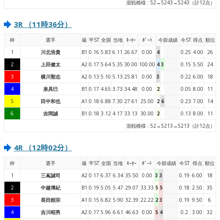
混戦模様 : 52→5243→5243（計12点）
3R （11時36分）
枠
選手
級
平ST
全国
当地
ﾓｰﾀｰ
ﾎﾞｰﾄ
今節成績
今ST
得点
順位
1
川北浩貴
B1
0.16
5.83
6.11
26.67
0.00
4
0.25
4.00
26
2
上田健太
A2
0.17
5.64
5.35
30.00
100.00
4
3
0.15
5.50
24
3
横川聖志
A2
0.13
5.10
5.13
25.81
0.00
3
0.22
6.00
18
4
泉具巳
B1
0.17
4.65
3.73
34.48
0.00
2
0.05
8.00
11
5
田中和也
A1
0.18
6.88
7.30
27.61
25.00
2
6
0.23
7.00
14
6
吉岡誠
B1
0.18
3.12
4.17
33.13
30.00
2
0.13
8.00
11
混戦模様 : 52→5213→5213（計12点）
4R （12時02分）
枠
選手
級
平ST
全国
当地
ﾓｰﾀｰ
ﾎﾞｰﾄ
今節成績
今ST
得点
順位
1
三嶌誠司
A2
0.17
6.37
6.34
35.50
0.00
3
3
0.19
6.00
18
2
中越博紀
B1
0.19
5.05
5.47
29.07
33.33
5
5
0.18
2.50
35
3
長田頼宗
A1
0.15
6.82
5.90
32.39
22.22
2
3
0.19
9.50
6
4
吉川昭男
A2
0.17
5.96
6.61
46.63
0.00
5
4
0.2
3.00
32