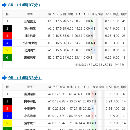
8R （14時07分）
枠
選手
級
平ST
全国
当地
ﾓｰﾀｰ
ﾎﾞｰﾄ
今節成績
今ST
得点
順位
1
三宅健太
B1
0.17
5.28
5.67
38.73
0.00
6
0.18
1.00
41
2
荒井翔伍
A2
0.17
5.89
6.00
44.25
0.00
4
2
0.17
6.00
18
3
川北浩貴
B1
0.16
5.83
6.11
26.67
0.00
4
0.25
4.00
26
4
小川竜太朗
B1
0.16
5.56
3.25
34.76
0.00
6
3
0.18
3.50
31
5
北川潤二
A1
0.15
6.30
6.31
30.30
0.00
1
5
0.25
8.50
9
6
高橋涼夏
B2
0.17
2.34
0.00
33.14
0.00
3
0.22
6.00
18
混戦模様 : 52→5213→5213（計12点）
9R （14時33分）
枠
選手
級
平ST
全国
当地
ﾓｰﾀｰ
ﾎﾞｰﾄ
今節成績
今ST
得点
順位
1
吉川昭男
A2
0.17
5.96
6.61
46.63
0.00
5
4
0.2
3.00
32
2
田中和也
A1
0.18
6.88
7.30
27.61
25.00
2
6
0.23
7.00
14
3
中里優子
B1
0.20
5.03
4.47
27.15
22.22
4
0.24
4.00
26
4
小宮涼雅
B1
0.17
3.99
2.86
46.59
0.00
1
2
0.2
9.00
7
5
清水攻二
A2
0.18
5.47
5.71
34.34
40.00
4
1
0.2
7.00
14