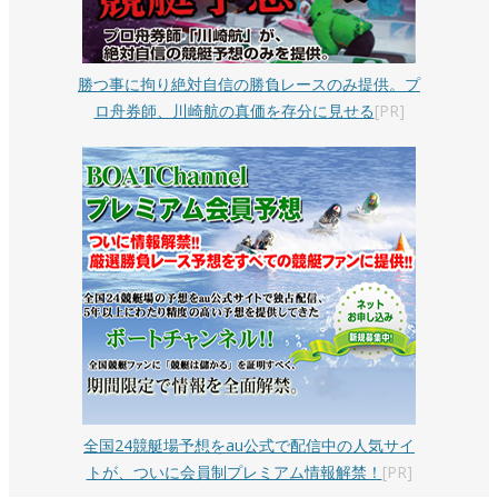
勝つ事に拘り絶対自信の勝負レースのみ提供。プ
ロ舟券師、川崎航の真価を存分に見せる
[PR]
全国24競艇場予想をau公式で配信中の人気サイ
トが、ついに会員制プレミアム情報解禁！
[PR]