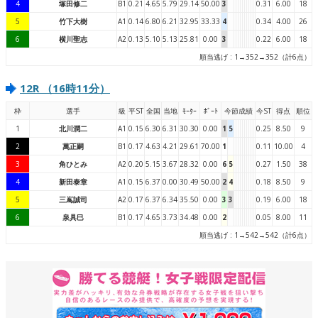
4
塚田修二
B1
0.21
4.65
5.79
29.14
50.00
3
0.31
6.00
18
5
竹下大樹
A1
0.14
6.80
6.21
32.95
33.33
4
0.34
4.00
26
6
横川聖志
A2
0.13
5.10
5.13
25.81
0.00
3
0.22
6.00
18
順当逃げ : 1→352→352（計6点）
12R （16時11分）
枠
選手
級
平ST
全国
当地
ﾓｰﾀｰ
ﾎﾞｰﾄ
今節成績
今ST
得点
順位
1
北川潤二
A1
0.15
6.30
6.31
30.30
0.00
1
5
0.25
8.50
9
2
萬正嗣
B1
0.17
4.63
4.21
29.61
70.00
1
0.11
10.00
4
3
角ひとみ
A2
0.20
5.15
3.67
28.32
0.00
6
5
0.27
1.50
38
4
新田泰章
A1
0.15
6.37
0.00
30.49
50.00
2
4
0.18
8.50
9
5
三嶌誠司
A2
0.17
6.37
6.34
35.50
0.00
3
3
0.19
6.00
18
6
泉具巳
B1
0.17
4.65
3.73
34.48
0.00
2
0.05
8.00
11
順当逃げ : 1→542→542（計6点）