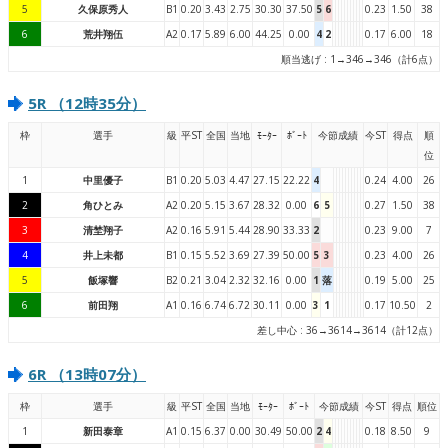
5
久保原秀人
B1
0.20
3.43
2.75
30.30
37.50
5
6
0.23
1.50
38
6
荒井翔伍
A2
0.17
5.89
6.00
44.25
0.00
4
2
0.17
6.00
18
順当逃げ : 1→346→346（計6点）
5R （12時35分）
枠
選手
級
平ST
全国
当地
ﾓｰﾀｰ
ﾎﾞｰﾄ
今節成績
今ST
得点
順
位
1
中里優子
B1
0.20
5.03
4.47
27.15
22.22
4
0.24
4.00
26
2
角ひとみ
A2
0.20
5.15
3.67
28.32
0.00
6
5
0.27
1.50
38
3
清埜翔子
A2
0.16
5.91
5.44
28.90
33.33
2
0.23
9.00
7
4
井上未都
B1
0.15
5.52
3.69
27.39
50.00
5
3
0.23
4.00
26
5
飯塚響
B2
0.21
3.04
2.32
32.16
0.00
1
落
0.19
5.00
25
6
前田翔
A1
0.16
6.74
6.72
30.11
0.00
3
1
0.17
10.50
2
差し中心 : 36→3614→3614（計12点）
6R （13時07分）
枠
選手
級
平ST
全国
当地
ﾓｰﾀｰ
ﾎﾞｰﾄ
今節成績
今ST
得点
順位
1
新田泰章
A1
0.15
6.37
0.00
30.49
50.00
2
4
0.18
8.50
9