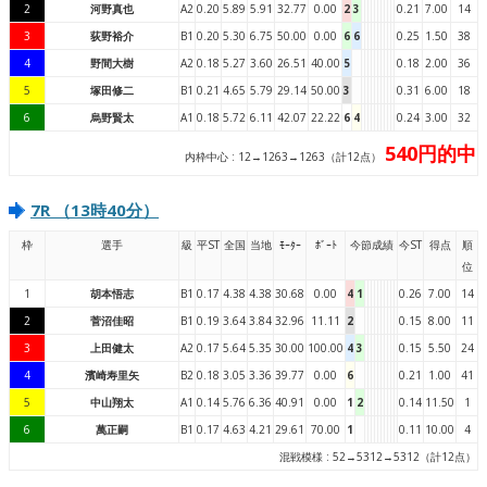
2
河野真也
A2
0.20
5.89
5.91
32.77
0.00
2
3
0.21
7.00
14
3
荻野裕介
B1
0.20
5.30
6.75
50.00
0.00
6
6
0.25
1.50
38
4
野間大樹
A2
0.18
5.27
3.60
26.51
40.00
5
0.18
2.00
36
5
塚田修二
B1
0.21
4.65
5.79
29.14
50.00
3
0.31
6.00
18
6
烏野賢太
A1
0.18
5.72
6.11
42.07
22.22
6
4
0.24
3.00
32
540円的中
内枠中心 : 12→1263→1263（計12点）
7R （13時40分）
枠
選手
級
平ST
全国
当地
ﾓｰﾀｰ
ﾎﾞｰﾄ
今節成績
今ST
得点
順
位
1
胡本悟志
B1
0.17
4.38
4.38
30.68
0.00
4
1
0.26
7.00
14
2
菅沼佳昭
B1
0.19
3.64
3.84
32.96
11.11
2
0.15
8.00
11
3
上田健太
A2
0.17
5.64
5.35
30.00
100.00
4
3
0.15
5.50
24
4
濱崎寿里矢
B2
0.18
3.05
3.36
39.77
0.00
6
0.21
1.00
41
5
中山翔太
A1
0.14
5.76
6.36
40.91
0.00
1
2
0.14
11.50
1
6
萬正嗣
B1
0.17
4.63
4.21
29.61
70.00
1
0.11
10.00
4
混戦模様 : 52→5312→5312（計12点）