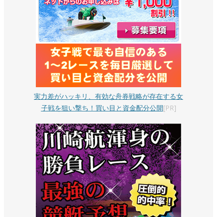
実力差がハッキリ、有効な舟券戦略が存在する女
子戦を狙い撃ち！買い目と資金配分公開
[PR]