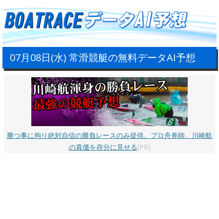
07月08日(水) 常滑競艇の無料データAI予想
勝つ事に拘り絶対自信の勝負レースのみ提供。プロ舟券師、川崎航
の真価を存分に見せる
[PR]