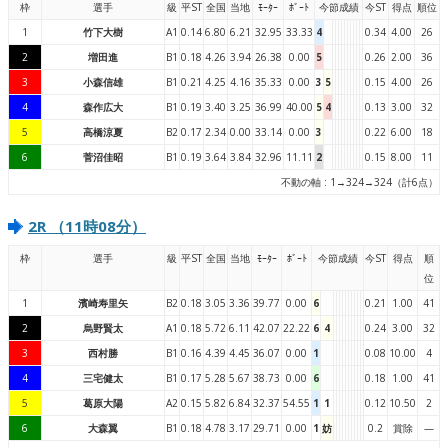
枠
選手
級
平ST
全国
当地
ﾓｰﾀｰ
ﾎﾞｰﾄ
今節成績
今ST
得点
順位
1
竹下大樹
A1
0.14
6.80
6.21
32.95
33.33
4
0.34
4.00
26
2
増田進
B1
0.18
4.26
3.94
26.38
0.00
5
0.26
2.00
36
3
小森信雄
B1
0.21
4.25
4.16
35.33
0.00
3
5
0.15
4.00
26
4
森作広大
B1
0.19
3.40
3.25
36.99
40.00
5
4
0.13
3.00
32
5
高橋涼夏
B2
0.17
2.34
0.00
33.14
0.00
3
0.22
6.00
18
6
菅沼佳昭
B1
0.19
3.64
3.84
32.96
11.11
2
0.15
8.00
11
不動の軸 : 1→324→324（計6点）
2R （11時08分）
枠
選手
級
平ST
全国
当地
ﾓｰﾀｰ
ﾎﾞｰﾄ
今節成績
今ST
得点
順
位
1
濱崎寿里矢
B2
0.18
3.05
3.36
39.77
0.00
6
0.21
1.00
41
2
烏野賢太
A1
0.18
5.72
6.11
42.07
22.22
6
4
0.24
3.00
32
3
西村勝
B1
0.16
4.39
4.45
36.07
0.00
1
0.08
10.00
4
4
三宅健太
B1
0.17
5.28
5.67
38.73
0.00
6
0.18
1.00
41
5
葛原大陽
A2
0.15
5.82
6.84
32.37
54.55
1
1
0.12
10.50
2
6
大森翼
B1
0.18
4.78
3.17
29.71
0.00
1
妨
0.2
賞除
—