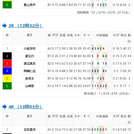
6
夏山亮平
B1
0.15
4.88
5.84
35.71
37.25
2
1
2
2
3
0.15
8.60
2
混戦模様 : 52→5216→5216（計12点）
3R （12時32分）
枠
選手
級
平ST
全国
当地
ﾓｰﾀｰ
ﾎﾞｰﾄ
今節成績
今ST
得点
順
位
1
小坂宗司
A2
0.17
5.99
5.58
35.09
29.41
4
2
4
2
4
0.16
5.40
21
2
森弘行
B1
0.20
3.91
2.74
40.00
36.00
5
3
6
4
0.15
3.25
34
3
渡辺真至
B2
0.14
5.62
5.63
26.67
37.74
1
4
1
5
0.17
6.50
11
4
間嶋仁志
B1
0.19
4.88
5.58
21.82
39.22
5
6
5
4
3
0.2
3.00
35
5
泉啓文
B1
0.18
3.61
4.12
45.76
16.98
1
1
2
5
0.21
8.00
3
6
山崎郡
A1
0.14
7.14
6.88
26.83
24.07
1
1
1
2
2
2
0.1
9.17
1
順当逃げ : 1→634→634（計6点）
4R （13時03分）
枠
選手
級
平ST
全国
当地
ﾓｰﾀｰ
ﾎﾞｰﾄ
今節成績
今ST
得点
順
位
1
石田貴洋
A1
0.15
6.73
5.42
27.08
37.50
3
3
3
5
5
1
0.14
5.83
15