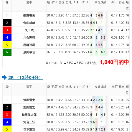
枠
選手
級
平ST
全国
当地
ﾓｰﾀｰ
ﾎﾞｰﾄ
今節成績
今ST
得点
順
位
1
杢野誓良
B1
0.16
3.93
4.13
37.50
22.86
4
6
6
6
0.17
1.75
40
2
角山雄哉
B1
0.16
4.15
3.38
13.64
28.85
6
4
5
1
0.15
4.00
33
3
久田武
A2
0.17
5.33
5.69
33.33
35.29
2
3
4
4
1
0.16
6.40
12
4
川合理司
B1
0.19
3.42
4.10
42.11
24.00
5
6
5
6
0.09
1.50
41
5
岩橋裕馬
B1
0.17
4.29
3.36
60.00
49.06
4
5
1
5
0.14
4.75
28
6
成田華音
B2
-
2.00
0.00
36.17
35.71
6
6
6
6
0.17
1.00
42
1,040円的中
差し中心 : 31→3152→3152（計12点）
2R （12時04分）
枠
選手
級
平ST
全国
当地
ﾓｰﾀｰ
ﾎﾞｰﾄ
今節成績
今ST
得点
順
位
1
池田雷太
B1
0.18
4.21
4.64
27.78
33.96
4
2
5
2
4
0.16
5.00
25
2
安田吉宏
B1
0.17
4.48
5.18
34.78
25.45
1
4
4
4
0.14
5.25
24
3
秋田健太郎
B1
0.17
4.35
2.00
30.95
50.00
6
5
4
5
0.14
2.00
39
4
河合三弘
B1
0.19
5.01
3.53
27.78
19.23
1
6
6
1
0.19
5.75
16
5
寺本重宣
A2
0.15
5.99
6.10
34.09
40.38
5
1
3
1
2
1
0.11
8.00
3