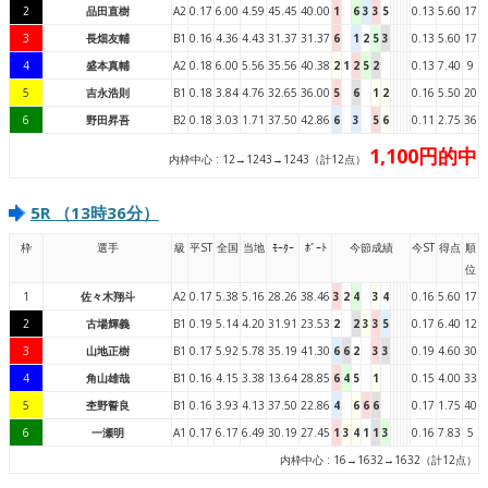
2
品田直樹
A2
0.17
6.00
4.59
45.45
40.00
1
6
3
3
5
0.13
5.60
17
3
長畑友輔
B1
0.16
4.36
4.43
31.37
31.37
6
1
2
5
3
0.13
5.60
17
4
盛本真輔
A2
0.18
6.00
5.56
35.56
40.38
2
1
2
5
2
0.13
7.40
9
5
吉永浩則
B1
0.18
3.84
4.76
32.65
36.00
5
6
1
2
0.16
5.50
20
6
野田昇吾
B2
0.18
3.03
1.71
37.50
42.86
6
3
5
6
0.11
2.75
36
1,100円的中
内枠中心 : 12→1243→1243（計12点）
5R （13時36分）
枠
選手
級
平ST
全国
当地
ﾓｰﾀｰ
ﾎﾞｰﾄ
今節成績
今ST
得点
順
位
1
佐々木翔斗
A2
0.17
5.38
5.16
28.26
38.46
3
2
4
3
4
0.16
5.60
17
2
古場輝義
B1
0.19
5.14
4.20
31.91
23.53
2
2
3
3
5
0.17
6.40
12
3
山地正樹
B1
0.17
5.92
5.78
35.19
41.30
6
6
2
3
3
0.19
4.60
30
4
角山雄哉
B1
0.16
4.15
3.38
13.64
28.85
6
4
5
1
0.15
4.00
33
5
杢野誓良
B1
0.16
3.93
4.13
37.50
22.86
4
6
6
6
0.17
1.75
40
6
一瀬明
A1
0.17
6.17
6.49
30.19
27.45
1
3
4
1
1
3
0.16
7.83
5
内枠中心 : 16→1632→1632（計12点）