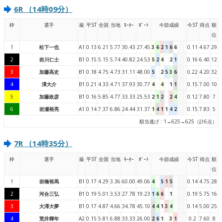
6R （14時09分）
枠
選手
級
平ST
全国
当地
ﾓｰﾀｰ
ﾎﾞｰﾄ
今節成績
今ST
得点
順
位
1
松下一也
A1
0.13
6.21
5.77
30.43
27.45
3
6
2
1
6
6
0.11
4.67
29
2
岩川仁士
B1
0.15
5.15
5.74
40.82
24.53
5
2
4
2
1
0.16
6.40
12
3
加藤高史
B1
0.18
4.75
4.73
31.11
48.00
5
2
5
3
6
0.22
4.20
32
4
澤大介
B1
0.21
4.33
4.71
37.93
30.77
4
4
1
1
0.15
7.00
10
5
加藤政彦
B1
0.16
5.85
4.77
33.33
25.53
2
1
2
2
4
0.12
7.80
7
6
岩瀬裕亮
A1
0.14
7.37
6.86
24.44
31.37
1
4
1
1
4
2
0.15
7.83
5
順当逃げ : 1→625→625（計6点）
7R （14時35分）
枠
選手
級
平ST
全国
当地
ﾓｰﾀｰ
ﾎﾞｰﾄ
今節成績
今ST
得点
順
位
1
岩橋裕馬
B1
0.17
4.29
3.36
60.00
49.06
4
5
1
5
0.14
4.75
28
2
河合三弘
B1
0.19
5.01
3.53
27.78
19.23
1
6
6
1
0.19
5.75
16
3
大澤大夢
B1
0.17
4.87
4.66
34.78
45.10
4
4
1
3
4
0.14
5.00
25
4
荒井輝年
A2
0.15
5.81
6.88
33.33
26.00
2
6
1
3
1
0.2
7.60
8