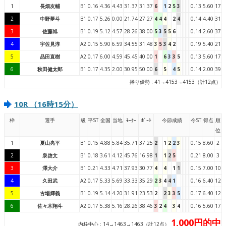
1
長畑友輔
B1
0.16
4.36
4.43
31.37
31.37
6
1
2
5
3
0.13
5.60
17
2
中野夢斗
B1
0.17
5.26
0.00
21.74
27.27
4
4
4
2
4
0.14
4.40
31
3
佐藤旭
B1
0.19
5.12
4.57
28.26
38.00
5
3
5
5
6
0.14
2.60
37
4
宇佐見淳
A2
0.15
5.90
6.59
34.55
31.48
3
5
3
4
2
0.19
5.40
21
5
品田直樹
A2
0.17
6.00
4.59
45.45
40.00
1
6
3
3
5
0.13
5.60
17
6
秋田健太郎
B1
0.17
4.35
2.00
30.95
50.00
6
5
4
5
0.14
2.00
39
捲り優勢 : 41→4153→4153（計12点）
10R （16時15分）
枠
選手
級
平ST
全国
当地
ﾓｰﾀｰ
ﾎﾞｰﾄ
今節成績
今ST
得点
順
位
1
夏山亮平
B1
0.15
4.88
5.84
35.71
37.25
2
1
2
2
3
0.15
8.60
2
2
泉啓文
B1
0.18
3.61
4.12
45.76
16.98
1
1
2
5
0.21
8.00
3
3
澤大介
B1
0.21
4.33
4.71
37.93
30.77
4
4
1
1
0.15
7.00
10
4
久田武
A2
0.17
5.33
5.69
33.33
35.29
2
3
4
4
1
0.16
6.40
12
5
古場輝義
B1
0.19
5.14
4.20
31.91
23.53
2
2
3
3
5
0.17
6.40
12
6
佐々木翔斗
A2
0.17
5.38
5.16
28.26
38.46
3
2
4
3
4
0.16
5.60
17
1,000円的中
内枠中心 : 14→1463→1463（計12点）