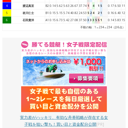
4
渡辺真至
B2
0.14
5.62
5.63
26.67
37.74
1
4
1
5
0.17
6.50
11
5
岩川仁士
B1
0.15
5.15
5.74
40.82
24.53
5
2
4
2
1
0.16
6.40
12
6
石田貴洋
A1
0.15
6.73
5.42
27.08
37.50
3
3
3
5
5
1
0.14
5.83
15
不動の軸 : 1→234→234（計6点）
実力差がハッキリ、有効な舟券戦略が存在する女
子戦を狙い撃ち！買い目と資金配分公開
[PR]