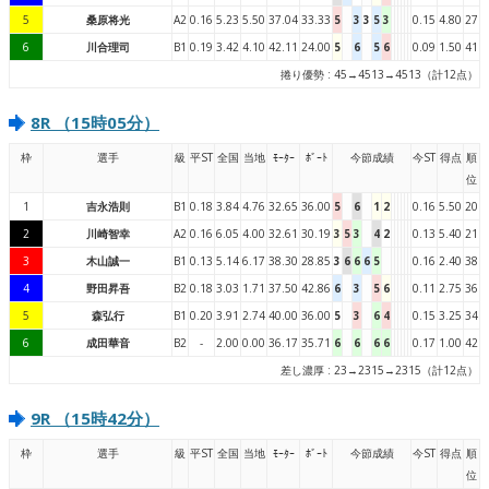
5
桑原将光
A2
0.16
5.23
5.50
37.04
33.33
5
3
3
5
3
0.15
4.80
27
6
川合理司
B1
0.19
3.42
4.10
42.11
24.00
5
6
5
6
0.09
1.50
41
捲り優勢 : 45→4513→4513（計12点）
8R （15時05分）
枠
選手
級
平ST
全国
当地
ﾓｰﾀｰ
ﾎﾞｰﾄ
今節成績
今ST
得点
順
位
1
吉永浩則
B1
0.18
3.84
4.76
32.65
36.00
5
6
1
2
0.16
5.50
20
2
川崎智幸
A2
0.16
6.05
4.00
32.61
30.19
3
5
3
4
2
0.13
5.40
21
3
木山誠一
B1
0.13
5.14
6.17
38.30
28.85
3
6
6
6
5
0.16
2.40
38
4
野田昇吾
B2
0.18
3.03
1.71
37.50
42.86
6
3
5
6
0.11
2.75
36
5
森弘行
B1
0.20
3.91
2.74
40.00
36.00
5
3
6
4
0.15
3.25
34
6
成田華音
B2
-
2.00
0.00
36.17
35.71
6
6
6
6
0.17
1.00
42
差し濃厚 : 23→2315→2315（計12点）
9R （15時42分）
枠
選手
級
平ST
全国
当地
ﾓｰﾀｰ
ﾎﾞｰﾄ
今節成績
今ST
得点
順
位