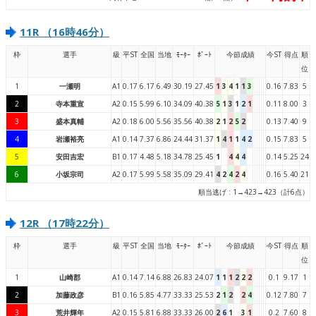
11R （16時46分）
枠
選手
級
平ST
全国
当地
ﾓｰﾀｰ
ﾎﾞｰﾄ
今節成績
今ST
得点
順
位
1
一瀬明
A1
0.17
6.17
6.49
30.19
27.45
1
3
4
1
1
3
0.16
7.83
5
2
寺本重宣
A2
0.15
5.99
6.10
34.09
40.38
5
1
3
1
2
1
0.11
8.00
3
3
盛本真輔
A2
0.18
6.00
5.56
35.56
40.38
2
1
2
5
2
0.13
7.40
9
4
岩瀬裕亮
A1
0.14
7.37
6.86
24.44
31.37
1
4
1
1
4
2
0.15
7.83
5
5
安田吉宏
B1
0.17
4.48
5.18
34.78
25.45
1
4
4
4
0.14
5.25
24
6
小坂宗司
A2
0.17
5.99
5.58
35.09
29.41
4
2
4
2
4
0.16
5.40
21
順当逃げ : 1→423→423（計6点）
12R （17時22分）
枠
選手
級
平ST
全国
当地
ﾓｰﾀｰ
ﾎﾞｰﾄ
今節成績
今ST
得点
順
位
1
山崎郡
A1
0.14
7.14
6.88
26.83
24.07
1
1
1
2
2
2
0.1
9.17
1
2
加藤政彦
B1
0.16
5.85
4.77
33.33
25.53
2
1
2
2
4
0.12
7.80
7
3
荒井輝年
A2
0.15
5.81
6.88
33.33
26.00
2
6
1
3
1
0.2
7.60
8