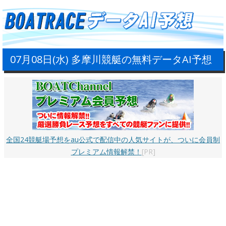
07月08日(水) 多摩川競艇の無料データAI予想
全国24競艇場予想をau公式で配信中の人気サイトが、ついに会員制
プレミアム情報解禁！
[PR]