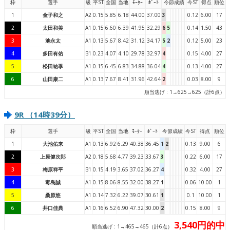
枠
選手
級
平ST
全国
当地
ﾓｰﾀｰ
ﾎﾞｰﾄ
今節成績
今ST
得点
順位
1
金子和之
A2
0.15
5.85
6.18
44.00
37.00
3
0.12
6.00
17
2
太田和美
A1
0.15
6.60
6.39
41.95
32.29
6
5
0.14
1.50
43
3
池永太
A1
0.13
5.67
8.42
31.12
34.17
5
2
0.12
5.00
23
4
多田有佑
B1
0.23
4.07
4.10
29.78
32.97
4
0.15
4.00
27
5
松田祐季
A1
0.15
6.45
6.83
34.88
36.04
4
0.13
4.00
27
6
山田康二
A1
0.13
7.67
8.41
31.96
42.64
2
0.03
8.00
9
順当逃げ : 1→625→625（計6点）
9R （14時39分）
枠
選手
級
平ST
全国
当地
ﾓｰﾀｰ
ﾎﾞｰﾄ
今節成績
今ST
得点
順位
1
大池佑来
A1
0.13
6.92
6.29
40.38
36.45
1
2
0.13
9.00
6
2
上原健次郎
A2
0.18
5.68
4.77
39.23
33.67
3
0.22
6.00
17
3
梅原祥平
B1
0.15
4.19
3.65
37.02
36.27
4
0.32
4.00
27
4
毒島誠
A1
0.15
8.06
8.55
32.00
38.27
1
0.06
10.00
1
5
桑原悠
A1
0.14
7.32
6.22
39.07
30.61
1
0.1
10.00
1
6
井口佳典
A1
0.16
6.52
6.90
47.32
30.00
2
0.15
8.00
9
3,540円的中
順当逃げ : 1→465→465（計6点）