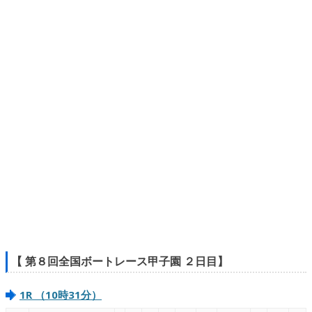
【 第８回全国ボートレース甲子園 ２日目】
1R （10時31分）