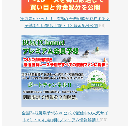
実力差がハッキリ、有効な舟券戦略が存在する女
子戦を狙い撃ち！買い目と資金配分公開
[PR]
全国24競艇場予想をau公式で配信中の人気サイ
トが、ついに会員制プレミアム情報解禁！
[PR]