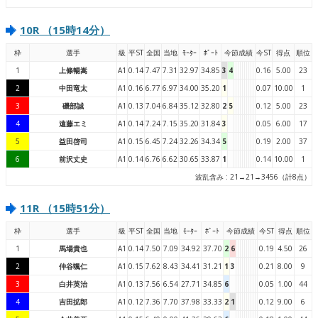
10R （15時14分）
枠
選手
級
平ST
全国
当地
ﾓｰﾀｰ
ﾎﾞｰﾄ
今節成績
今ST
得点
順位
1
上條暢嵩
A1
0.14
7.47
7.31
32.97
34.85
3
4
0.16
5.00
23
2
中田竜太
A1
0.16
6.77
6.97
34.00
35.20
1
0.07
10.00
1
3
磯部誠
A1
0.13
7.04
6.84
35.12
32.80
2
5
0.12
5.00
23
4
遠藤エミ
A1
0.14
7.24
7.15
35.20
31.84
3
0.05
6.00
17
5
益田啓司
A1
0.15
6.45
7.24
32.26
34.34
5
0.19
2.00
37
6
前沢丈史
A1
0.14
6.76
6.62
30.65
33.87
1
0.14
10.00
1
波乱含み : 21→21→3456（計8点）
11R （15時51分）
枠
選手
級
平ST
全国
当地
ﾓｰﾀｰ
ﾎﾞｰﾄ
今節成績
今ST
得点
順位
1
馬場貴也
A1
0.14
7.50
7.09
34.92
37.70
2
6
0.19
4.50
26
2
仲谷颯仁
A1
0.15
7.62
8.43
34.41
31.21
1
3
0.21
8.00
9
3
白井英治
A1
0.13
7.56
6.54
27.71
34.85
6
0.05
1.00
44
4
吉田拡郎
A1
0.12
7.36
7.70
37.98
33.33
2
1
0.12
9.00
6