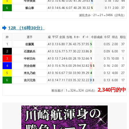
5
今井美亜
A1
0.15
6.40
0.00
41.36
29.63
6
0.18
1.00
44
6
飯山泰
A1
0.14
6.46
6.07
40.28
30.32
5
0.11
2.00
37
波乱含み : 21→21→3456（計8点）
12R （16時30分）
枠
選手
級
平ST
全国
当地
ﾓｰﾀｰ
ﾎﾞｰﾄ
今節成績
今ST
得点
順位
1
佐藤翼
A1
0.13
6.80
7.36
43.75
37.95
5
0.05
2.00
37
2
石渡鉄兵
A1
0.12
6.77
5.77
30.22
33.86
3
0.09
6.00
17
3
中村日向
A1
0.13
7.24
6.00
28.19
32.66
1
0.15
10.00
1
4
河合佑樹
A1
0.15
6.76
6.00
29.94
32.82
5
5
0.16
2.00
37
5
米丸乃絵
A1
0.16
6.67
7.50
33.90
39.29
4
0.12
4.00
27
6
吉川元浩
A1
0.14
7.11
7.03
35.32
32.22
3
3
0.13
6.00
17
2,340円的中
順当逃げ : 1→324→324（計6点）