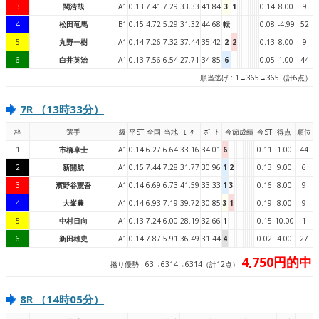
3
関浩哉
A1
0.13
7.41
7.29
33.33
41.84
3
1
0.14
8.00
9
4
松田竜馬
B1
0.15
4.72
5.29
31.32
44.68
転
0.08
-4.99
52
5
丸野一樹
A1
0.14
7.26
7.32
37.44
35.42
2
2
0.13
8.00
9
6
白井英治
A1
0.13
7.56
6.54
27.71
34.85
6
0.05
1.00
44
順当逃げ : 1→365→365（計6点）
7R （13時33分）
枠
選手
級
平ST
全国
当地
ﾓｰﾀｰ
ﾎﾞｰﾄ
今節成績
今ST
得点
順位
1
市橋卓士
A1
0.14
6.27
6.64
33.16
34.01
6
0.11
1.00
44
2
新開航
A1
0.15
7.44
7.28
31.77
30.96
1
2
0.13
9.00
6
3
濱野谷憲吾
A1
0.14
6.69
6.73
41.59
33.33
1
3
0.16
8.00
9
4
大峯豊
A1
0.14
6.93
7.19
39.72
30.85
3
1
0.19
8.00
9
5
中村日向
A1
0.13
7.24
6.00
28.19
32.66
1
0.15
10.00
1
6
新田雄史
A1
0.14
7.87
5.91
36.49
31.44
4
0.02
4.00
27
4,750円的中
捲り優勢 : 63→6314→6314（計12点）
8R （14時05分）