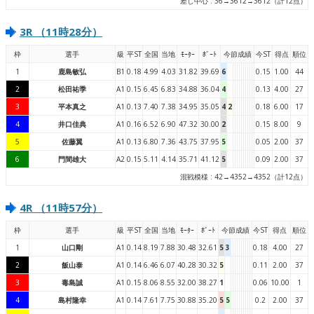
差し中心 : 36→3612→3612（計12点）
3R （11時28分）
枠
選手
級
平ST
全国
当地
ﾓｰﾀｰ
ﾎﾞｰﾄ
今節成績
今ST
得点
順位
1
鹿島敏弘
B1
0.18
4.99
4.03
31.82
39.69
6
0.15
1.00
44
2
松田祐季
A1
0.15
6.45
6.83
34.88
36.04
4
0.13
4.00
27
3
平本真之
A1
0.13
7.40
7.38
34.95
35.05
4
2
0.18
6.00
17
4
井口佳典
A1
0.16
6.52
6.90
47.32
30.00
2
0.15
8.00
9
5
佐藤翼
A1
0.13
6.80
7.36
43.75
37.95
5
0.05
2.00
37
6
門間雄大
A2
0.15
5.11
4.14
35.71
41.12
5
0.09
2.00
37
混戦模様 : 42→4352→4352（計12点）
4R （11時57分）
枠
選手
級
平ST
全国
当地
ﾓｰﾀｰ
ﾎﾞｰﾄ
今節成績
今ST
得点
順位
1
山口剛
A1
0.14
8.19
7.88
30.48
32.61
5
3
0.18
4.00
27
2
飯山泰
A1
0.14
6.46
6.07
40.28
30.32
5
0.11
2.00
37
3
毒島誠
A1
0.15
8.06
8.55
32.00
38.27
1
0.06
10.00
1
4
島村隆幸
A1
0.14
7.61
7.75
30.88
35.20
5
5
0.2
2.00
37