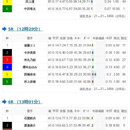
5
田上凜
B1
0.17
4.47
0.00
38.14
29.71
6
0.34
1.00
44
6
中田竜太
A1
0.16
6.77
6.97
34.00
35.20
1
0.07
10.00
1
波乱含み : 21→21→3456（計8点）
5R （12時29分）
枠
選手
級
平ST
全国
当地
ﾓｰﾀｰ
ﾎﾞｰﾄ
今節成績
今ST
得点
順位
1
遠藤エミ
A1
0.14
7.24
7.15
35.20
31.84
3
0.05
6.00
17
2
今井美亜
A1
0.15
6.40
0.00
41.36
29.63
6
0.18
1.00
44
3
米丸乃絵
A1
0.16
6.67
7.50
33.90
39.29
4
0.12
4.00
27
4
櫻本あゆみ
A1
0.16
6.04
5.23
39.53
36.27
4
0.13
4.00
27
5
西橋奈未
A1
0.15
6.47
8.30
29.23
30.00
4
6
0.2
2.50
36
6
村上奈穂
B1
0.18
4.60
5.00
31.66
42.86
6
0.15
1.00
44
波乱含み : 21→21→3456（計8点）
6R （13時01分）
枠
選手
級
平ST
全国
当地
ﾓｰﾀｰ
ﾎﾞｰﾄ
今節成績
今ST
得点
順位
1
石渡鉄兵
A1
0.12
6.77
5.77
30.22
33.86
3
0.09
6.00
17
2
渡邉俊介
A1
0.14
6.66
5.31
33.49
39.49
2
0.18
8.00
9