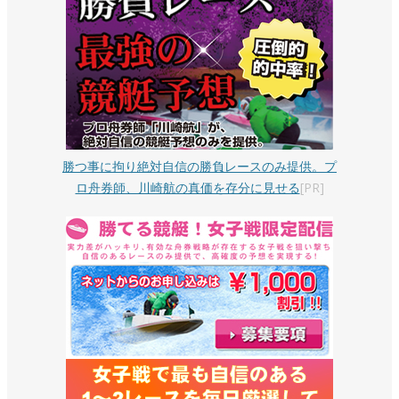
勝つ事に拘り絶対自信の勝負レースのみ提供。プ
ロ舟券師、川崎航の真価を存分に見せる
[PR]