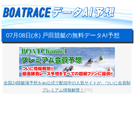
07月08日(水) 戸田競艇の無料データAI予想
全国24競艇場予想をau公式で配信中の人気サイトが、ついに会員制
プレミアム情報解禁！
[PR]