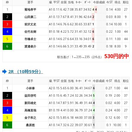
枠
選手
級
平ST
全国
当地
ﾓｰﾀｰ
ﾎﾞｰﾄ
今節成績
今ST
得点
順位
1
菊地孝平
A1
0.11
6.42
7.08
35.87
34.92
4
4
0.14
4.00
27
2
山田康二
A1
0.13
7.67
8.41
31.96
42.64
2
0.03
8.00
9
3
前沢丈史
A1
0.14
6.76
6.62
30.65
33.87
1
0.14
10.00
1
4
佐竹友樹
B1
0.18
4.22
5.72
31.41
32.12
6
0.22
1.00
44
5
市橋卓士
A1
0.14
6.27
6.64
33.16
34.01
6
0.11
1.00
44
6
渡邉俊介
A1
0.14
6.66
5.31
33.49
39.49
2
0.18
8.00
9
530円的中
順当逃げ : 1→235→235（計6点）
2R （10時59分）
枠
選手
級
平ST
全国
当地
ﾓｰﾀｰ
ﾎﾞｰﾄ
今節成績
今ST
得点
順位
1
小林泰
A2
0.15
5.65
6.00
36.41
34.67
6
0.27
1.00
44
2
益田啓司
A1
0.15
6.45
7.24
32.26
34.34
5
0.19
2.00
37
3
新田雄史
A1
0.14
7.87
5.91
36.49
31.44
4
0.02
4.00
27
4
高橋直哉
B1
0.19
4.41
0.00
36.79
37.24
4
0.24
4.00
27
5
金子和之
A2
0.15
5.85
6.18
44.00
37.00
3
0.12
6.00
17
6
桑原悠
A1
0.14
7.32
6.22
39.07
30.61
1
0.1
10.00
1