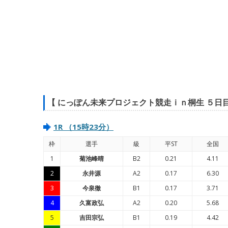
【 にっぽん未来プロジェクト競走ｉｎ桐生 ５日
1R （15時23分）
枠
選手
級
平ST
全国
1
菊池峰晴
B2
0.21
4.11
2
永井源
A2
0.17
6.30
3
今泉徹
B1
0.17
3.71
4
久富政弘
A2
0.20
5.68
5
吉田宗弘
B1
0.19
4.42