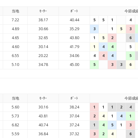
当地
ﾓｰﾀｰ
ﾎﾞｰﾄ
今節成
7.22
38.17
40.44
5
5
1
4
4.89
30.66
35.29
3
1
5
3
4.65
32.65
43.80
1
5
2
6
4.60
30.14
41.79
1
4
4
5
6.55
20.22
34.06
4
4
4
5
5.10
34.78
45.00
5
3
3
6
当地
ﾓｰﾀｰ
ﾎﾞｰﾄ
今節成
5.60
30.16
38.24
1
1
1
2
4
5.73
43.81
37.04
2
4
1
4
1
6.82
40.74
37.24
1
4
5
1
3
5.59
36.84
37.32
3
2
4
6