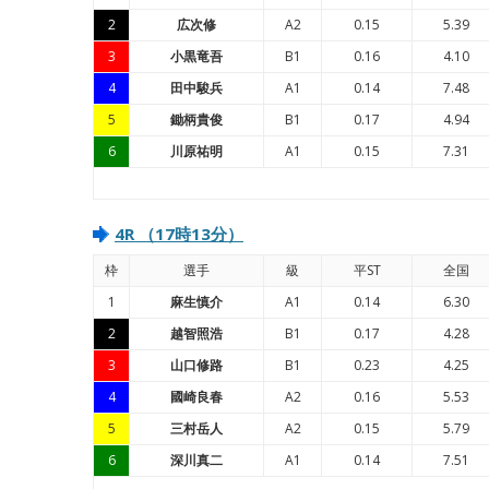
2
広次修
A2
0.15
5.39
3
小黒竜吾
B1
0.16
4.10
4
田中駿兵
A1
0.14
7.48
5
鋤柄貴俊
B1
0.17
4.94
6
川原祐明
A1
0.15
7.31
4R （17時13分）
枠
選手
級
平ST
全国
1
麻生慎介
A1
0.14
6.30
2
越智照浩
B1
0.17
4.28
3
山口修路
B1
0.23
4.25
4
國崎良春
A2
0.16
5.53
5
三村岳人
A2
0.15
5.79
6
深川真二
A1
0.14
7.51