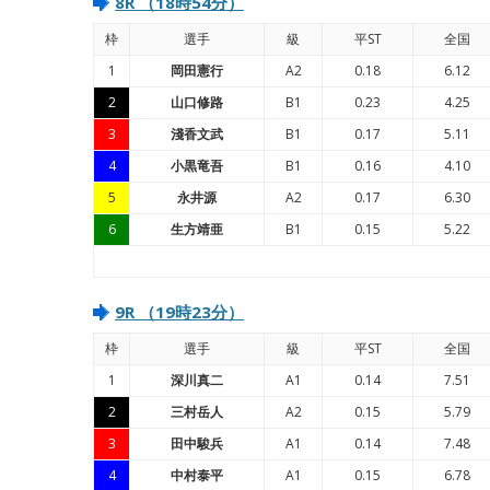
8R （18時54分）
枠
選手
級
平ST
全国
1
岡田憲行
A2
0.18
6.12
2
山口修路
B1
0.23
4.25
3
淺香文武
B1
0.17
5.11
4
小黒竜吾
B1
0.16
4.10
5
永井源
A2
0.17
6.30
6
生方靖亜
B1
0.15
5.22
9R （19時23分）
枠
選手
級
平ST
全国
1
深川真二
A1
0.14
7.51
2
三村岳人
A2
0.15
5.79
3
田中駿兵
A1
0.14
7.48
4
中村泰平
A1
0.15
6.78