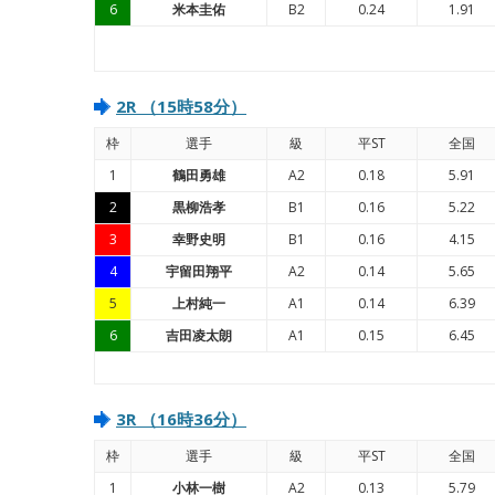
6
米本圭佑
B2
0.24
1.91
2R （15時58分）
枠
選手
級
平ST
全国
1
鶴田勇雄
A2
0.18
5.91
2
黒柳浩孝
B1
0.16
5.22
3
幸野史明
B1
0.16
4.15
4
宇留田翔平
A2
0.14
5.65
5
上村純一
A1
0.14
6.39
6
吉田凌太朗
A1
0.15
6.45
3R （16時36分）
枠
選手
級
平ST
全国
1
小林一樹
A2
0.13
5.79