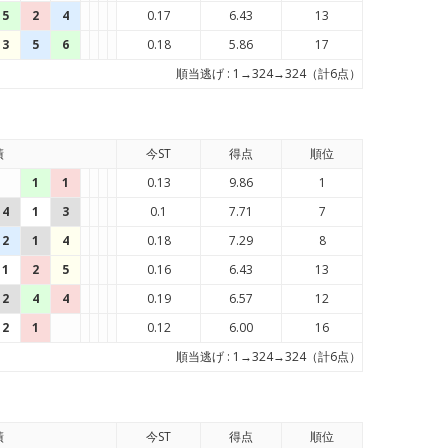
5
2
4
0.17
6.43
13
3
5
6
0.18
5.86
17
順当逃げ : 1→324→324（計6点）
績
今ST
得点
順位
1
1
0.13
9.86
1
4
1
3
0.1
7.71
7
2
1
4
0.18
7.29
8
1
2
5
0.16
6.43
13
2
4
4
0.19
6.57
12
2
1
0.12
6.00
16
順当逃げ : 1→324→324（計6点）
績
今ST
得点
順位