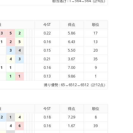
順当逃げ : 1→564→564（計6点）
績
今ST
得点
順位
3
5
2
0.22
5.86
17
1
2
5
0.16
6.43
13
3
4
0.15
5.50
20
4
3
0.21
3.67
35
1
1
0.16
7.00
9
1
1
0.13
9.86
1
捲り優勢 : 65→6512→6512（計12点）
績
今ST
得点
順位
2
1
4
0.18
7.29
8
4
6
0.16
1.67
39