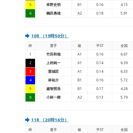
5
幸野史明
B1
0.16
4.15
6
鶴田勇雄
A2
0.18
5.91
10R （19時50分）
枠
選手
級
平ST
全国
1
竹田和哉
A1
0.16
6.67
2
上村純一
A1
0.14
6.39
3
栗城匠
A1
0.14
6.33
4
林祐介
B1
0.16
5.72
5
越智照浩
B1
0.17
4.28
6
小林一樹
A2
0.13
5.79
11R （20時16分）
枠
選手
級
平ST
全国