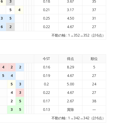
6
3
0.18
3.67
35
5
4
0.21
3.17
37
3
5
0.25
4.50
31
6
2
0.22
4.67
27
不動の軸 : 1→352→352（計6点）
今ST
得点
順位
4
2
2
0.16
8.29
5
5
4
0.19
4.67
27
5
3
0.2
5.00
24
4
3
0.22
4.67
27
2
5
0.17
2.67
38
3
5
0.13
賞除
—
不動の軸 : 1→342→342（計6点）