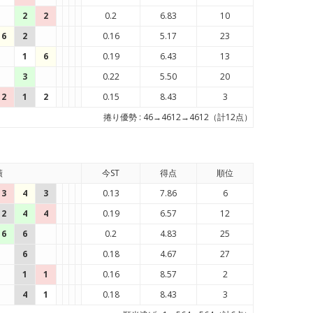
2
2
0.2
6.83
10
6
2
0.16
5.17
23
1
6
0.19
6.43
13
3
0.22
5.50
20
2
1
2
0.15
8.43
3
捲り優勢 : 46→4612→4612（計12点）
績
今ST
得点
順位
3
4
3
0.13
7.86
6
2
4
4
0.19
6.57
12
6
6
0.2
4.83
25
6
0.18
4.67
27
1
1
0.16
8.57
2
4
1
0.18
8.43
3