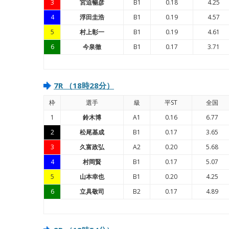
3
宮迫暢彦
B1
0.18
4.25
4
浮田圭浩
B1
0.19
4.57
5
村上彰一
B1
0.19
4.61
6
今泉徹
B1
0.17
3.71
7R （18時28分）
枠
選手
級
平ST
全国
1
鈴木博
A1
0.16
6.77
2
松尾基成
B1
0.17
3.65
3
久富政弘
A2
0.20
5.68
4
村岡賢
B1
0.17
5.07
5
山本幸也
B1
0.20
4.25
6
立具敬司
B2
0.17
4.89