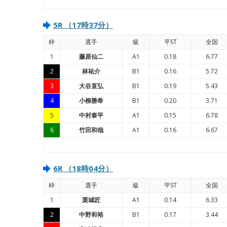
5R （17時37分）
枠
選手
級
平ST
全国
1
藤原仙二
A1
0.18
6.77
2
林祐介
B1
0.16
5.72
3
大谷直弘
B1
0.19
5.43
4
小柳勝希
B1
0.20
3.71
5
中村泰平
A1
0.15
6.78
6
竹田和哉
A1
0.16
6.67
6R （18時04分）
枠
選手
級
平ST
全国
1
栗城匠
A1
0.14
6.33
2
中野和裕
B1
0.17
3.44