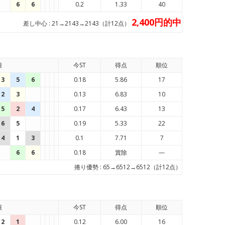
6
6
0.2
1.33
40
2,400円的中
差し中心 : 21→2143→2143（計12点）
績
今ST
得点
順位
3
5
6
0.18
5.86
17
2
3
0.13
6.83
10
5
2
4
0.17
6.43
13
6
5
0.19
5.33
22
4
1
3
0.1
7.71
7
6
6
0.18
賞除
—
捲り優勢 : 65→6512→6512（計12点）
績
今ST
得点
順位
2
1
0.12
6.00
16