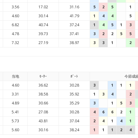
3.56
17.02
31.16
5
2
5
1
4.60
30.14
41.79
1
4
4
5
6.82
40.74
37.24
1
4
5
1
3
4.78
39.73
37.41
3
2
2
5
5
7.32
27.19
38.97
3
3
1
2
当地
ﾓｰﾀｰ
ﾎﾞｰﾄ
今節成
4.60
36.62
30.28
3
1
1
1
3.31
38.58
35.92
1
3
4
2
4.89
30.66
35.29
3
1
5
3
5.41
27.08
30.28
4
6
6
2
1
5.73
43.81
37.04
2
4
1
4
1
5.60
30.16
38.24
1
1
1
2
4